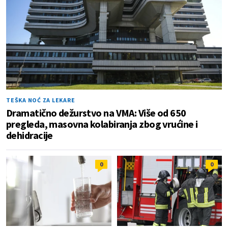
TEŠKA NOĆ ZA LEKARE
Dramatično dežurstvo na VMA: Više od 650
pregleda, masovna kolabiranja zbog vrućine i
dehidracije
0
0