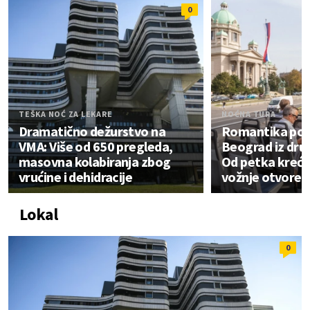
0
TEŠKA NOĆ ZA LEKARE
NOĆNA TURA
Dramatično dežurstvo na
Romantika pod
VMA: Više od 650 pregleda,
Beograd iz dru
masovna kolabiranja zbog
Od petka kreću
vrućine i dehidracije
vožnje otvore
Lokal
0