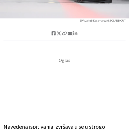
EPA/Jakub Kaczmarczyk POLAND OUT
Navedena ispitivanja izvršavaju se u strogo