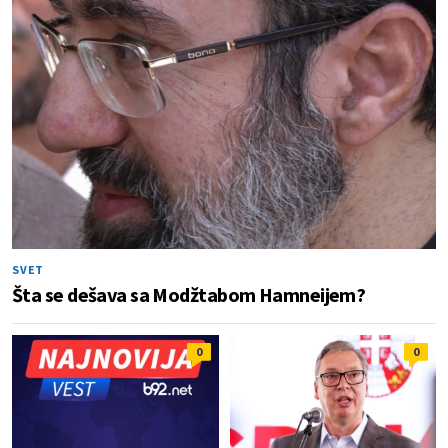
SVET
Šta se dešava sa Modžtabom Hamneijem?
0
0