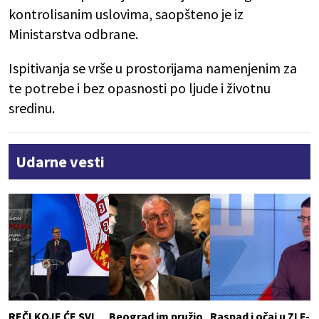
kontrolisanim uslovima, saopšteno je iz
Ministarstva odbrane.
Ispitivanja se vrše u prostorijama namenjenim za
te potrebe i bez opasnosti po ljude i životnu
sredinu.
Udarne vesti
REČI KOJE ĆE SVI
Beograd im pružio
Raspad i očaj u ZLF-