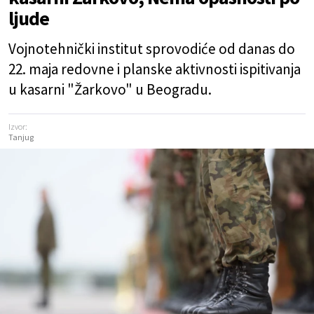
ljude
Vojnotehnički institut sprovodiće od danas do
22. maja redovne i planske aktivnosti ispitivanja
u kasarni "Žarkovo" u Beogradu.
Izvor:
Tanjug