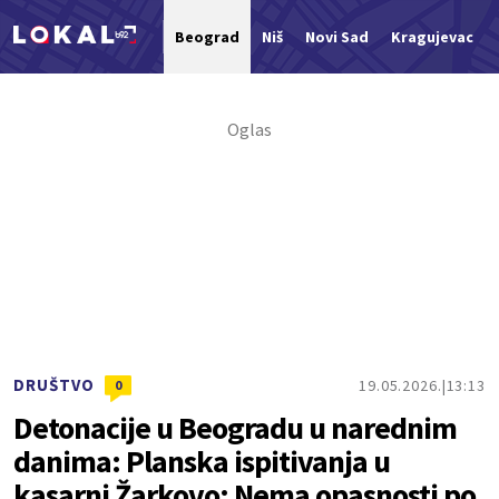
Beograd
Niš
Novi Sad
Kragujevac
Nova vest
DRUŠTVO
19.05.2026.
13:13
0
Detonacije u Beogradu u narednim
danima: Planska ispitivanja u
kasarni Žarkovo; Nema opasnosti po