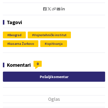
Tagovi
Beograd
Vojnotehnički institut
kasarna Žarkovo
ispitivanja
0
Komentari
Pošalji komentar