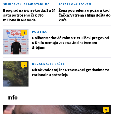
SNABDEVANJE IPAK STABILNO
POŽAR LOKALIZOVAN
Beograd na ivici rekorda: Za 24
Žena povređena u požaru kod
sata potrošeno čak 580
Čačka: Vatrena stihija došla do
miliona litara vode
kuća
POLITIKA
1
Dalibor Marković Palma: Betulićevi pregovori
u Kniću nemaju veze sa Jedinstvenom
Srbijom
NE ZALIVAJTE BAŠTE
0
Nizak vodostaj i na Rzavu: Apel građanima za
racionalnu potrošnju
Info
0