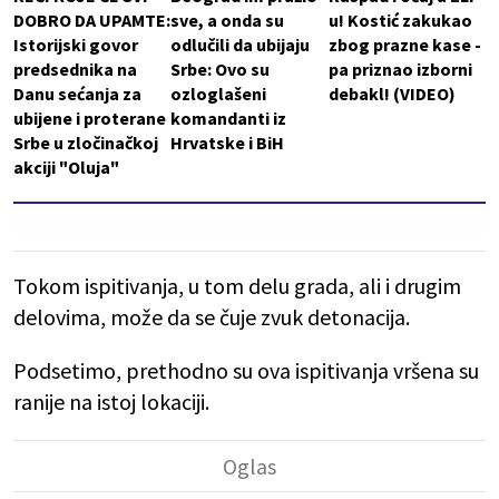
DOBRO DA UPAMTE:
sve, a onda su
u! Kostić zakukao
Istorijski govor
odlučili da ubijaju
zbog prazne kase -
predsednika na
Srbe: Ovo su
pa priznao izborni
Danu sećanja za
ozloglašeni
debakl! (VIDEO)
ubijene i proterane
komandanti iz
Srbe u zločinačkoj
Hrvatske i BiH
akciji "Oluja"
Tokom ispitivanja, u tom delu grada, ali i drugim
delovima, može da se čuje zvuk detonacija.
Podsetimo, prethodno su ova ispitivanja vršena su
ranije na istoj lokaciji.