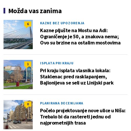
Možda vas zanima
KAZNE BEZ UPOZORENJA
6
Kazne pljušte na Mostu na Adi:
Ograničenje je 50, a znakova nema;
Ovo su brzine na ostalim mostovima
ISPLATA PRI KRAJU
1
Pri kraju isplata vlasnika lokala:
Staklenac pred rasklapanjem,
Bajlonijeva se seli uz Linijski park
PLANIRANA DECENIJAMA
0
Počelo projektovanje nove ulice u Nišu:
Trebalo bi da rastereti jednu od
najprometnijih trasa