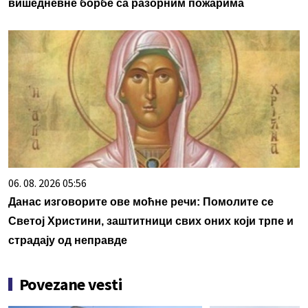
вишедневне борбе са разорним пожарима
06. 08. 2026 05:56
Данас изговорите ове моћне речи: Помолите се
Светој Христини, заштитници свих оних који трпе и
страдају од неправде
Povezane vesti