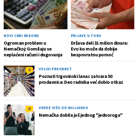
NOVI CRNI REKORD
PRIJAVE U TOKU
Ogroman problem u
Država deli 31 milion dinara:
Nemačkoj: Gomilaju se
Evo ko može da dobije
neplaćeni računi i dugovanja
bespovratnu pomoć
VELIKI PREOKRET
0
Poznati trgovinski lanac zatvara 50
prodavnica: Deo radnika već dobio otkaz
VREDE VIŠE OD MILIJARDU
0
Nemačka dobila još jednog "jednoroga"