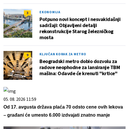
EKONOMIJA
3
Potpuno novi koncept i nesvakidašnji
sadržaji: Objavljeni detalji
rekonstrukcije Starog železničkog
mosta
KLJUČAN KORAK ZA METRO
9
Beogradski metro dobio dozvolu za
radove neophodne za lansiranje TBM
mašina: Odavde će krenuti "krtice"
05. 08. 2026 11:59
Od 17. avgusta država plaća 70 odsto cene ovih lekova
– građani će umesto 6.000 izdvajati znatno manje