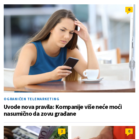
0
OGRANIČEN TELEMARKETING
Uvode nova pravila: Kompanije više neće moći
nasumično da zovu građane
2
0