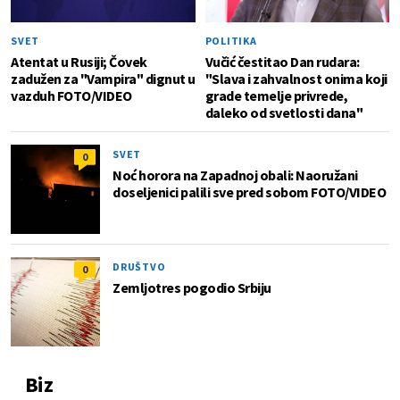
SVET
POLITIKA
Atentat u Rusiji; Čovek
Vučić čestitao Dan rudara:
zadužen za "Vampira" dignut u
"Slava i zahvalnost onima koji
vazduh FOTO/VIDEO
grade temelje privrede,
daleko od svetlosti dana"
SVET
0
Noć horora na Zapadnoj obali: Naoružani
doseljenici palili sve pred sobom FOTO/VIDEO
DRUŠTVO
0
Zemljotres pogodio Srbiju
Biz