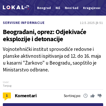
Beograd
Niš
Novi Sad
Kragujevac
Nova vest
SERVISNE INFORMACIJE
12.5.2025.
8:51
Beograđani, oprez: Odjekivaće
eksplozije i detonacije
Vojnotehnički institut sprovodiće redovne i
planske aktivnosti ispitivanja od 12. do 16. maja
u kasarni "Žarkovo" u Beogradu, saopštilo je
Ministarstvo odbrane.
Izvor:
Tanjug
Komentari
1
Sortiraj po: