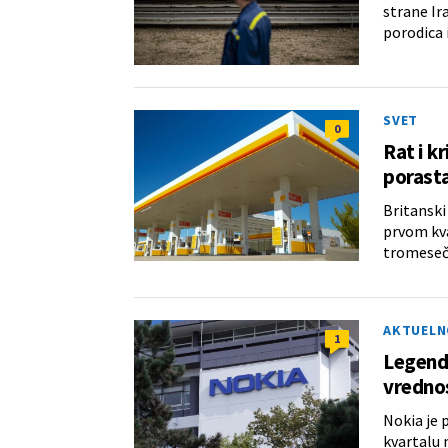
strane Ir
porodica i
SVET
0
Rat i k
porasta
Britanski
prvom kva
tromesečj
AKTUELN
1
Legenda
vrednos
Nokia je 
kvartalu 