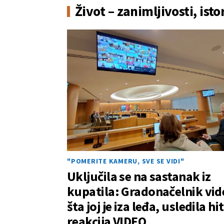
Život – zanimljivosti, isto
"POMERITE KAMERU, SVE SE VIDI"
Uključila se na sastanak iz
kupatila: Gradonačelnik vid
šta joj je iza leđa, usledila hit
reakcija VIDEO