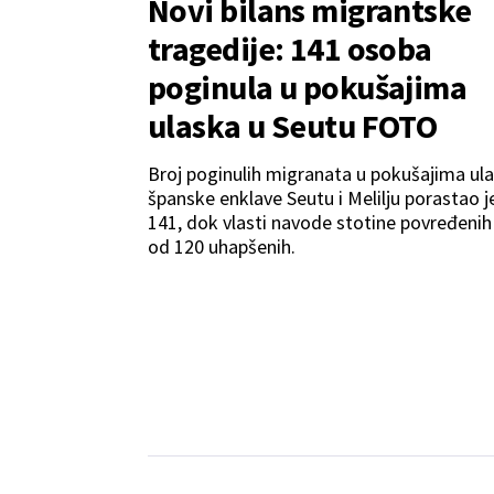
Novi bilans migrantske
tragedije: 141 osoba
poginula u pokušajima
ulaska u Seutu FOTO
Broj poginulih migranata u pokušajima ul
španske enklave Seutu i Melilju porastao j
141, dok vlasti navode stotine povređenih 
od 120 uhapšenih.