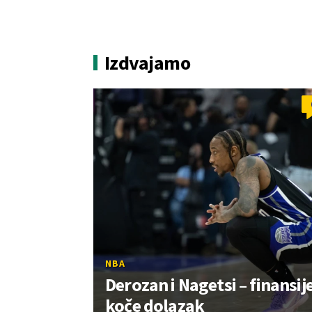
Izdvajamo
NBA
Derozan i Nagetsi – finansij
koče dolazak