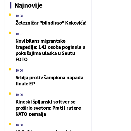
Najnovije
10:08
Železničar "blindirao" Kokovića!
10:07
Novi bilans migrantske
tragedije: 141 osoba poginula u
pokušajima ulaska u Seutu
FOTO
10:06
Srbija protiv šampiona napada
finale EP
10:00
Kineski špijunski softver se
proširio svetom: Prati i rutere
NATO zemalja
10:00