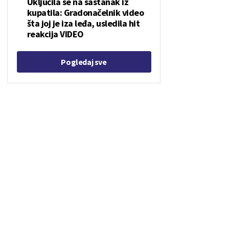
Uključila se na sastanak iz
kupatila: Gradonačelnik video
šta joj je iza leđa, usledila hit
reakcija VIDEO
Pogledaj sve