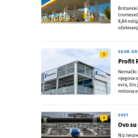
Britanski
tromesečj
9,84 mili
očekivanj
SKOK OD
1
Profit 
Nemački p
njegova o
evra, što 
miliona e
SVET
0
Ovo su 
Niz neiz