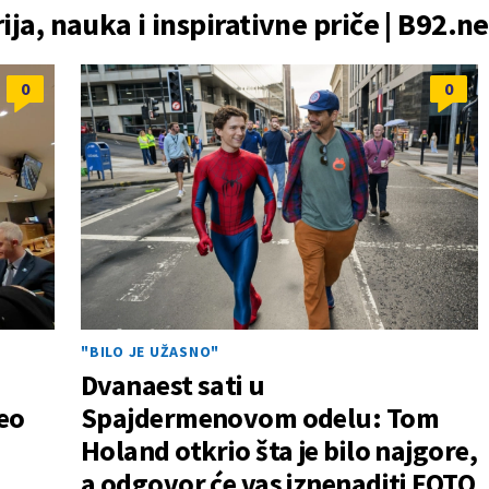
rija, nauka i inspirativne priče | B92.ne
0
0
"BILO JE UŽASNO"
Dvanaest sati u
eo
Spajdermenovom odelu: Tom
Holand otkrio šta je bilo najgore,
a odgovor će vas iznenaditi FOTO