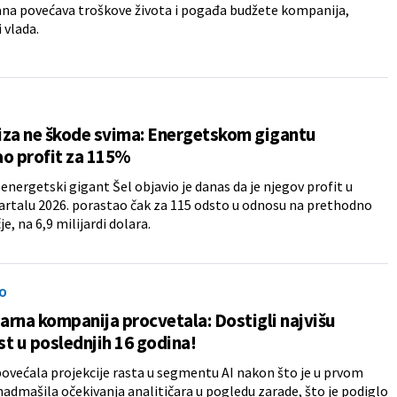
ana povećava troškove života i pogađa budžete kompanija,
 vlada.
riza ne škode svima: Energetskom gigantu
o profit za 115%
 energetski gigant Šel objavio je danas da je njegov profit u
rtalu 2026. porastao čak za 115 odsto u odnosu na prethodno
e, na 6,9 milijardi dolara.
O
rna kompanija procvetala: Dostigli najvišu
t u poslednjih 16 godina!
povećala projekcije rasta u segmentu AI nakon što je u prvom
nadmašila očekivanja analitičara u pogledu zarade, što je podiglo