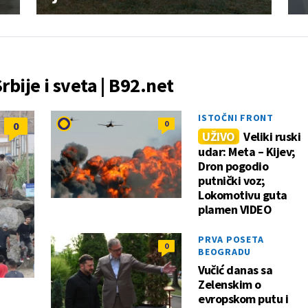
Srbije i sveta | B92.net
ISTOČNI FRONT
0
0
UŽIVO
Veliki ruski
udar: Meta – Kijev;
Dron pogodio
putnički voz;
Lokomotivu guta
plamen VIDEO
PRVA POSETA
0
BEOGRADU
Vučić danas sa
Zelenskim o
evropskom putu i