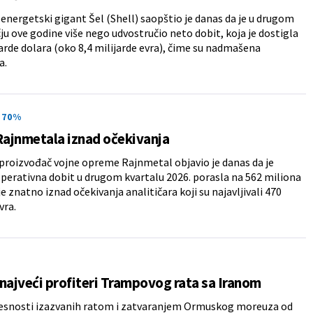
 energetski gigant Šel (Shell) saopštio je danas da je u drugom
u ove godine više nego udvostručio neto dobit, koja je dostigla
jarde dolara (oko 8,4 milijarde evra), čime su nadmašena
a.
 70%
Rajnmetala iznad očekivanja
roizvođač vojne opreme Rajnmetal objavio je danas da je
perativna dobit u drugom kvartalu 2026. porasla na 562 miliona
je znatno iznad očekivanja analitičara koji su najavljivali 470
vra.
najveći profiteri Trampovog rata sa Iranom
vesnosti izazvanih ratom i zatvaranjem Ormuskog moreuza od