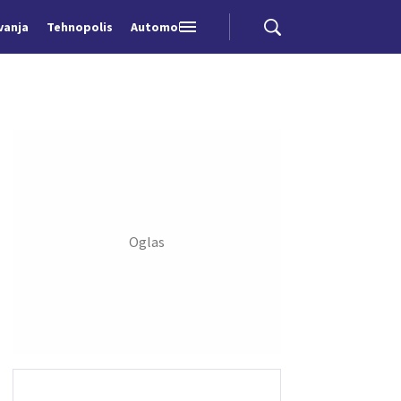
vanja
Tehnopolis
Automobili