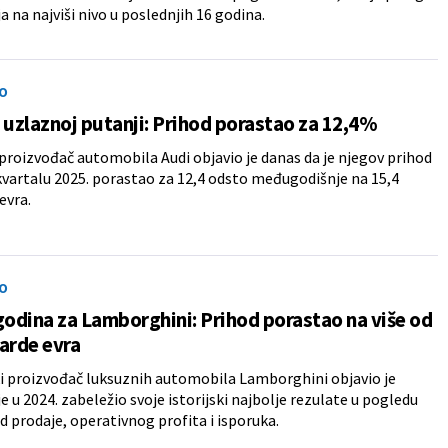
a na najviši nivo u poslednjih 16 godina.
O
 uzlaznoj putanji: Prihod porastao za 12,4%
roizvođač automobila Audi objavio je danas da je njegov prihod
vartalu 2025. porastao za 12,4 odsto međugodišnje na 15,4
evra.
O
godina za Lamborghini: Prihod porastao na više od
jarde evra
ki proizvođač luksuznih automobila Lamborghini objavio je
je u 2024. zabeležio svoje istorijski najbolje rezulate u pogledu
d prodaje, operativnog profita i isporuka.