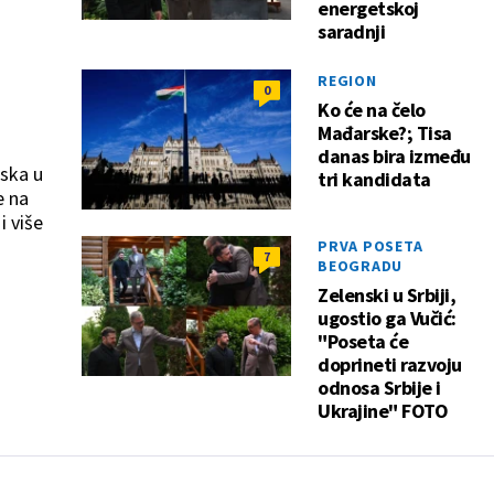
energetskoj
saradnji
REGION
0
Ko će na čelo
Mađarske?; Tisa
danas bira između
aska u
tri kandidata
e na
i više
PRVA POSETA
7
BEOGRADU
Zelenski u Srbiji,
ugostio ga Vučić:
"Poseta će
doprineti razvoju
odnosa Srbije i
Ukrajine" FOTO