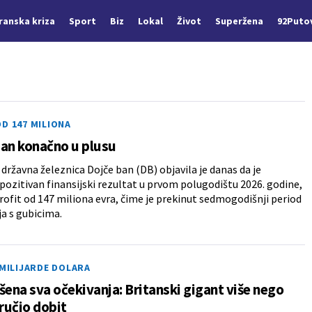
Iranska kriza
Sport
Biz
Lokal
Život
Superžena
92Puto
D 147 MILIONA
an konačno u plusu
ržavna železnica Dojče ban (DB) objavila je danas da je
 pozitivan finansijski rezultat u prvom polugodištu 2026. godine,
rofit od 147 miliona evra, čime je prekinut sedmogodišnji period
a s gubicima.
 MILIJARDE DOLARA
na sva očekivanja: Britanski gigant više nego
ručio dobit