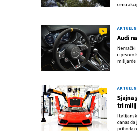
cenu akcij
AKTUELN
5
Audi na
Nemački p
u prvom k
milijarde 
AKTUELN
9
Sjajna 
tri mili
Italijans
danas da 
prihoda o