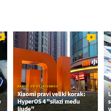
0
0
RANIJE OD OČEKIVANOG
V
Xiaomi pravi veliki korak:
U
e
HyperOS 4 "silazi među
s
ljude"
v