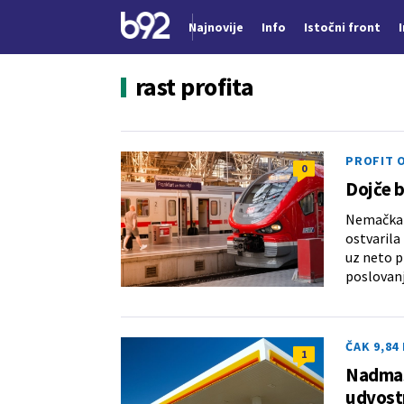
Najnovije
Info
Istočni front
Nova vest
rast profita
PROFIT O
0
Dojče b
Nemačka d
ostvarila
uz neto p
poslovanj
ČAK 9,84
1
Nadmaše
udvost