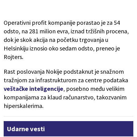
Operativni profit kompanije porastao je za 54
odsto, na 281 milion evra, iznad tržišnih procena,
dok je skok akcija na početku trgovanja u
Helsinkiju iznosio oko sedam odsto
, preneo je
Rojters
.
Rast poslovanja Nokije podstaknut je snažnom
tražnjom za infrastrukturom za centre podataka
veštačke inteligencije
, posebno među velikim
kompanijama za klaud računarstvo, takozvanim
hiperskalerima.
Udarne vesti