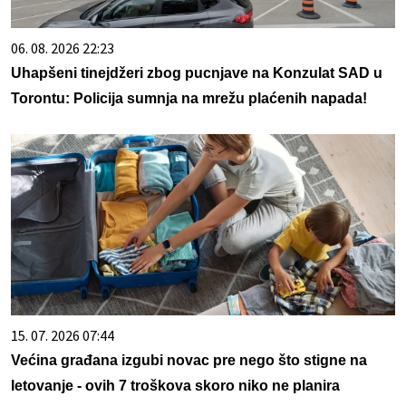
06. 08. 2026 22:23
Uhapšeni tinejdžeri zbog pucnjave na Konzulat SAD u
Torontu: Policija sumnja na mrežu plaćenih napada!
15. 07. 2026 07:44
Većina građana izgubi novac pre nego što stigne na
letovanje - ovih 7 troškova skoro niko ne planira