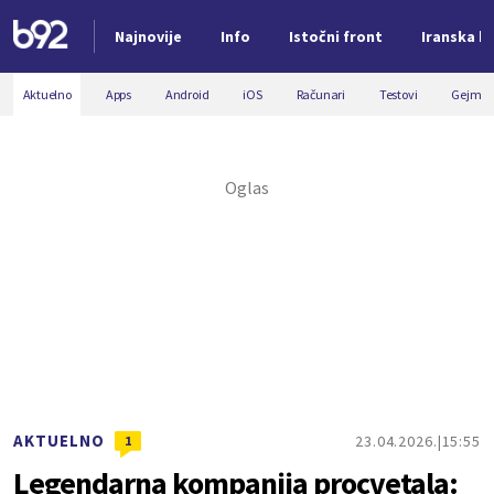
Najnovije
Info
Istočni front
Iranska kr
Nova vest
Aktuelno
Apps
Android
iOS
Računari
Testovi
Gejmin
AKTUELNO
23.04.2026.
15:55
1
Legendarna kompanija procvetala: