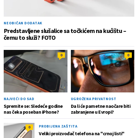
NEOBIČAN DODATAK
Predstavljene slušalice sa točkićem na kućištu –
čemu to služi? FOTO
0
0
NAJVEĆI DO SAD
UGROŽENA PRIVATNOST
Spremite se: Sledeće godine
Da li će pametne naočare biti
nas čeka poseban iPhone?
zabranjene u Evropi?
PROBIJENA ZAŠTITA
0
Veliki proizvođač telefona na "crnoj listi"