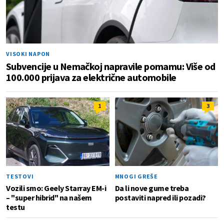
VISOKI NAPON
Subvencije u Nemačkoj napravile pomamu: Više od
100.000 prijava za električne automobile
1
3
TESTOVI
MNOGI GREŠE
Vozili smo: Geely Starray EM-i
Da li nove gume treba
– "super hibrid" na našem
postaviti napred ili pozadi?
testu