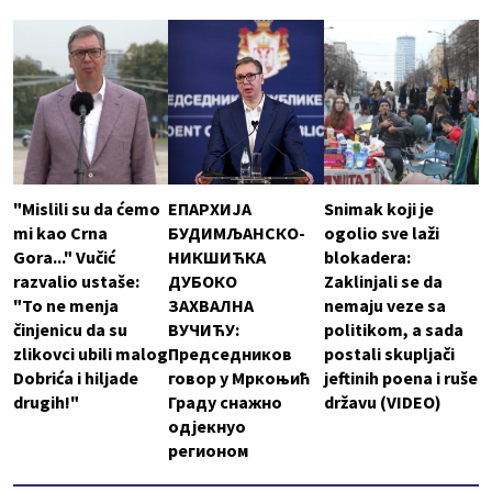
"Mislili su da ćemo
ЕПАРХИЈА
Snimak koji je
mi kao Crna
БУДИМЉАНСКО-
ogolio sve laži
Gora..." Vučić
НИКШИЋКА
blokadera:
razvalio ustaše:
ДУБОКО
Zaklinjali se da
"To ne menja
ЗАХВАЛНА
nemaju veze sa
činjenicu da su
ВУЧИЋУ:
politikom, a sada
zlikovci ubili malog
Председников
postali skupljači
Dobrića i hiljade
говор у Мркоњић
jeftinih poena i ruše
drugih!"
Граду снажно
državu (VIDEO)
одјекнуо
регионом