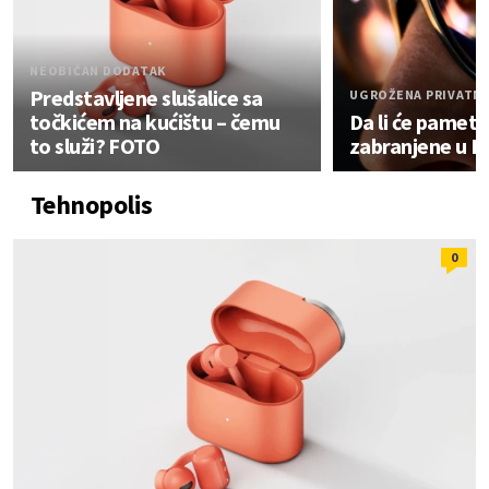
NEOBIČAN DODATAK
Predstavljene slušalice sa
UGROŽENA PRIVATN
točkićem na kućištu – čemu
Da li će pametn
to služi? FOTO
zabranjene u E
Tehnopolis
0