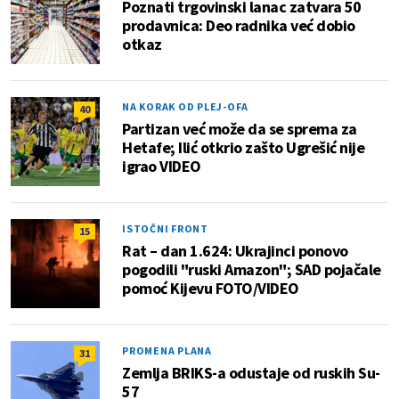
Poznati trgovinski lanac zatvara 50
prodavnica: Deo radnika već dobio
otkaz
NA KORAK OD PLEJ-OFA
40
Partizan već može da se sprema za
Hetafe; Ilić otkrio zašto Ugrešić nije
igrao VIDEO
ISTOČNI FRONT
15
Rat – dan 1.624: Ukrajinci ponovo
pogodili "ruski Amazon"; SAD pojačale
pomoć Kijevu FOTO/VIDEO
PROMENA PLANA
31
Zemlja BRIKS-a odustaje od ruskih Su-
57