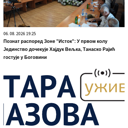
06. 08. 2026 19:25
Познат распоред Зоне "Исток": У првом колу
Јединство дочекује Хајдук Вељка, Танаско Рајић
гостује у Боговини