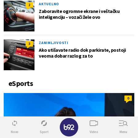
AKTUELNO
2
Zaboravite ogromne ekrane i veštačku
inteligenciju – vozači žele ovo
ZANIMLJIVOSTI
3
Ako utišavate radio dok parkirate, postoji
veoma dobar razlog za to
eSports
0
Novo
Sport
Video
Menu