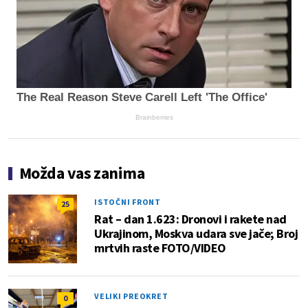
The Real Reason Steve Carell Left 'The Office'
Brainberries
Možda vas zanima
ISTOČNI FRONT
25
Rat – dan 1.623: Dronovi i rakete nad
Ukrajinom, Moskva udara sve jače; Broj
mrtvih raste FOTO/VIDEO
VELIKI PREOKRET
0