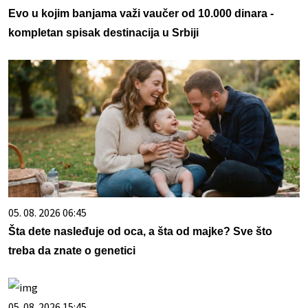
Evo u kojim banjama važi vaučer od 10.000 dinara -
kompletan spisak destinacija u Srbiji
05. 08. 2026 06:45
Šta dete nasleđuje od oca, a šta od majke? Sve što
treba da znate o genetici
05. 08. 2026 15:45