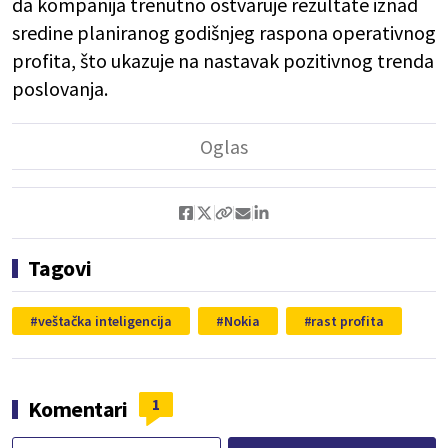
da kompanija trenutno ostvaruje rezultate iznad
sredine planiranog godišnjeg raspona operativnog
profita, što ukazuje na nastavak pozitivnog trenda
poslovanja.
Tagovi
veštačka inteligencija
Nokia
rast profita
1
Komentari