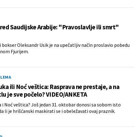
red Saudijske Arabije: "Pravoslavlje ili smrt"
i bokser Oleksandr Usik je na upečatljiv način proslavio pobedu
onom Fjurijem.
ILEMA
uka ili Noć veštica: Rasprava ne prestaje, a na
tlu je sve počelo? VIDEO/ANKETA
a i Noć veštica? Još jedan 31. oktobar donosi sa sobom isto
da li je hrišćanski maskirati se i obeležavati ovaj praznik.
O