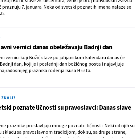
h koji Božić slave 25. decembra, veliki je broj holivudskih zvezda
ć praznuju 7. januara. Neka od svetski poznatih imena nalaze se
ti.
O
avni vernici danas obeležavaju Badnji dan
ni vernici koji Božić slave po julijanskom kalendaru danas će
Badnji dan, koji je i poslednji dan božićnog posta i najavljuje
najradosnijeg praznika rođenja Isusa Hrista.
E ZNALI?
tski poznate ličnosti su pravoslavci: Danas slave
ne praznike proslavljaju mnoge poznate ličnosti. Neki od njih su
u skladu sa pravoslavnom tradicijom, dok su, sa druge strane,