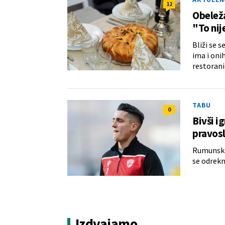
12
Obeleža
"To nij
Bliži se 
ima i oni
restoran
TABU
0
Bivši i
pravosl
Rumunski 
se odrekn
Izdvajamo