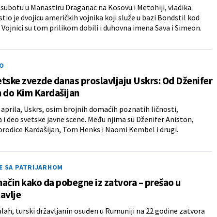
 subotu u Manastiru Draganac na Kosovu i Metohiji, vladika
stio je dvojicu američkih vojnika koji služe u bazi Bondstil kod
 Vojnici su tom prilikom dobili i duhovna imena Sava i Simeon.
O
tske zvezde danas proslavljaju Uskrs: Od Dženifer
 do Kim Kardašijan
 aprila, Uskrs, osim brojnih domaćih poznatih ličnosti,
 i deo svetske javne scene. Među njima su Dženifer Aniston,
orodice Kardašijan, Tom Henks i Naomi Kembel i drugi.
E SA PATRIJARHOM
ačin kako da pobegne iz zatvora – prešao u
avlje
lah, turski državljanin osuđen u Rumuniji na 22 godine zatvora