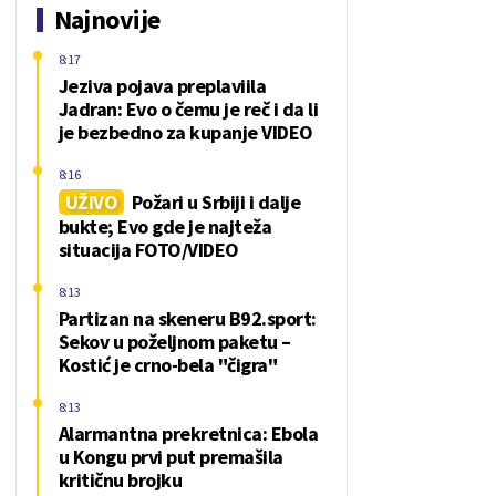
Najnovije
8:17
Jeziva pojava preplaviila
Jadran: Evo o čemu je reč i da li
je bezbedno za kupanje VIDEO
8:16
UŽIVO
Požari u Srbiji i dalje
bukte; Evo gde je najteža
situacija FOTO/VIDEO
8:13
Partizan na skeneru B92.sport:
Sekov u poželjnom paketu –
Kostić je crno-bela "čigra"
8:13
Alarmantna prekretnica: Ebola
u Kongu prvi put premašila
kritičnu brojku