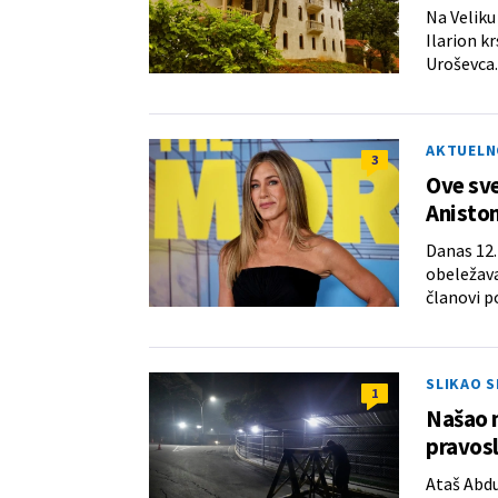
Na Veliku
Ilarion kr
Uroševca.
AKTUELN
3
Ove sve
Aniston
Danas 12.
obeležava
članovi p
SLIKAO S
1
Našao n
pravosl
Ataš Abdu