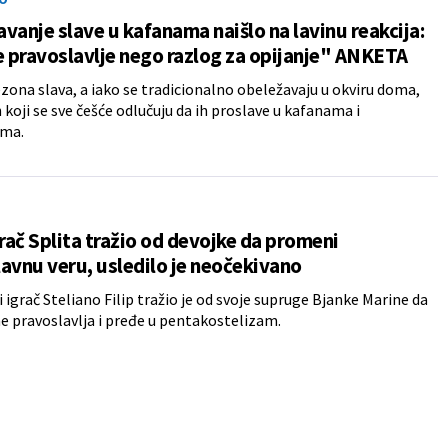
vanje slave u kafanama naišlo na lavinu reakcija:
e pravoslavlje nego razlog za opijanje" ANKETA
sezona slava, a iako se tradicionalno obeležavaju u okviru doma,
h koji se sve češće odlučuju da ih proslave u kafanama i
ima.
grač Splita tražio od devojke da promeni
avnu veru, usledilo je neočekivano
igrač Steliano Filip tražio je od svoje supruge Bjanke Marine da
e pravoslavlja i pređe u pentakostelizam.