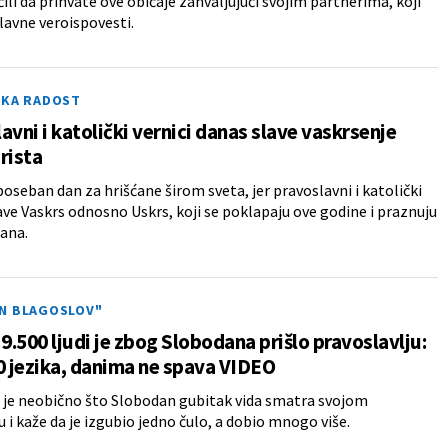
čili da prihvate ove običaje zahvaljujući svojim partnerima, koji
lavne veroispovesti.
ČKA RADOST
avni i katolički vernici danas slave vaskrsenje
rista
poseban dan za hrišćane širom sveta, jer pravoslavni i katolički
lave Vaskrs odnosno Uskrs, koji se poklapaju ove godine i praznuju
dana.
N BLAGOSLOV"
 9.500 ljudi je zbog Slobodana prišlo pravoslavlju:
0 jezika, danima ne spava VIDEO
je neobično što Slobodan gubitak vida smatra svojom
 i kaže da je izgubio jedno čulo, a dobio mnogo više.