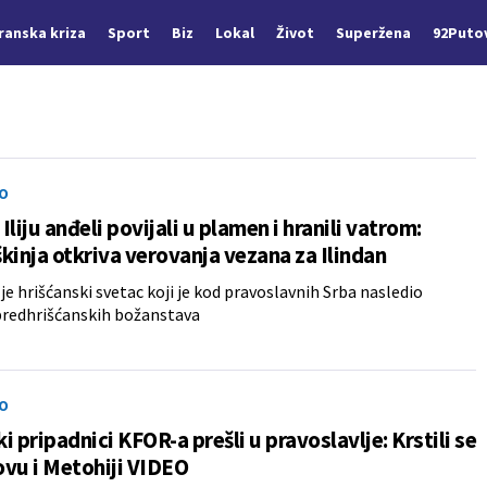
Iranska kriza
Sport
Biz
Lokal
Život
Superžena
92Puto
O
Iliju anđeli povijali u plamen i hranili vatrom:
kinja otkriva verovanja vezana za Ilindan
a je hrišćanski svetac koji je kod pravoslavnih Srba nasledio
predhrišćanskih božanstava
O
i pripadnici KFOR-a prešli u pravoslavlje: Krstili se
vu i Metohiji VIDEO