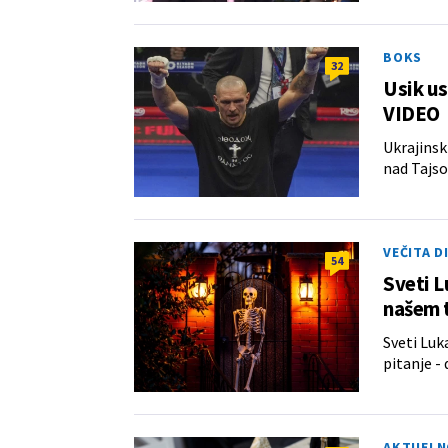
BOKS
32
Usik us
VIDEO
Ukrajinsk
nad Tajs
VEČITA D
54
Sveti L
našem 
Sveti Luk
pitanje - 
AKTUELN