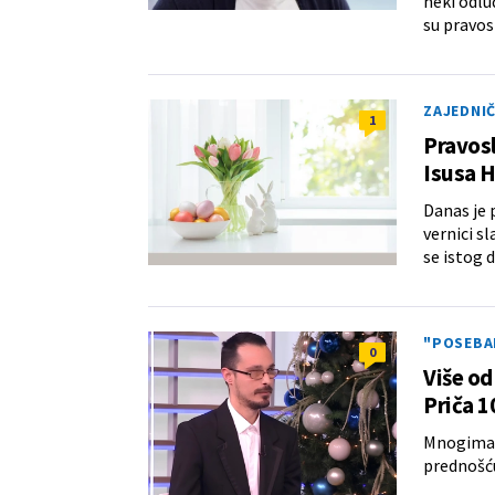
neki odlu
su pravos
ZAJEDNI
1
Pravosl
Isusa H
Danas je 
vernici s
se istog 
"POSEBA
0
Više od
Priča 1
Mnogima 
prednošću