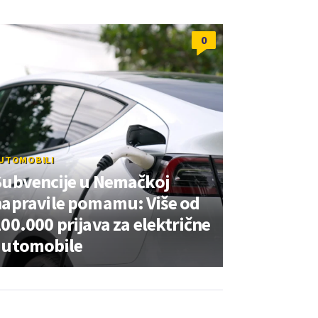
0
UTOMOBILI
Subvencije u Nemačkoj
napravile pomamu: Više od
00.000 prijava za električne
automobile