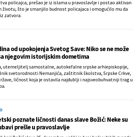
tva policajca, prešao je iz islama u pravoslavlje i postao aktivan
 životu, što je smanjilo budnost policajaca i omogućilo mu da
z zatvora.
ina od upokojenja Svetog Save: Niko se ne može
sa njegovim istorijskim dometima
a, utemeljitelj samostalne, autokefalne srpske arhiepiskopije,
nik svetorodnosti Nemanjića, zaštitnik školstva, Srpske Crkve,
ržave, ličnost koja je ostavila najdublji i najsveobuhvatniji trag u
ba.
O
tski poznate ličnosti danas slave Božić: Neke su
ubavi prešle u pravoslavlje