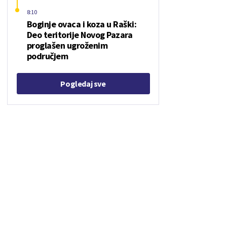
8:10
Boginje ovaca i koza u Raški:
Deo teritorije Novog Pazara
proglašen ugroženim
područjem
Pogledaj sve