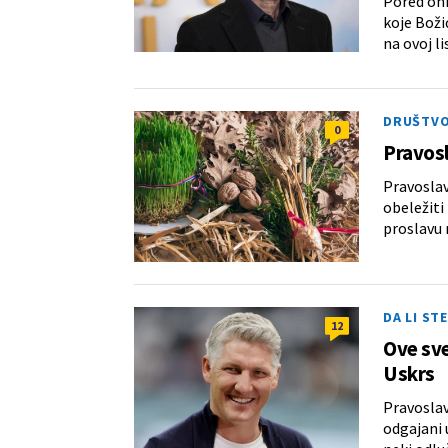
Pored oni
koje Boži
na ovoj lis
DRUŠTV
0
Pravosl
Pravoslav
obeležiti 
proslavu 
DA LI ST
12
Ove sve
Uskrs
Pravoslav
odgajani 