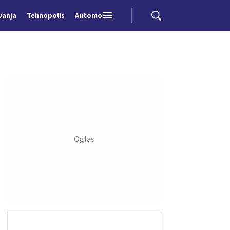
vanja
Tehnopolis
Automobili