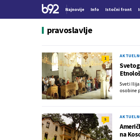
Najnovije
Info
Istočni front
Nova vest
pravoslavlje
AKTUELN
1
Svetog 
Etnološ
Sveti Ilij
osobine 
AKTUELN
5
Američk
na Koso