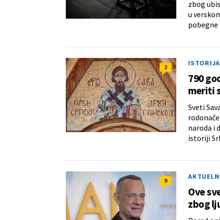
zbog ubis
u verskom
pobegne i
ISTORIJA
2
790 god
meriti 
Sveti Sav
rodonačel
naroda i d
istoriji Sr
AKTUELN
9
Ove sve
zbog lj