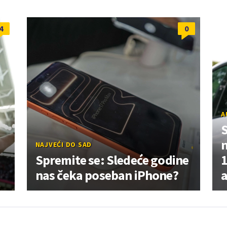
4
0
A
NAJVEĆI DO SAD
Spremite se: Sledeće godine
1
nas čeka poseban iPhone?