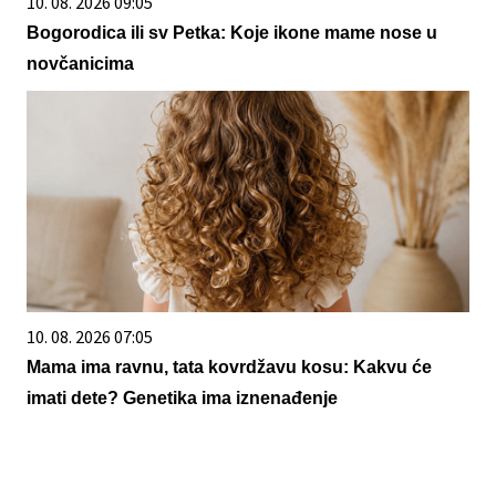
10. 08. 2026 09:05
Bogorodica ili sv Petka: Koje ikone mame nose u
novčanicima
10. 08. 2026 07:05
Mama ima ravnu, tata kovrdžavu kosu: Kakvu će
imati dete? Genetika ima iznenađenje