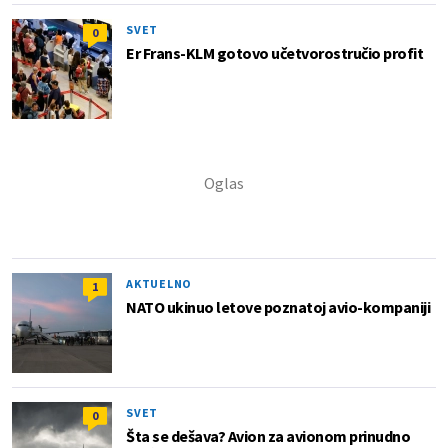
SVET
0
Er Frans-KLM gotovo učetvorostručio profit
AKTUELNO
1
NATO ukinuo letove poznatoj avio-kompaniji
SVET
0
Šta se dešava? Avion za avionom prinudno