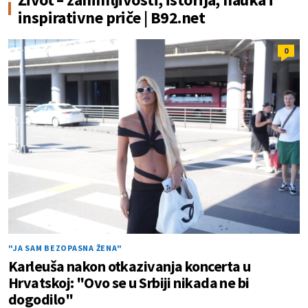
inspirativne priče | B92.net
0
"JA SAM BEZOPASNA ŽENA"
Karleuša nakon otkazivanja koncerta u
Hrvatskoj: "Ovo se u Srbiji nikada ne bi
dogodilo"