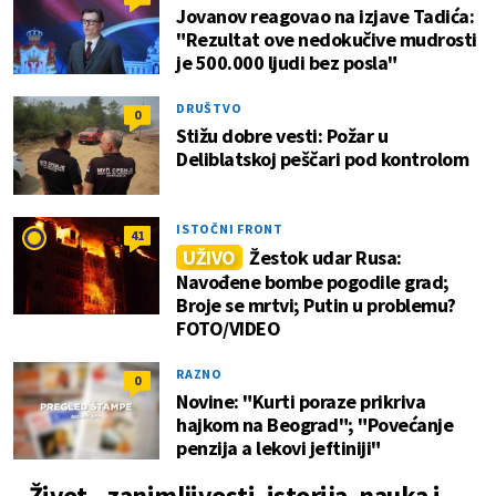
Jovanov reagovao na izjave Tadića:
"Rezultat ove nedokučive mudrosti
je 500.000 ljudi bez posla"
DRUŠTVO
0
Stižu dobre vesti: Požar u
Deliblatskoj peščari pod kontrolom
ISTOČNI FRONT
41
UŽIVO
Žestok udar Rusa:
Navođene bombe pogodile grad;
Broje se mrtvi; Putin u problemu?
FOTO/VIDEO
RAZNO
0
Novine: "Kurti poraze prikriva
hajkom na Beograd"; "Povećanje
penzija a lekovi jeftiniji"
Život – zanimljivosti, istorija, nauka i