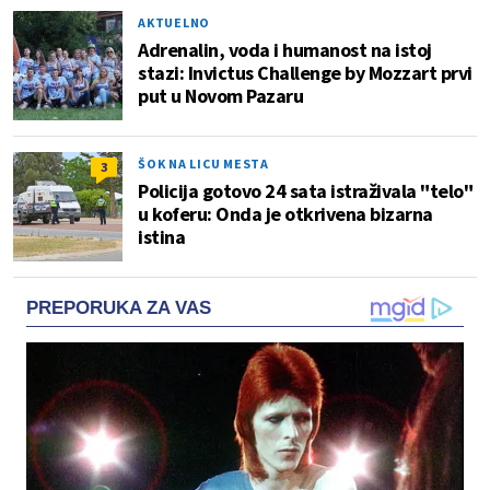
AKTUELNO
Adrenalin, voda i humanost na istoj
stazi: Invictus Challenge by Mozzart prvi
put u Novom Pazaru
ŠOK NA LICU MESTA
3
Policija gotovo 24 sata istraživala "telo"
u koferu: Onda je otkrivena bizarna
istina
PREPORUKA ZA VAS