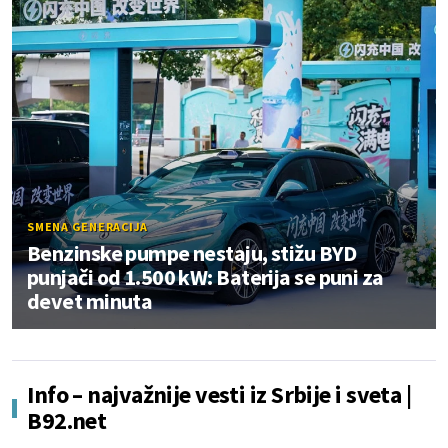
SMENA GENERACIJA
Benzinske pumpe nestaju, stižu BYD
punjači od 1.500 kW: Baterija se puni za
devet minuta
Info – najvažnije vesti iz Srbije i sveta |
B92.net