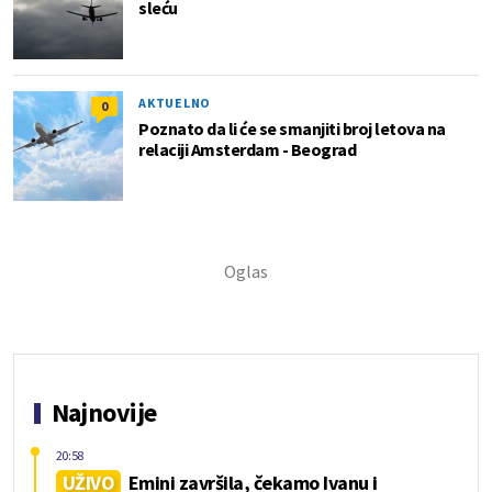
sleću
AKTUELNO
0
Poznato da li će se smanjiti broj letova na
relaciji Amsterdam - Beograd
Najnovije
20:58
UŽIVO
Emini završila, čekamo Ivanu i