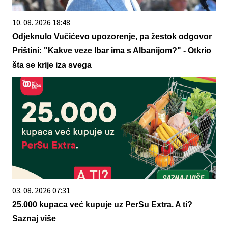
10. 08. 2026 18:48
Odjeknulo Vučićevo upozorenje, pa žestok odgovor
Prištini: "Kakve veze Ibar ima s Albanijom?" - Otkrio
šta se krije iza svega
03. 08. 2026 07:31
25.000 kupaca već kupuje uz PerSu Extra. A ti?
Saznaj više