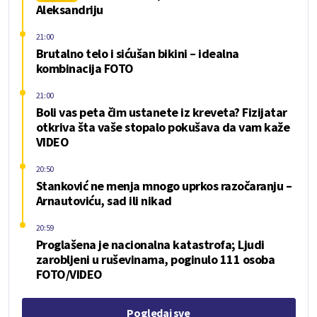
Aleksandriju
21:00
Brutalno telo i sićušan bikini – idealna
kombinacija FOTO
21:00
Boli vas peta čim ustanete iz kreveta? Fizijatar
otkriva šta vaše stopalo pokušava da vam kaže
VIDEO
20:50
Stanković ne menja mnogo uprkos razočaranju –
Arnautoviću, sad ili nikad
20:59
Proglašena je nacionalna katastrofa; Ljudi
zarobljeni u ruševinama, poginulo 111 osoba
FOTO/VIDEO
Pogledaj sve