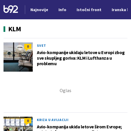
Najnovije
Info
Istočni front
Iranska kr
Nova vest
KLM
SVET
0
Avio-kompanije ukidaju letove u Evropi zbog
sve skupljeg goriva: KLM i Lufthanza u
problemu
KRIZA U AVIJACIJI
0
Avio-kompanija ukida letove širom Evrope;