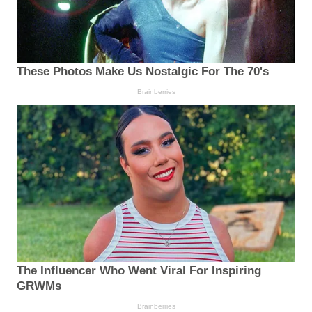
These Photos Make Us Nostalgic For The 70's
Brainberries
The Influencer Who Went Viral For Inspiring
GRWMs
Brainberries