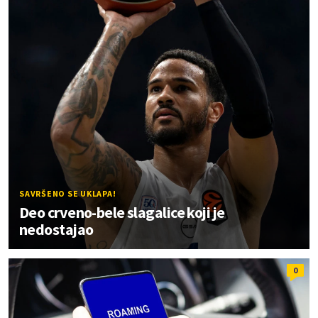
SAVRŠENO SE UKLAPA!
Deo crveno-bele slagalice koji je
nedostajao
0