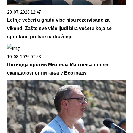
23. 07. 2026 12:47
Letnje večeri u gradu više nisu rezervisane za
vikend: Zašto sve više ljudi bira večeru koja se
spontano pretvori u druženje
10. 08. 2026 07:58
Петиција против Михаела Мартенса после
скандалозног питања у Београду