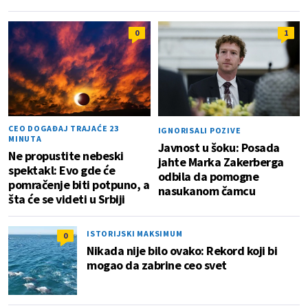
0
1
CEO DOGAĐAJ TRAJAĆE 23
IGNORISALI POZIVE
MINUTA
Javnost u šoku: Posada
Ne propustite nebeski
jahte Marka Zakerberga
spektakl: Evo gde će
odbila da pomogne
pomračenje biti potpuno, a
nasukanom čamcu
šta će se videti u Srbiji
ISTORIJSKI MAKSIMUM
0
Nikada nije bilo ovako: Rekord koji bi
mogao da zabrine ceo svet