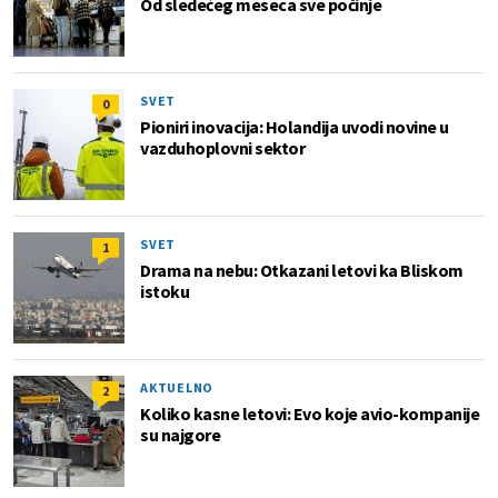
Od sledećeg meseca sve počinje
SVET
0
Pioniri inovacija: Holandija uvodi novine u
vazduhoplovni sektor
SVET
1
Drama na nebu: Otkazani letovi ka Bliskom
istoku
AKTUELNO
2
Koliko kasne letovi: Evo koje avio-kompanije
su najgore