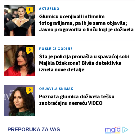
AKTUELNO
3
Glumicu ucenjivali intimnim
fotografijama, pa ih je sama objavila;
Javno progovorila o linču koji je doživela
POSLE 23 GODINE
0
Šta je policija pronašla u spavaćoj sobi
Majkla Džeksona? Bivša detektivka
iznela nove detalje
OBJAVILA SNIMAK
0
Poznata glumica doživela tešku
saobraćajnu nesreću VIDEO
PREPORUKA ZA VAS