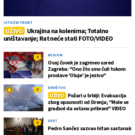
ISTOČNI FRONT
UŽIVO
Ukrajina na kolenima; Totalno
uništavanje; Rat neće stati FOTO/VIDEO
REGION
0
Ovaj čovek je zagrmeo usred
Zagreba: "Ono što smo čuli tokom
proslave 'Oluje' je jezivo"
DRUŠTVO
0
UŽIVO
Požari u Srbiji: Evakuacija
zbog opasnosti od širenja; "Mole se
građani da ostanu pribrani" VIDEO
SVET
0
Pedro Sančez sazvao hitan sastanak