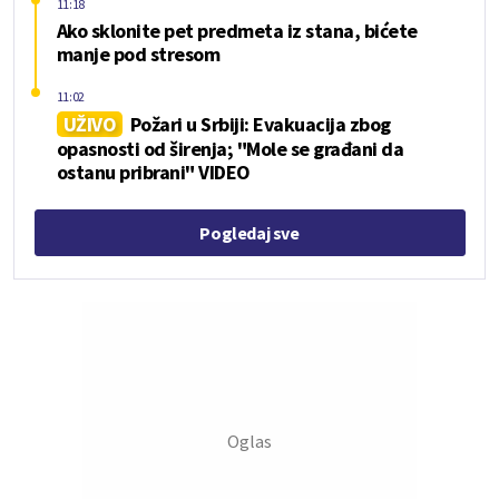
11:18
Ako sklonite pet predmeta iz stana, bićete
manje pod stresom
11:02
UŽIVO
Požari u Srbiji: Evakuacija zbog
opasnosti od širenja; "Mole se građani da
ostanu pribrani" VIDEO
Pogledaj sve