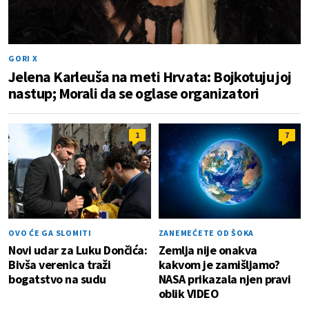
GORI X
Jelena Karleuša na meti Hrvata: Bojkotuju joj
nastup; Morali da se oglase organizatori
1
7
OVO ĆE GA SLOMITI
ZANEMEĆETE OD ŠOKA
Novi udar za Luku Dončića:
Zemlja nije onakva
Bivša verenica traži
kakvom je zamišljamo?
bogatstvo na sudu
NASA prikazala njen pravi
oblik VIDEO