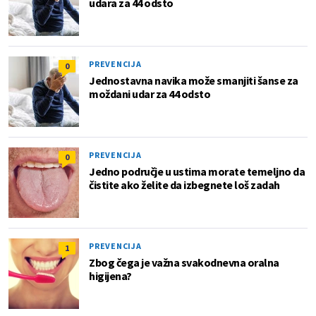
udara za 44 odsto
PREVENCIJA
0
Jednostavna navika može smanjiti šanse za
moždani udar za 44 odsto
PREVENCIJA
0
Jedno područje u ustima morate temeljno da
čistite ako želite da izbegnete loš zadah
PREVENCIJA
1
Zbog čega je važna svakodnevna oralna
higijena?