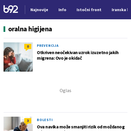
Najnovije
Info
Istočni front
Iranska kr
Nova vest
oralna higijena
PREVENCIJA
0
Otkriven neočekivan uzrok izuzetno jakih
migrena: Ovo je okidač
BOLESTI
3
Ova navika može smanjiti rizik od moždanog