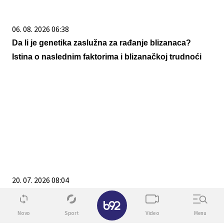
06. 08. 2026 06:38
Da li je genetika zaslužna za rađanje blizanaca?
Istina o naslednim faktorima i blizanačkoj trudnoći
20. 07. 2026 08:04
REGISTRUJ SE UZ PROMO KOD CASINO Preuzmi
✕
1500 BESPLATNIH SPINOVA
Novo
Sport
Video
Menu