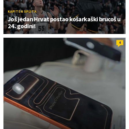
KAPITEN SPLITA
Još jedan Hrvat postao košarkaški brucoš u
24. godini!
4