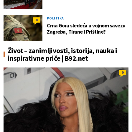
POLITIKA
0
Crna Gora sledeća u vojnom savezu
Zagreba, Tirane i Prištine?
Život – zanimljivosti, istorija, nauka i
inspirativne priče | B92.net
0