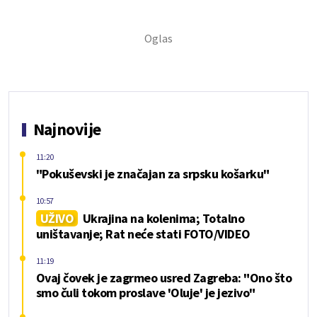
Najnovije
11:20
"Pokuševski je značajan za srpsku košarku"
10:57
UŽIVO
Ukrajina na kolenima; Totalno
uništavanje; Rat neće stati FOTO/VIDEO
11:19
Ovaj čovek je zagrmeo usred Zagreba: "Ono što
smo čuli tokom proslave 'Oluje' je jezivo"