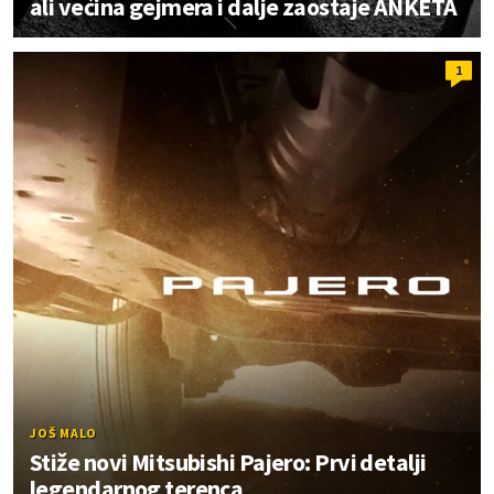
ali većina gejmera i dalje zaostaje ANKETA
1
JOŠ MALO
Stiže novi Mitsubishi Pajero: Prvi detalji
legendarnog terenca