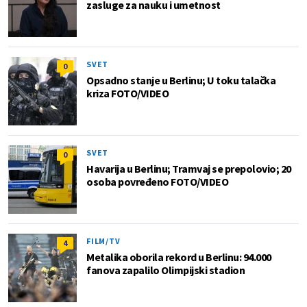
zasluge za nauku i umetnost
SVET
0
Opsadno stanje u Berlinu; U toku talačka
kriza FOTO/VIDEO
SVET
0
Havarija u Berlinu; Tramvaj se prepolovio; 20
osoba povređeno FOTO/VIDEO
FILM/TV
4
Metalika oborila rekord u Berlinu: 94.000
fanova zapalilo Olimpijski stadion