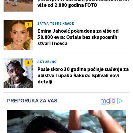
više od 2.000 godina FOTO
ŽRTVA TEŠKE KRAĐE
3
Emina Jahović pokradena za više od
50.000 evra: Ostala bez skupocenih
stvari i novca
AKTUELNO
3
Posle skoro 30 godina počinje suđenje za
ubistvo Tupaka Šakura: Isplivali novi
detalji
PREPORUKA ZA VAS