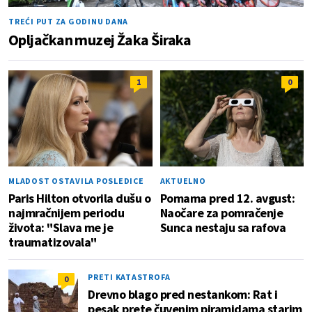
TREĆI PUT ZA GODINU DANA
Opljačkan muzej Žaka Širaka
1
0
MLADOST OSTAVILA POSLEDICE
AKTUELNO
Paris Hilton otvorila dušu o
Pomama pred 12. avgust:
najmračnijem periodu
Naočare za pomračenje
života: "Slava me je
Sunca nestaju sa rafova
traumatizovala"
PRETI KATASTROFA
0
Drevno blago pred nestankom: Rat i
pesak prete čuvenim piramidama starim