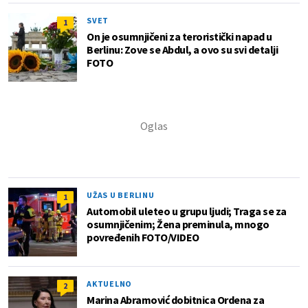
SVET
1
On je osumnjičeni za teroristički napad u
Berlinu: Zove se Abdul, a ovo su svi detalji
FOTO
UŽAS U BERLINU
1
Automobil uleteo u grupu ljudi; Traga se za
osumnjičenim; Žena preminula, mnogo
povređenih FOTO/VIDEO
AKTUELNO
2
Marina Abramović dobitnica Ordena za