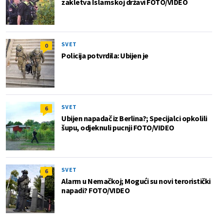
zakletva Islamskoj državi FOTO/VIDEO
SVET
0
Policija potvrdila: Ubijen je
SVET
6
Ubijen napadač iz Berlina?; Specijalci opkolili
šupu, odjeknuli pucnji FOTO/VIDEO
SVET
6
Alarm u Nemačkoj; Mogući su novi teroristički
napadi? FOTO/VIDEO