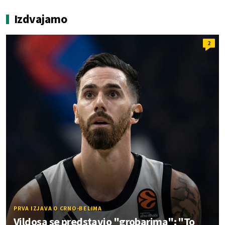
Izdvajamo
2
PRVA IZJAVA O CRNO-BELIMA
Vildosa se predstavio "grobarima": "To