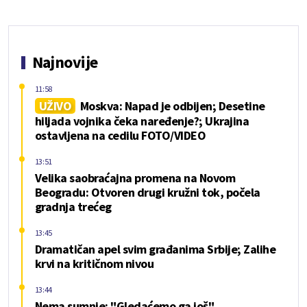
Najnovije
11:58
UŽIVO
Moskva: Napad je odbijen; Desetine
hiljada vojnika čeka naređenje?; Ukrajina
ostavljena na cedilu FOTO/VIDEO
13:51
Velika saobraćajna promena na Novom
Beogradu: Otvoren drugi kružni tok, počela
gradnja trećeg
13:45
Dramatičan apel svim građanima Srbije; Zalihe
krvi na kritičnom nivou
13:44
Nema sumnje: "Gledaćemo ga još"