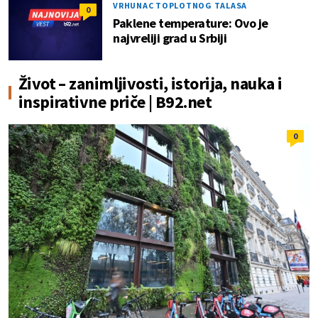
VRHUNAC TOPLOTNOG TALASA
0
Paklene temperature: Ovo je
najvreliji grad u Srbiji
Život – zanimljivosti, istorija, nauka i
inspirativne priče | B92.net
0