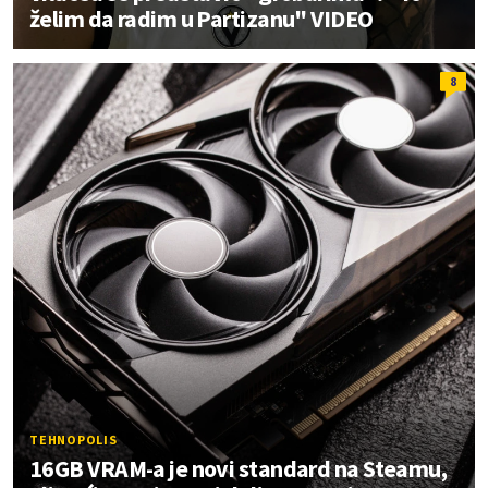
želim da radim u Partizanu" VIDEO
8
TEHNOPOLIS
16GB VRAM-a je novi standard na Steamu,