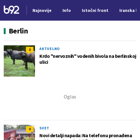
Najnovije
Info
Istočni front
Iranska kr
Nova vest
Berlin
AKTUELNO
0
Krdo "nervoznih" vodenih bivola na berlinskoj
ulici
SVET
0
Novi detalji napada: Na telefonu pronađena