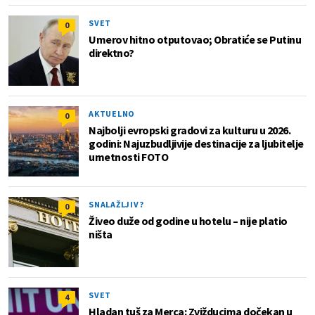
SVET
0
Umerov hitno otputovao; Obratiće se Putinu
direktno?
AKTUELNO
0
Najbolji evropski gradovi za kulturu u 2026.
godini: Najuzbudljivije destinacije za ljubitelje
umetnosti FOTO
SNALAŽLJIV?
0
Živeo duže od godine u hotelu – nije platio
ništa
SVET
4
Hladan tuš za Merca: Zvižducima dočekan u