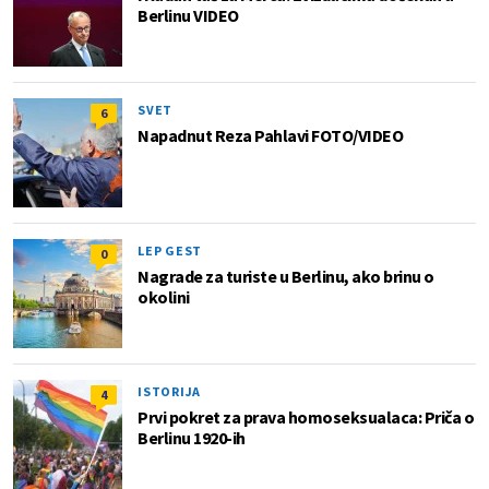
Berlinu VIDEO
SVET
6
Napadnut Reza Pahlavi FOTO/VIDEO
LEP GEST
0
Nagrade za turiste u Berlinu, ako brinu o
okolini
ISTORIJA
4
Prvi pokret za prava homoseksualaca: Priča o
Berlinu 1920-ih