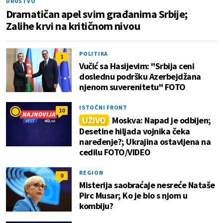
DRUŠTVO
Dramatičan apel svim građanima Srbije;
Zalihe krvi na kritičnom nivou
POLITIKA
1
Vučić sa Hasijevim: "Srbija ceni
doslednu podršku Azerbejdžana
njenom suverenitetu" FOTO
ISTOČNI FRONT
10
UŽIVO
Moskva: Napad je odbijen;
Desetine hiljada vojnika čeka
naređenje?; Ukrajina ostavljena na
cedilu FOTO/VIDEO
REGION
0
Misterija saobraćaje nesreće Nataše
Pirc Musar; Ko je bio s njom u
kombiju?