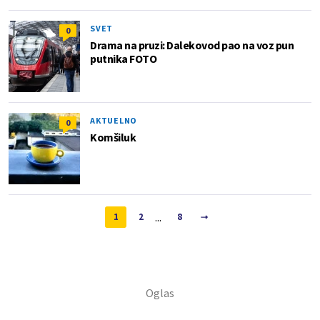
SVET
0
Drama na pruzi: Dalekovod pao na voz pun
putnika FOTO
AKTUELNO
0
Komšiluk
...
1
2
8