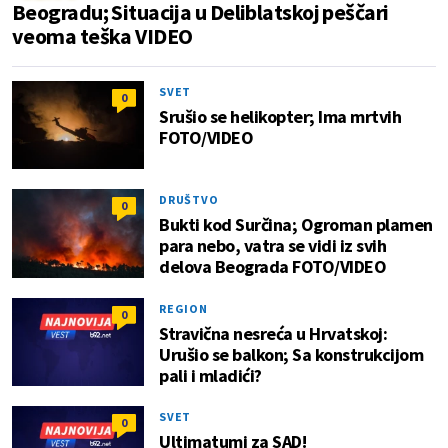
Beogradu; Situacija u Deliblatskoj peščari
veoma teška VIDEO
SVET
0
Srušio se helikopter; Ima mrtvih
FOTO/VIDEO
DRUŠTVO
0
Bukti kod Surčina; Ogroman plamen
para nebo, vatra se vidi iz svih
delova Beograda FOTO/VIDEO
REGION
0
Stravična nesreća u Hrvatskoj:
Urušio se balkon; Sa konstrukcijom
pali i mladići?
SVET
0
Ultimatumi za SAD!