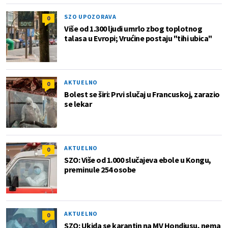
SZO UPOZORAVA
0
Više od 1.300 ljudi umrlo zbog toplotnog
talasa u Evropi; Vrućine postaju "tihi ubica"
AKTUELNO
0
Bolest se širi: Prvi slučaj u Francuskoj, zarazio
se lekar
AKTUELNO
0
SZO: Više od 1.000 slučajeva ebole u Kongu,
preminule 254 osobe
AKTUELNO
0
SZO: Ukida se karantin na MV Hondiusu, nema