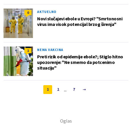
AKTUELNO
0
Novi slučajevi ebole u Evropi? "Smrtonosni
virus ima visok potencijal brzog širenja"
NEMA VAKCINA
1
Preti rizik od epidemije ebole?; Stiglo hitno
upozorenje: "Ne smemo da potcenimo
situaciju"
...
1
2
7