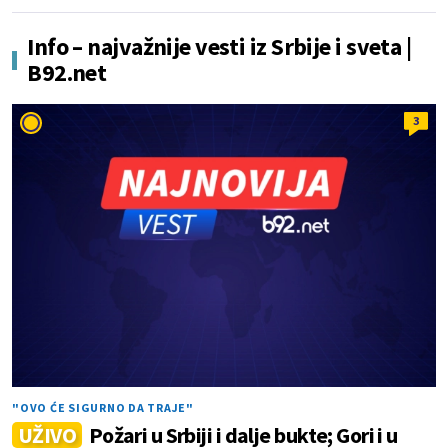
Info – najvažnije vesti iz Srbije i sveta |
B92.net
3
"OVO ĆE SIGURNO DA TRAJE"
UŽIVO
Požari u Srbiji i dalje bukte; Gori i u