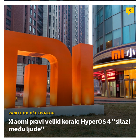
0
RANIJE OD OČEKIVANOG
Xiaomi pravi veliki korak: HyperOS 4 "silazi
među ljude"