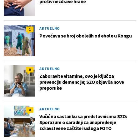
protiv nezdrave hrane
AKTUELNO
1
Povećava se broj obolelih od ebole u Kongu
AKTUELNO
0
Zaboravite vitamine, ovo je ključ za
prevenciju demencije; SZO objavila nove
preporuke
AKTUELNO
4
Vučić na sastanku sa predstavnicima SZO:
Sporazum o saradnji za unapređenje
zdravstvene zaštite i usluga FOTO