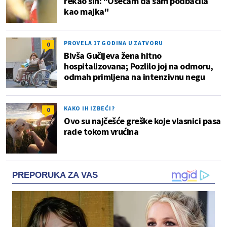
rekao sin: "Osećam da sam podbacila
kao majka"
PROVELA 17 GODINA U ZATVORU
0
Bivša Gučijeva žena hitno
hospitalizovana; Pozlilo joj na odmoru,
odmah primljena na intenzivnu negu
KAKO IH IZBEĆI?
0
Ovo su najčešće greške koje vlasnici pasa
rade tokom vrućina
PREPORUKA ZA VAS