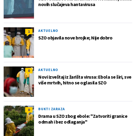
novih slučajeva hantavirusa
AKTUELNO
1
SZO objavila nove brojke; Nije dobro
AKTUELNO
0
Novi izveštaj iz žarišta virusa: Ebola se širi, sve
više mrtvih, hitno se oglasila SZO
BUKTI ZARAZA
0
Drama u SZO zbog ebole: "Zatvoriti granice
odmah i bez odlaganja"