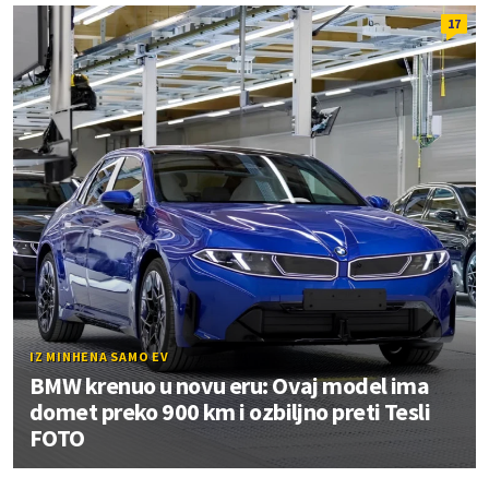
17
IZ MINHENA SAMO EV
BMW krenuo u novu eru: Ovaj model ima
domet preko 900 km i ozbiljno preti Tesli
FOTO