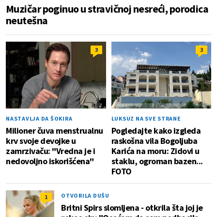
Muzičar poginuo u stravičnoj nesreći, porodica
neutešna
3
3
NASTAVLJA DA ŠOKIRA
LUKSUZ NA SVE STRANE
Milioner čuva menstrualnu
Pogledajte kako izgleda
krv svoje devojke u
raskošna vila Bogoljuba
zamrzivaču: "Vredna je i
Karića na moru: Zidovi u
nedovoljno iskorišćena"
staklu, ogroman bazen...
FOTO
OTVORILA DUŠU
1
Britni Spirs slomljena - otkrila šta joj je