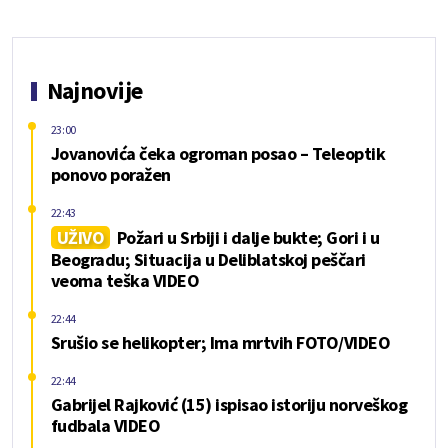
Najnovije
23:00
Jovanovića čeka ogroman posao – Teleoptik
ponovo poražen
22:43
UŽIVO
Požari u Srbiji i dalje bukte; Gori i u
Beogradu; Situacija u Deliblatskoj peščari
veoma teška VIDEO
22:44
Srušio se helikopter; Ima mrtvih FOTO/VIDEO
22:44
Gabrijel Rajković (15) ispisao istoriju norveškog
fudbala VIDEO