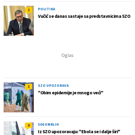
POLITIKA
2
Vučić se danas sastaje sa predstavnicima SZO
SZO UPOZORAVA
1
"Obim epidemije je mnogo veći"
506 UMRLIH
0
Iz SZO upozoravaju: "Ebola se i dalje širi"