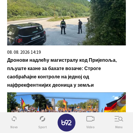
08. 08. 2026 14:19
Дронови надлећу магистралу код Пријепоља,
пљуште казне за бахате возаче: Строге
саобраћајне контроле на једној од
најфрекфентнијих деоница у земљи
✕
Novo
Sport
Video
Menu