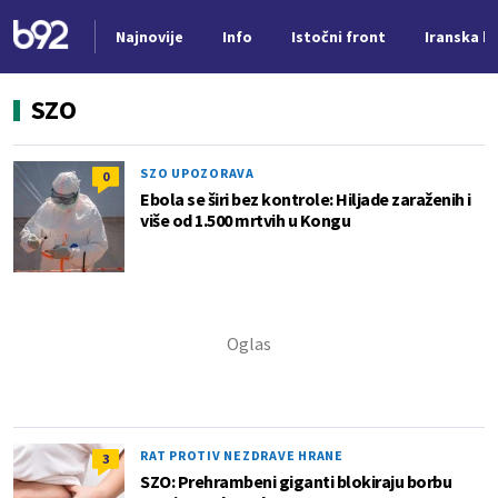
Najnovije
Info
Istočni front
Iranska kr
Nova vest
SZO
SZO UPOZORAVA
0
Ebola se širi bez kontrole: Hiljade zaraženih i
više od 1.500 mrtvih u Kongu
RAT PROTIV NEZDRAVE HRANE
3
SZO: Prehrambeni giganti blokiraju borbu