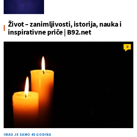
Život – zanimljivosti, istorija, nauka i
inspirativne priče | B92.net
0
IMAO JE SAMO 45 GODINA