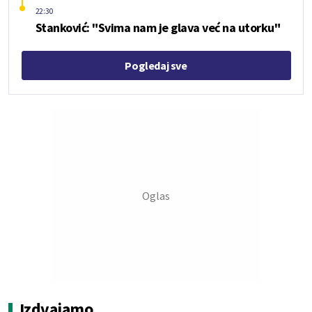
22:30
Stanković: "Svima nam je glava već na utorku"
Pogledaj sve
Izdvajamo