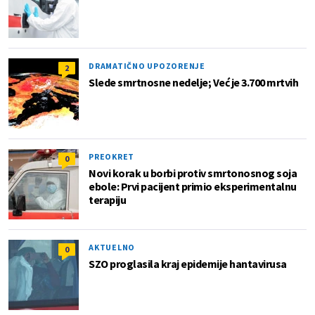
DRAMATIČNO UPOZORENJE
2
Slede smrtnosne nedelje; Već je 3.700 mrtvih
PREOKRET
0
Novi korak u borbi protiv smrtonosnog soja
ebole: Prvi pacijent primio eksperimentalnu
terapiju
AKTUELNO
0
SZO proglasila kraj epidemije hantavirusa