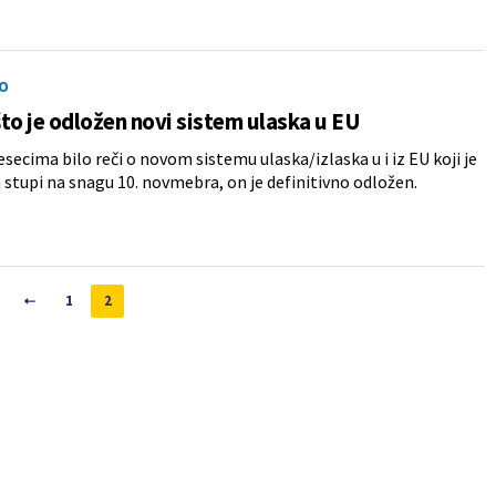
O
to je odložen novi sistem ulaska u EU
esecima bilo reči o novom sistemu ulaska/izlaska u i iz EU koji je
 stupi na snagu 10. novmebra, on je definitivno odložen.
1
2