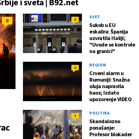
Srbije i sveta | B92.net
SVET
0
0
Sukob u EU
eskalira: Španija
uzvratila Italiji;
"Uvode se kontrole
na granici"
REGION
0
Crveni alarm u
Rumuniji: Snažna
oluja napravila
haos; Izdato
upozorenje VIDEO
POLITIKA
1
Skandalozno
rac
ponašanje:
Profesor blokader