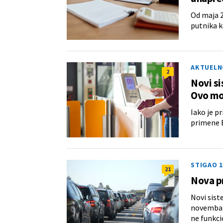
Od maja 2
putnika k
AKTUELN
2
Novi si
Ovo mo
Iako je p
primene E
STIGAO 
21
Nova pr
Novi siste
novembar, 
ne funkci