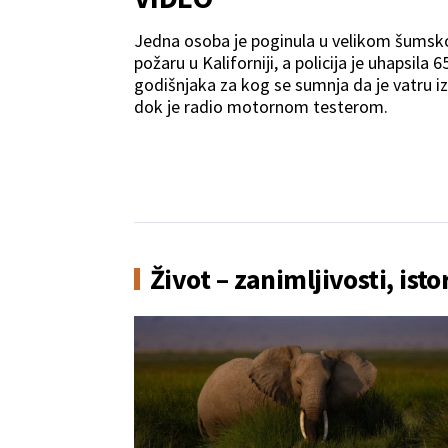
Jedna osoba je poginula u velikom šums
požaru u Kaliforniji, a policija je uhapsila 6
godišnjaka za kog se sumnja da je vatru i
dok je radio motornom testerom.
Život – zanimljivosti, isto