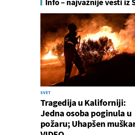
Info – najvažnije vesti iz 
SVET
Tragedija u Kaliforniji:
Jedna osoba poginula u
požaru; Uhapšen muška
VIDEO