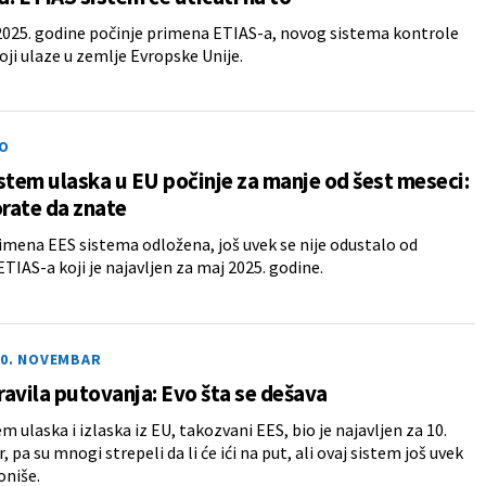
025. godine počinje primena ETIAS-a, novog sistema kontrole
oji ulaze u zemlje Evropske Unije.
O
stem ulaska u EU počinje za manje od šest meseci:
rate da znate
rimena EES sistema odložena, još uvek se nije odustalo od
TIAS-a koji je najavljen za maj 2025. godine.
10. NOVEMBAR
avila putovanja: Evo šta se dešava
m ulaska i izlaska iz EU, takozvani EES, bio je najavljen za 10.
pa su mnogi strepeli da li će ići na put, ali ovaj sistem još uvek
oniše.