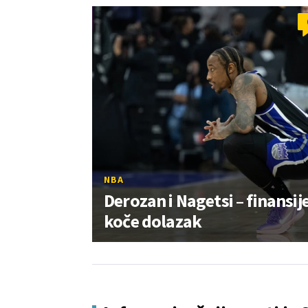
NBA
Derozan i Nagetsi – finansij
koče dolazak