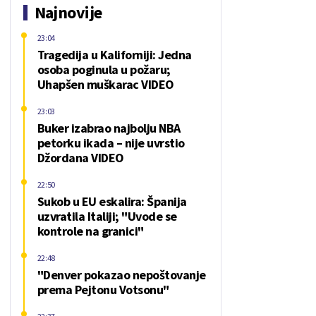
Najnovije
23:04
Tragedija u Kaliforniji: Jedna
osoba poginula u požaru;
Uhapšen muškarac VIDEO
23:03
Buker izabrao najbolju NBA
petorku ikada – nije uvrstio
Džordana VIDEO
22:50
Sukob u EU eskalira: Španija
uzvratila Italiji; "Uvode se
kontrole na granici"
22:48
"Denver pokazao nepoštovanje
prema Pejtonu Votsonu"