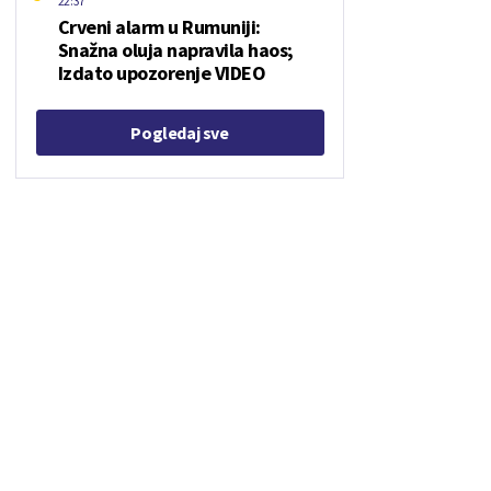
22:37
Crveni alarm u Rumuniji:
Snažna oluja napravila haos;
Izdato upozorenje VIDEO
Pogledaj sve