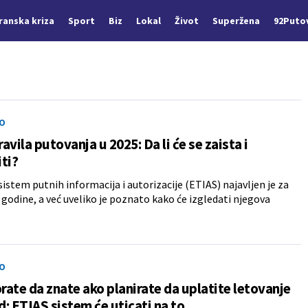
Iranska kriza
Sport
Biz
Lokal
Život
Superžena
92Puto
O
avila putovanja u 2025: Da li će se zaista i
ti?
sistem putnih informacija i autorizacije (ETIAS) najavljen je za
 godine, a već uveliko je poznato kako će izgledati njegova
O
ate da znate ako planirate da uplatite letovanje
: ETIAS sistem će uticati na to