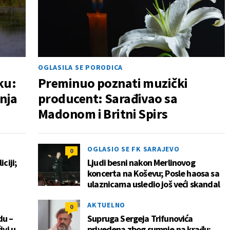
OGLASILA SE PORODICA
ku:
Preminuo poznati muzički
nja
producent: Sarađivao sa
Madonom i Britni Spirs
OGLASIO SE FK SARAJEVO
0
ciji;
Ljudi besni nakon Merlinovog
koncerta na Koševu; Posle haosa sa
ulaznicama usledio još veći skandal
AKTUELNO
0
du –
Supruga Sergeja Trifunovića
ivi u
privedena zbog sumnje na krađu;