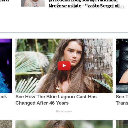
Mreže se usijale – "zašto Sergej nije
priveden?"
ock
See How The Blue Lagoon Cast Has
See T
Changed After 46 Years
Trans
Brainberries