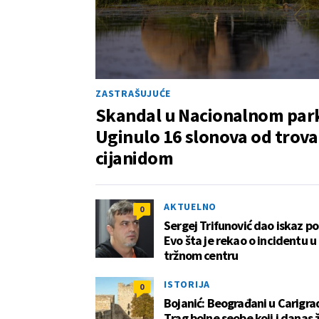
ZASTRAŠUJUĆE
Skandal u Nacionalnom par
Uginulo 16 slonova od trova
cijanidom
AKTUELNO
0
Sergej Trifunović dao iskaz poli
Evo šta je rekao o incidentu u
tržnom centru
ISTORIJA
0
Bojanić: Beograđani u Carigra
Тrag bolne seobe koji i danas ž