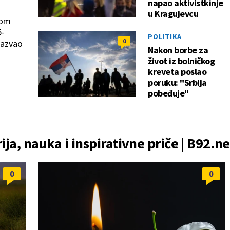
napao aktivistkinje
u Kragujevcu
kom
5-
POLITIKA
0
zazvao
Nakon borbe za
život iz bolničkog
kreveta poslao
poruku: "Srbija
pobeđuje"
rija, nauka i inspirativne priče | B92.ne
0
0