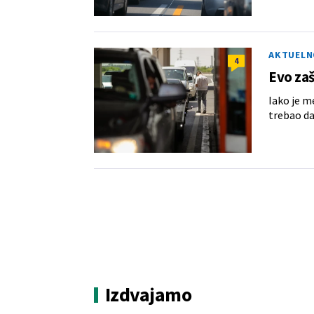
AKTUELN
4
Evo zaš
Iako je m
trebao da
Izdvajamo