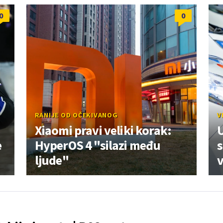
0
0
RANIJE OD OČEKIVANOG
V
Xiaomi pravi veliki korak:
U
e
HyperOS 4 "silazi među
s
ljude"
v