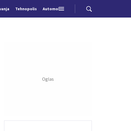
vanja
Tehnopolis
Automobili