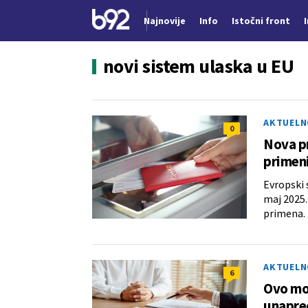
Najnovije
Info
Istočni front
Nova vest
novi sistem ulaska u EU
AKTUELN
0
Nova pr
primeni
Evropski 
maj 2025.
primena.
AKTUELN
6
Ovo mor
unapred