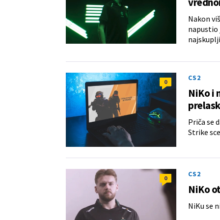
vrednom
Nakon viš
napustio 
najskuplj
CS2
0
NiKo i
prelask
Priča se d
Strike sc
CS2
0
NiKo ot
NiKu se n