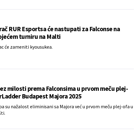
grač RUR Esportsa će nastupati za Falconse na
jećem turniru na Malti
c će zameniti kyousukea.
bez milosti prema Falconsima u prvom meču plej-
arLadder Budapest Majora 2025
ipa su nažalost eliminisani sa Majora već u prvom meču plej-ofa u
ti.