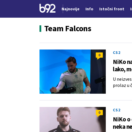
Najnovije
Info
Istočni front
Nova vest
Team Falcons
CS2
0
NiKo na
lako, 
U neizves
prolaz u 
CS2
0
NiKo o 
neka ne