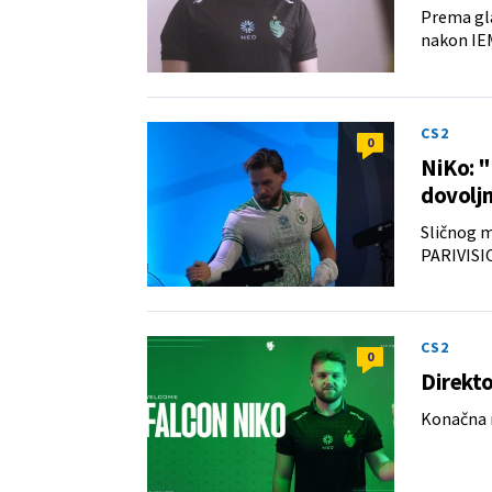
Prema gla
nakon IEM
CS2
0
NiKo: "
dovolj
Sličnog m
PARIVISIO
CS2
0
Direkto
Konačna m