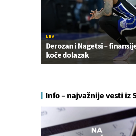
NBA
Derozan i Nagetsi – finansij
koče dolazak
Info – najvažnije vesti iz 