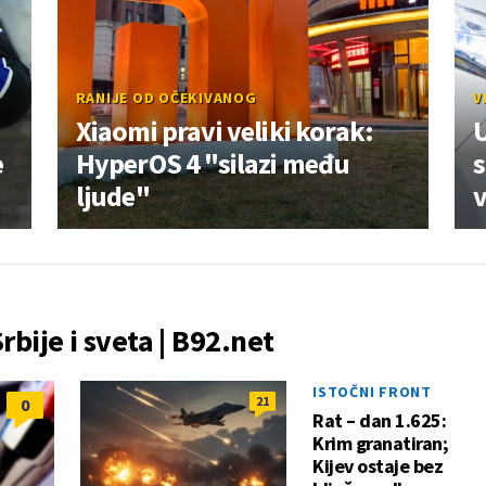
RANIJE OD OČEKIVANOG
V
Xiaomi pravi veliki korak:
U
e
HyperOS 4 "silazi među
s
ljude"
v
Srbije i sveta | B92.net
ISTOČNI FRONT
21
0
Rat – dan 1.625:
Krim granatiran;
Kijev ostaje bez