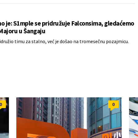
o je: S1mple se pridružuje Falconsima, gledaćemo
 Majoru u Šangaju
ridružio timu za stalno, već je došao na tromesečnu pozajmicu.
0
0