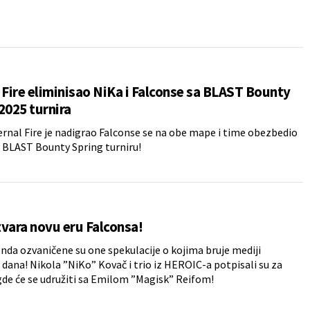
 Fire eliminisao NiKa i Falconse sa BLAST Bounty
2025 turnira
ernal Fire je nadigrao Falconse se na obe mape i time obezbedio
 BLAST Bounty Spring turniru!
vara novu eru Falconsa!
nda ozvaničene su one spekulacije o kojima bruje mediji
 dana! Nikola ”NiKo” Kovač i trio iz HEROIC-a potpisali su za
gde će se udružiti sa Emilom ”Magisk” Reifom!