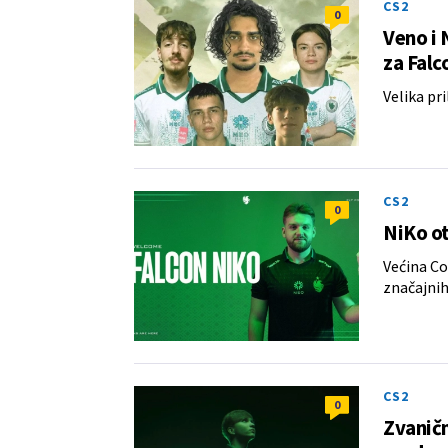
CS2
0
Veno i 
za Fal
Velika pri
CS2
0
NiKo ot
Većina Co
značajnih
CS2
0
Zvaničn