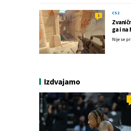
CS2
1
Zvaničn
ga i na
Nije se p
Izdvajamo