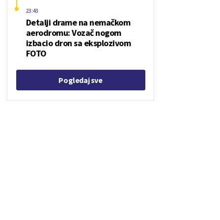
23:43
Detalji drame na nemačkom
aerodromu: Vozač nogom
izbacio dron sa eksplozivom
FOTO
Pogledaj sve