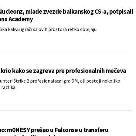
Nucleonz, mlade zvezde balkanskog CS-a, potpisali
cons Academy
lika kakvu igrači sa ovih prostora retko dobijaju.
krio kako se zagreva pre profesionalnih mečeva
unter-Strike 2 profesionalaca igra DM, ali postoji nekoliko
 razlika.
o: m0NESY prešao u Falconse u transferu