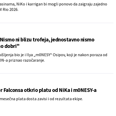
sinama, NiKo i karrigan bi mogli ponovo da zaigraju zajedno
 Rio 2026.
Nismo ni blizu trofeja, jednostavno nismo
no dobri"
išljenja bio je i Ilya „m0NESY“ Osipov, koji je nakon poraza od
N-a priznao razočaranje.
r Falconsa otkrio platu od NiKa i m0NESY-a
esečna plata dosta zavisi i od rezultata ekipe.