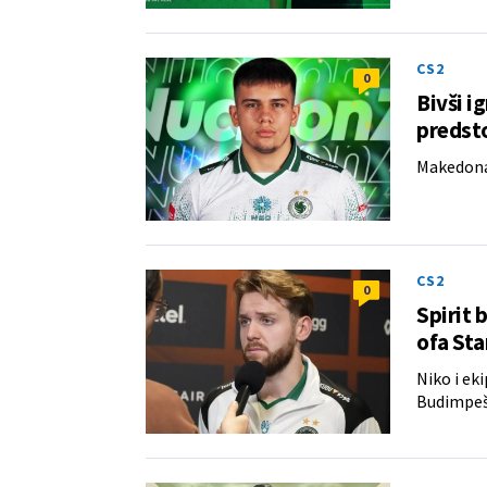
CS2
0
Bivši i
predsto
Makedona
CS2
0
Spirit 
ofa St
Niko i ek
Budimpeš