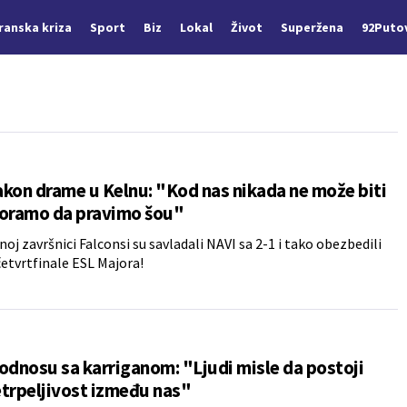
Iranska kriza
Sport
Biz
Lokal
Život
Superžena
92Puto
kon drame u Kelnu: "Kod nas nikada ne može biti
moramo da pravimo šou"
noj završnici Falconsi su savladali NAVI sa 2-1 i tako obezbedili
četvrtfinale ESL Majora!
odnosu sa karriganom: "Ljudi misle da postoji
trpeljivost između nas"