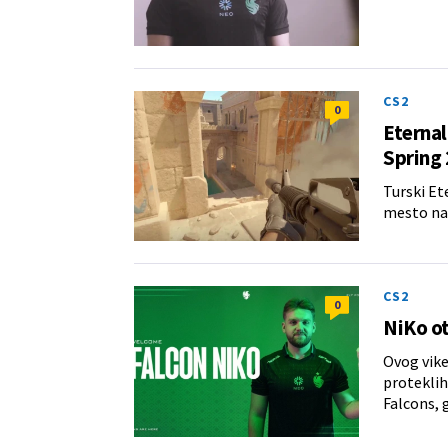
CS2
0
Eternal
Spring 
Turski Et
mesto na
CS2
0
NiKo ot
Ovog vike
proteklih
Falcons, 