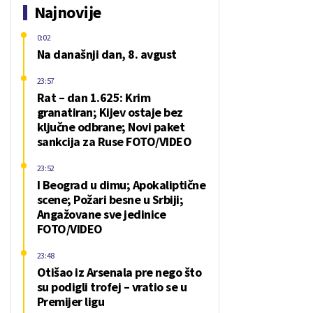
Najnovije
0:02
Na današnji dan, 8. avgust
23:57
Rat – dan 1.625: Krim
granatiran; Kijev ostaje bez
ključne odbrane; Novi paket
sankcija za Ruse FOTO/VIDEO
23:52
I Beograd u dimu; Apokaliptične
scene; Požari besne u Srbiji;
Angažovane sve jedinice
FOTO/VIDEO
23:48
Otišao iz Arsenala pre nego što
su podigli trofej – vratio se u
Premijer ligu