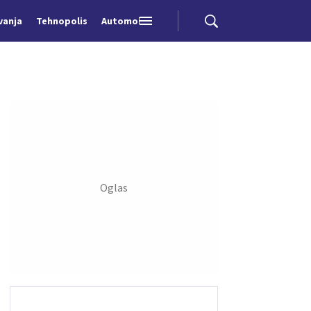
vanja
Tehnopolis
Automobili