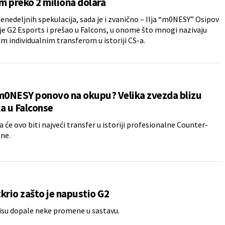
 preko 2 miliona dolara
enedeljnih spekulacija, sada je i zvanično – Ilja “m0NESY” Osipov
je G2 Esports i prešao u Falcons, u onome što mnogi nazivaju
im individualnim transferom u istoriji CS-a.
 m0NESY ponovo na okupu? Velika zvezda blizu
a u Falconse
a će ovo biti najveći transfer u istoriji profesionalne Counter-
ene.
krio zašto je napustio G2
isu dopale neke promene u sastavu.