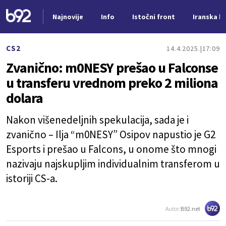
Najnovije
Info
Istočni front
Iranska kr
Nova vest
CS2
14.4.2025.
17:09
Zvanično: m0NESY prešao u Falconse
u transferu vrednom preko 2 miliona
dolara
Nakon višenedeljnih spekulacija, sada je i
zvanično – Ilja “m0NESY” Osipov napustio je G2
Esports i prešao u Falcons, u onome što mnogi
nazivaju najskupljim individualnim transferom u
istoriji CS-a.
Autor:
B92.net