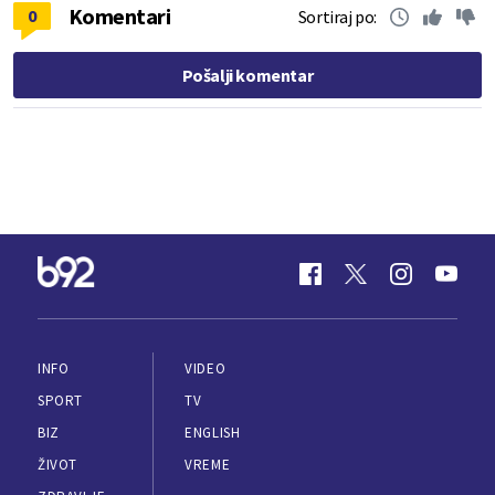
Komentari
0
Sortiraj po:
Pošalji komentar
INFO
VIDEO
SPORT
TV
BIZ
ENGLISH
ŽIVOT
VREME