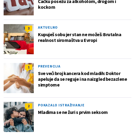
Čačku posežu za alkoholom, drogom i
kockom
AKTUELNO
3
Kupuješ sobu jer stan ne možeš: Brutalna
realnost siromaštva u Evropi
PREVENCIJA
1
Sve veći broj kancera kod mladih: Doktor
apeluje da se reguje i na naizgled bezazlene
simptome
POKAZALO ISTRAŽIVANJE
2
Mladima se ne žuri s prvim seksom