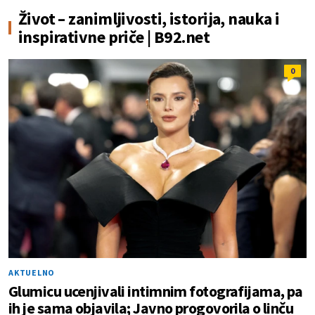
Život – zanimljivosti, istorija, nauka i
inspirativne priče | B92.net
0
AKTUELNO
Glumicu ucenjivali intimnim fotografijama, pa
ih je sama objavila; Javno progovorila o linču