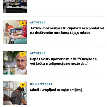
AKTUELNO
0
Jezivo upozorenje stručnjaka: Kako predatori
na društvenim mrežama ciljaju mlade
AKTUELNO
3
Papa Lav XIV upozorio mlade: "Čuvajte se,
veštačka inteligencija ne može da..."
NOVI IZVEŠTAJ
0
Mladi Evropljani su najusamljeniji