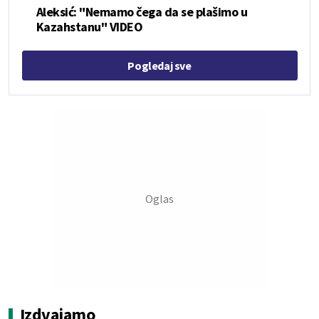
Aleksić: "Nemamo čega da se plašimo u
Kazahstanu" VIDEO
Pogledaj sve
Izdvajamo