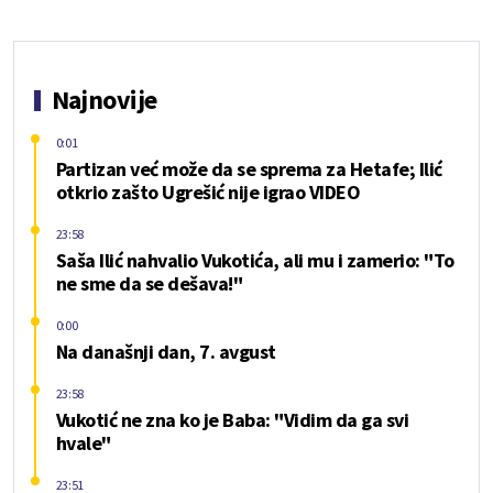
Najnovije
0:01
Partizan već može da se sprema za Hetafe; Ilić
otkrio zašto Ugrešić nije igrao VIDEO
23:58
Saša Ilić nahvalio Vukotića, ali mu i zamerio: "To
ne sme da se dešava!"
0:00
Na današnji dan, 7. avgust
23:58
Vukotić ne zna ko je Baba: "Vidim da ga svi
hvale"
23:51