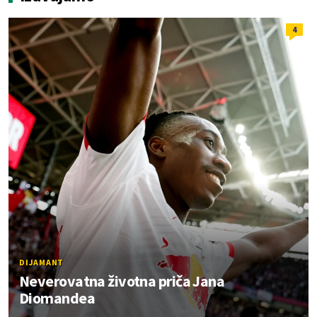
4
DIJAMANT
Neverovatna životna priča Jana
Diomandea