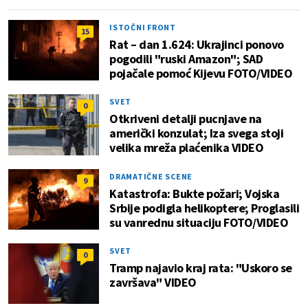
ISTOČNI FRONT
15
Rat – dan 1.624: Ukrajinci ponovo
pogodili "ruski Amazon"; SAD
pojačale pomoć Kijevu FOTO/VIDEO
SVET
0
Otkriveni detalji pucnjave na
američki konzulat; Iza svega stoji
velika mreža plaćenika VIDEO
DRAMATIČNE SCENE
9
Katastrofa: Bukte požari; Vojska
Srbije podigla helikoptere; Proglasili
su vanrednu situaciju FOTO/VIDEO
SVET
0
Tramp najavio kraj rata: "Uskoro se
završava" VIDEO