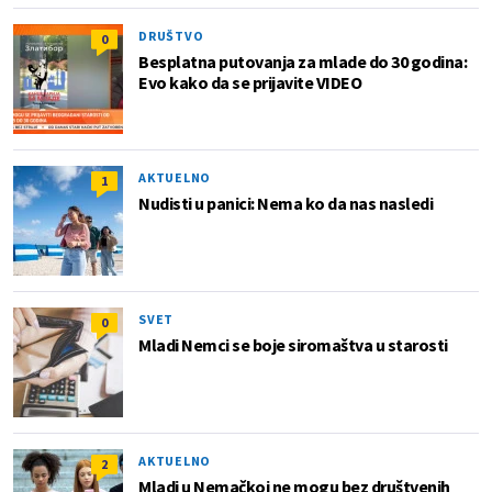
DRUŠTVO
0
Besplatna putovanja za mlade do 30 godina:
Evo kako da se prijavite VIDEO
AKTUELNO
1
Nudisti u panici: Nema ko da nas nasledi
SVET
0
Mladi Nemci se boje siromaštva u starosti
AKTUELNO
2
Mladi u Nemačkoj ne mogu bez društvenih