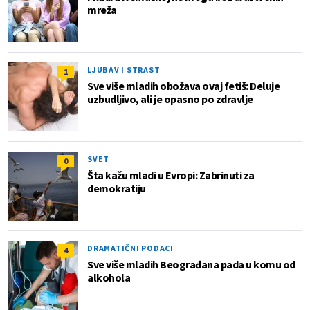
mreža
LJUBAV I STRAST
1
Sve više mladih obožava ovaj fetiš: Deluje
uzbudljivo, ali je opasno po zdravlje
SVET
0
Šta kažu mladi u Evropi: Zabrinuti za
demokratiju
DRAMATIČNI PODACI
4
Sve više mladih Beograđana pada u komu od
alkohola