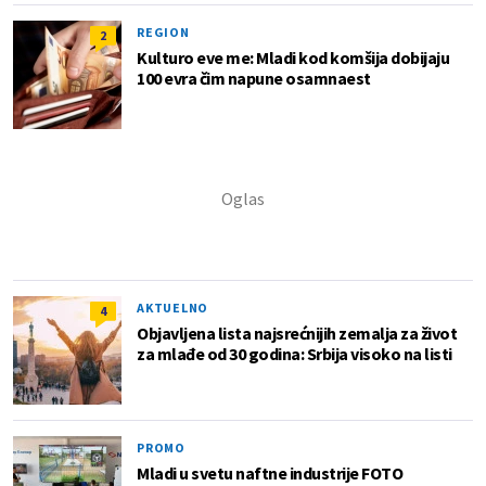
REGION
2
Kulturo eve me: Mladi kod komšija dobijaju
100 evra čim napune osamnaest
AKTUELNO
4
Objavljena lista najsrećnijih zemalja za život
za mlađe od 30 godina: Srbija visoko na listi
PROMO
Mladi u svetu naftne industrije FOTO