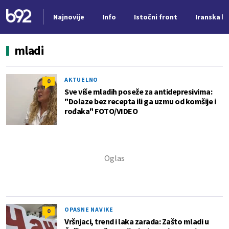
Najnovije
Info
Istočni front
Iranska kr
Nova vest
mladi
AKTUELNO
0
Sve više mladih poseže za antidepresivima:
"Dolaze bez recepta ili ga uzmu od komšije i
rođaka" FOTO/VIDEO
OPASNE NAVIKE
0
Vršnjaci, trend i laka zarada: Zašto mladi u