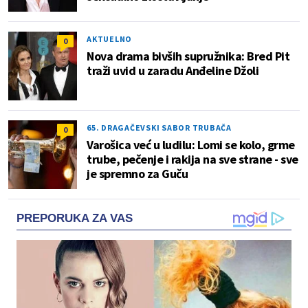
AKTUELNO
0
Nova drama bivših supružnika: Bred Pit
traži uvid u zaradu Anđeline Džoli
65. DRAGAČEVSKI SABOR TRUBAČA
0
Varošica već u ludilu: Lomi se kolo, grme
trube, pečenje i rakija na sve strane - sve
je spremno za Guču
PREPORUKA ZA VAS