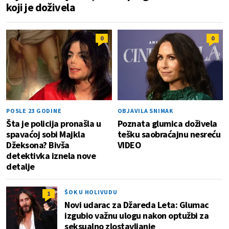
koji je doživela
0
0
POSLE 23 GODINE
OBJAVILA SNIMAK
Šta je policija pronašla u
Poznata glumica doživela
spavaćoj sobi Majkla
tešku saobraćajnu nesreću
Džeksona? Bivša
VIDEO
detektivka iznela nove
detalje
ŠOK U HOLIVUDU
1
Novi udarac za Džareda Leta: Glumac
izgubio važnu ulogu nakon optužbi za
seksualno zlostavljanje