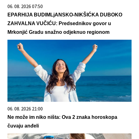
06. 08. 2026 07:50
EPARHIJA BUDIMLjANSKO-NIKŠIĆKA DUBOKO
ZAHVALNA VUČIĆU: Predsednikov govor u
Mrkonjić Gradu snažno odjeknuo regionom
06. 08. 2026 21:00
Ne može im niko ništa: Ova 2 znaka horoskopa
čuvaju anđeli