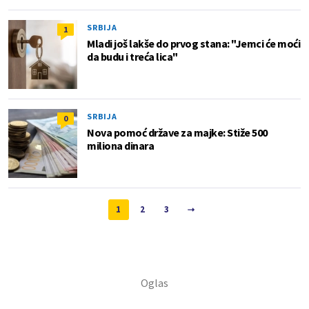
SRBIJA
1
Mladi još lakše do prvog stana: "Jemci će moći
da budu i treća lica"
SRBIJA
0
Nova pomoć države za majke: Stiže 500
miliona dinara
1
2
3