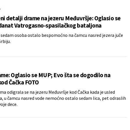
O
ni detalji drame na jezeru Međuvršje: Oglasio se
anat Vatrogasno-spasilačkog bataljona
e sedam osoba ostalo bespomoćno na čamcu nasred jezera juče
Srbiju.
ame: Oglasio se MUP; Evo šta se dogodilo na
 kod Čačka FOTO
ma odigrala se na jezeru Međuvršje kod Čačka kada je usled
, u čamcu nasred vode nemoćno ostalo sedam lica, pet odraslih
voje dece.