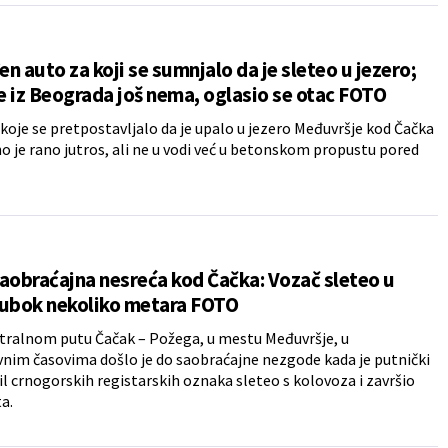
n auto za koji se sumnjalo da je sleteo u jezero;
 iz Beograda još nema, oglasio se otac FOTO
 koje se pretpostavljalo da je upalo u jezero Međuvršje kod Čačka
 je rano jutros, ali ne u vodi već u betonskom propustu pored
aobraćajna nesreća kod Čačka: Vozač sleteo u
dubok nekoliko metara FOTO
tralnom putu Čačak – Požega, u mestu Međuvršje, u
im časovima došlo je do saobraćajne nezgode kada je putnički
 crnogorskih registarskih oznaka sleteo s kolovoza i završio
a.