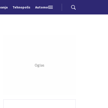
vanja
Tehnopolis
Automobili