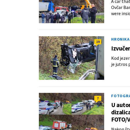
A car tha
Ovčar Ban
were insi
HRONIKA
19
Izvučen
Kod jezer
je jutros
FOTOGRAF
7
U autom
dizalic
FOTO/
Nakon što