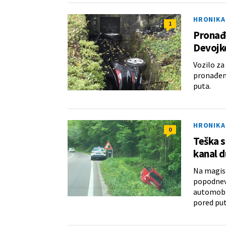
HRONIKA
1
Pronađe
Devojke
Vozilo za
pronađeno
puta.
HRONIKA
0
Teška s
kanal 
Na magis
popodnevn
automobil
pored put