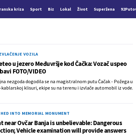
Iranska kriza
Sport
Biz
Lokal
Život
Superžena
92Puto
ZVLAČENJE VOZILA
eteo u jezero Međuvršje kod Čačka: Vozač uspeo
izbavi FOTO/VIDEO
jna nezgoda dogodila se na magistralnom putu Čačak - Požega u
kablarskoj klisuri, ekipe su na terenu i izvlače automobil iz vode.
SHED INTO MEMORIAL MONUMENT
t near Ovčar Banja is unbelievable: Dangerous
ction; Vehicle examination will provide answers