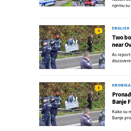
njemu su 
ENGLISH
0
Two bod
near O
As report
discovere
HRONIKA
8
Pronađe
Banje 
Kako su m
Banje pro