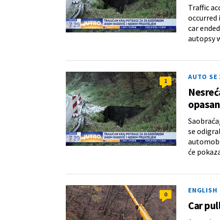
Traffic a
occurred 
car ended
autopsy w
AUTO SE
1
Nesreća
opasan
Saobraćaj
se odigra
automobil
će pokaza
ENGLISH
0
Car pul