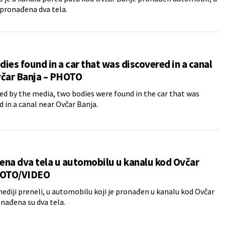
pronađena dva tela.
ies found in a car that was discovered in a canal
včar Banja – PHOTO
ed by the media, two bodies were found in the car that was
d in a canal near Ovčar Banja.
na dva tela u automobilu u kanalu kod Ovčar
FOTO/VIDEO
ediji preneli, u automobilu koji je pronađen u kanalu kod Ovčar
nađena su dva tela.