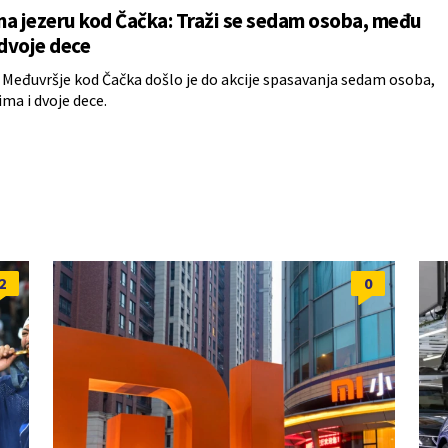
a jezeru kod Čačka: Traži se sedam osoba, među
 dvoje dece
 Međuvršje kod Čačka došlo je do akcije spasavanja sedam osoba,
ma i dvoje dece.
2
0