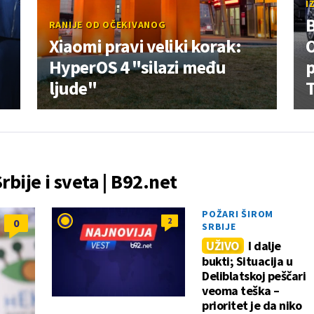
I
RANIJE OD OČEKIVANOG
Xiaomi pravi veliki korak:
HyperOS 4 "silazi među
p
ljude"
T
Srbije i sveta | B92.net
POŽARI ŠIROM
2
0
SRBIJE
UŽIVO
I dalje
bukti; Situacija u
Deliblatskoj peščari
veoma teška –
prioritet je da niko