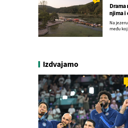
Drama n
njima i
Na jezeru
među koji
Izdvajamo