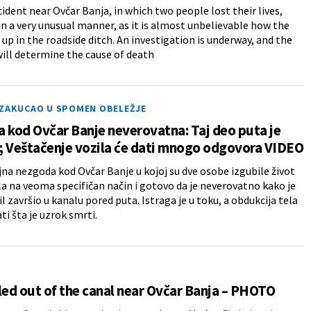
ccident near Ovčar Banja, in which two people lost their lives,
in a very unusual manner, as it is almost unbelievable how the
 up in the roadside ditch. An investigation is underway, and the
ill determine the cause of death
 ZAKUCAO U SPOMEN OBELEŽJE
 kod Ovčar Banje neverovatna: Taj deo puta je
; Veštačenje vozila će dati mnogo odgovora VIDEO
na nezgoda kod Ovčar Banje u kojoj su dve osobe izgubile život
la na veoma specifičan način i gotovo da je neverovatno kako je
 završio u kanalu pored puta. Istraga je u toku, a obdukcija tela
ti šta je uzrok smrti.
led out of the canal near Ovčar Banja – PHOTO