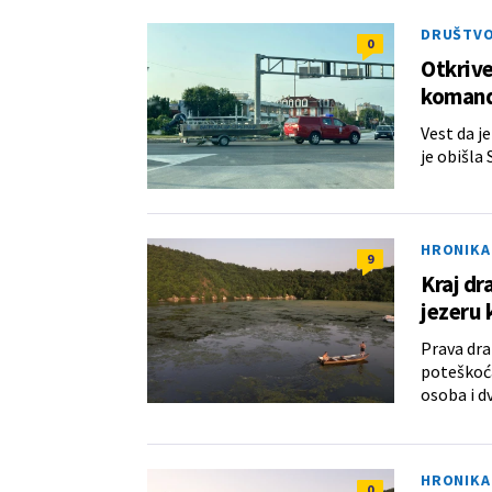
DRUŠTV
0
Otkrive
komand
Vest da j
je obišla 
HRONIKA
9
Kraj dr
jezeru
Prava dra
poteškoća
osoba i d
HRONIKA
0