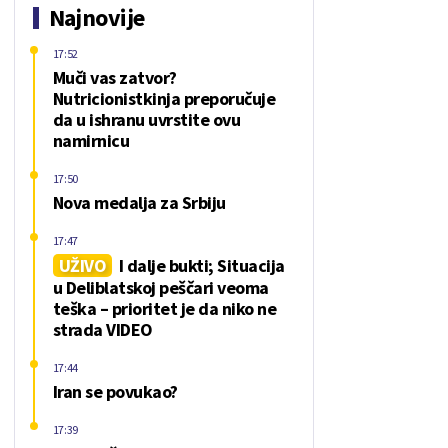
Najnovije
17:52
Muči vas zatvor?
Nutricionistkinja preporučuje
da u ishranu uvrstite ovu
namirnicu
17:50
Nova medalja za Srbiju
17:47
UŽIVO
I dalje bukti; Situacija
u Deliblatskoj peščari veoma
teška – prioritet je da niko ne
strada VIDEO
17:44
Iran se povukao?
17:39