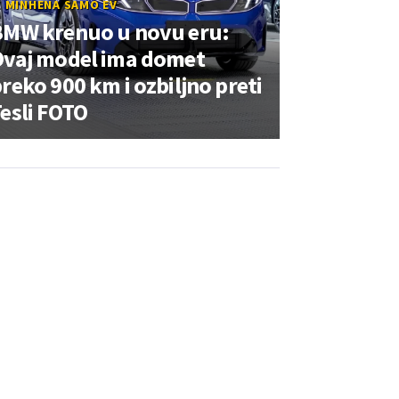
Z MINHENA SAMO EV
BMW krenuo u novu eru:
Ovaj model ima domet
reko 900 km i ozbiljno preti
esli FOTO