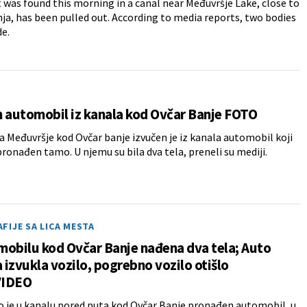
t was found this morning in a canal near Međuvršje Lake, close to
ja, has been pulled out. According to media reports, two bodies
de.
 automobil iz kanala kod Ovčar Banje FOTO
a Međuvršje kod Ovčar banje izvučen je iz kanala automobil koji
 pronađen tamo. U njemu su bila dva tela, preneli su mediji.
IJE SA LICA MESTA
obilu kod Ovčar Banje nađena dva tela; Auto
a izvukla vozilo, pogrebno vozilo otišlo
VIDEO
 je u kanalu pored puta kod Ovčar Banje pronađen automobil, u