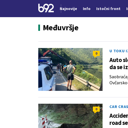
Najnovije
Info
Istočni front
Nova vest
Međuvršje
U TOKU I
0
Auto sl
da se 
Saobraća
Ovčarsko-
CAR CRA
0
Acciden
road se