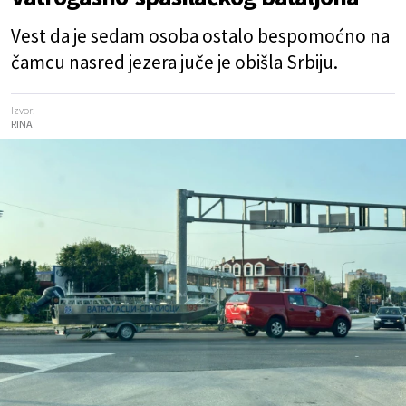
Vest da je sedam osoba ostalo bespomoćno na
čamcu nasred jezera juče je obišla Srbiju.
Izvor:
RINA