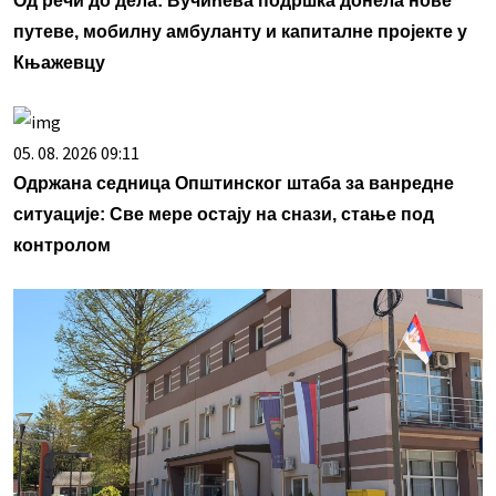
Од речи до дела: Вучићева подршка донела нове
путеве, мобилну амбуланту и капиталне пројекте у
Књажевцу
05. 08. 2026 09:11
Одржана седница Општинског штаба за ванредне
ситуације: Све мере остају на снази, стање под
контролом