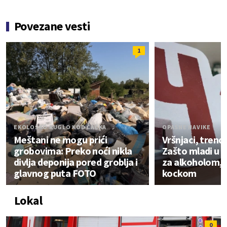
Povezane vesti
1
EKOLOŠKO RUGLO KOD ČAČKA
OPASNE NAVIKE
Meštani ne mogu prići
Vršnjaci, trend 
grobovima: Preko noći nikla
Zašto mladi u 
divlja deponija pored groblja i
za alkoholom, 
glavnog puta FOTO
kockom
Lokal
0