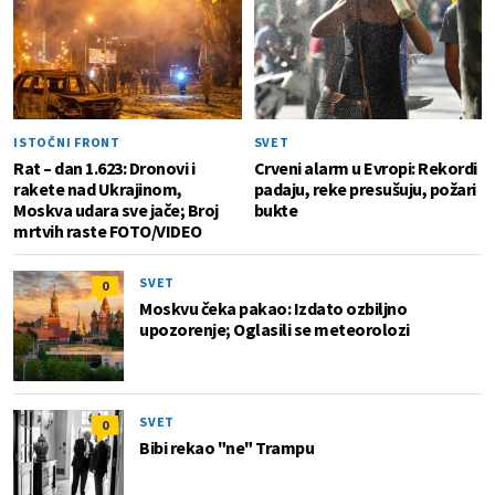
ISTOČNI FRONT
SVET
Rat – dan 1.623: Dronovi i
Crveni alarm u Evropi: Rekordi
rakete nad Ukrajinom,
padaju, reke presušuju, požari
Moskva udara sve jače; Broj
bukte
mrtvih raste FOTO/VIDEO
SVET
0
Moskvu čeka pakao: Izdato ozbiljno
upozorenje; Oglasili se meteorolozi
SVET
0
Bibi rekao "ne" Trampu