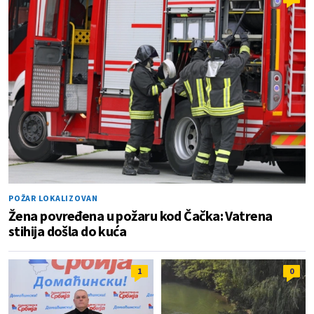
POŽAR LOKALIZOVAN
Žena povređena u požaru kod Čačka: Vatrena
stihija došla do kuća
1
0