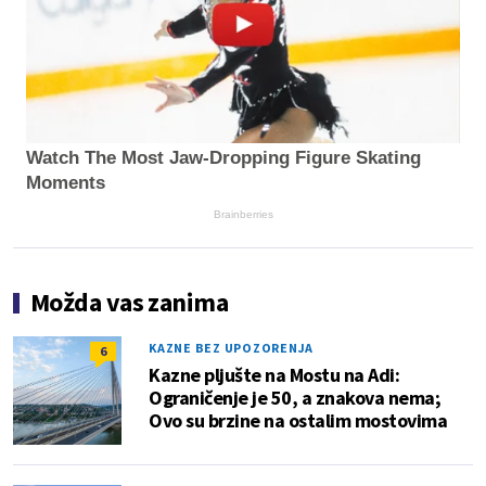
Watch The Most Jaw‑Dropping Figure Skating
Moments
Brainberries
Možda vas zanima
KAZNE BEZ UPOZORENJA
6
Kazne pljušte na Mostu na Adi:
Ograničenje je 50, a znakova nema;
Ovo su brzine na ostalim mostovima