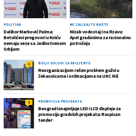
POLITIKA
NE ZALIVAJTE BAŠTE
Dalibor Marković Palma:
Nizak vodostaj i na Rzavu:
Betulićevi pregovori u Kniću
Apel građanima za racionalnu
nemaju veze sa Jedinstvenom
potrošnju
Srbijom
BOLJI USLOVI ZA PACIJENTE
0
Reorganizacijom rešen problem gužvi u
čekaonicama i ordinacijama na UKC Niš
PROMOCIJA PROJEKATA
0
Beograd iznajmljuje LED i LCD displeje za
promociju gradskih projekata: Raspisan
tender