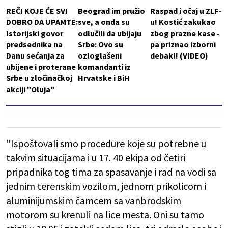
REČI KOJE ĆE SVI
Beograd im pružio
Raspad i očaj u ZLF-
DOBRO DA UPAMTE:
sve, a onda su
u! Kostić zakukao
Istorijski govor
odlučili da ubijaju
zbog prazne kase -
predsednika na
Srbe: Ovo su
pa priznao izborni
Danu sećanja za
ozloglašeni
debakl! (VIDEO)
ubijene i proterane
komandanti iz
Srbe u zločinačkoj
Hrvatske i BiH
akciji "Oluja"
"Ispoštovali smo procedure koje su potrebne u
takvim situacijama i u 17. 40 ekipa od četiri
pripadnika tog tima za spasavanje i rad na vodi sa
jednim terenskim vozilom, jednom prikolicom i
aluminijumskim čamcem sa vanbrodskim
motorom su krenuli na lice mesta. Oni su tamo