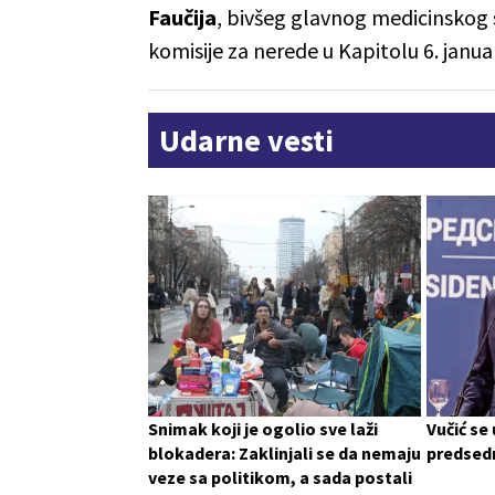
Faučija
, bivšeg glavnog medicinskog 
komisije za nerede u Kapitolu 6. janua
Udarne vesti
Snimak koji je ogolio sve laži
Vučić se
blokadera: Zaklinjali se da nemaju
predsedn
veze sa politikom, a sada postali