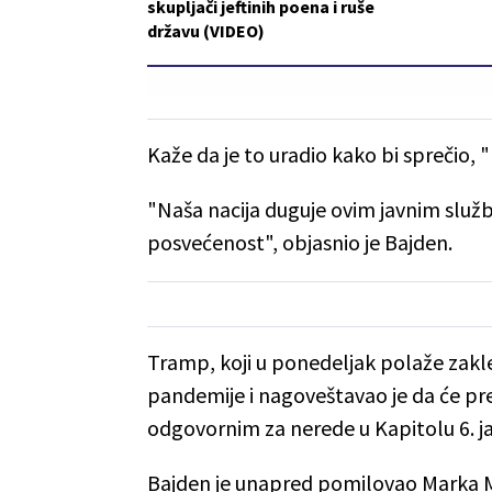
skupljači jeftinih poena i ruše
državu (VIDEO)
Kaže da je to uradio kako bi sprečio, 
"Naša nacija duguje ovim javnim slu
posvećenost", objasnio je Bajden.
Tramp, koji u ponedeljak polaže zakl
pandemije i nagoveštavao je da će pre
odgovornim za nerede u Kapitolu 6. j
Bajden je unapred pomilovao Marka M