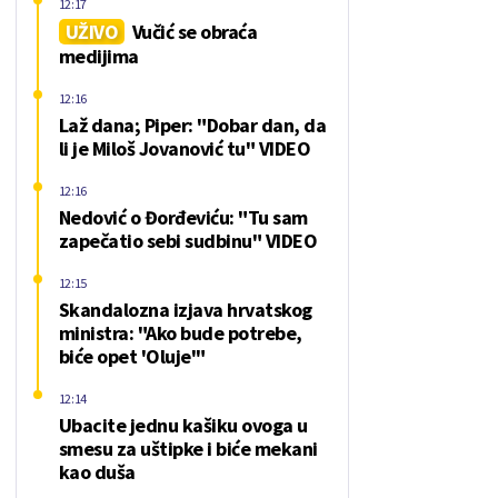
12:17
UŽIVO
Vučić se obraća
medijima
12:16
Laž dana; Piper: "Dobar dan, da
li je Miloš Jovanović tu" VIDEO
12:16
Nedović o Đorđeviću: "Tu sam
zapečatio sebi sudbinu" VIDEO
12:15
Skandalozna izjava hrvatskog
ministra: "Ako bude potrebe,
biće opet 'Oluje'"
12:14
Ubacite jednu kašiku ovoga u
smesu za uštipke i biće mekani
kao duša