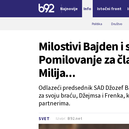
Najnovije
Info
Istočni front
Nova vest
Politika
Društvo
Milostivi Bajden i
Pomilovanje za čl
Milija...
Odlazeći predsednik SAD Džozef B
za svoju braću, Džejmsa i Frenka, k
partnerima.
Izvor:
B92.net
SVET