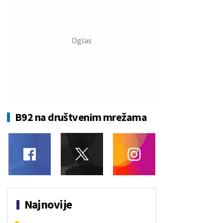
B92 na društvenim mrežama
Najnovije