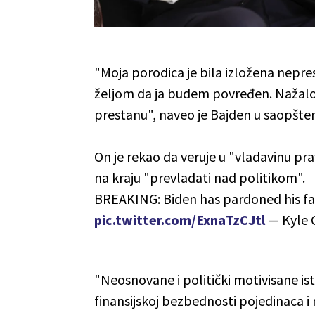
"Moja porodica je bila izložena nepr
željom da ja budem povređen. Nažalos
prestanu", naveo je Bajden u saopšten
On je rekao da veruje u "vladavinu prav
na kraju "prevladati nad politikom".
BREAKING: Biden has pardoned his f
pic.twitter.com/ExnaTzCJtl
— Kyle 
"Neosnovane i politički motivisane is
finansijskoj bezbednosti pojedinaca i n