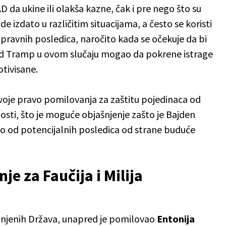
 da ukine ili olakša kazne, čak i pre nego što su
izdato u različitim situacijama, a često se koristi
 pravnih posledica, naročito kada se očekuje da bi
ald Tramp u ovom slučaju mogao da pokrene istrage
otivisane.
voje pravo pomilovanja za zaštitu pojedinaca od
sti, što je moguće objašnjenje zašto je Bajden
tio od potencijalnih posledica od strane buduće
e za Faučija i Milija
injenih Država, unapred je pomilovao
Entonija