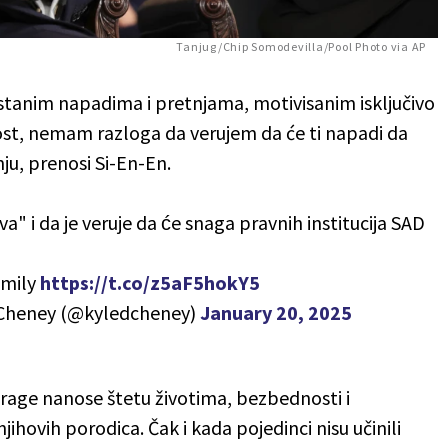
Tanjug/Chip Somodevilla/Pool Photo via AP
estanim napadima i pretnjama, motivisanim isključivo
t, nemam razloga da verujem da će ti napadi da
ju, prenosi Si-En-En.
a" i da je veruje da će snaga pravnih institucija SAD
amily
https://t.co/z5aF5hokY5
Cheney (@kyledcheney)
January 20, 2025
trage nanose štetu životima, bezbednosti i
jihovih porodica. Čak i kada pojedinci nisu učinili