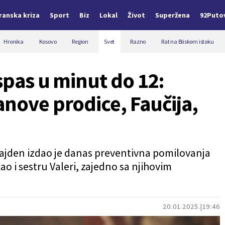
Iranska kriza
Sport
Biz
Lokal
Život
Superžena
92Puto
Hronika
Kosovo
Region
Svet
Razno
Rat na Bliskom istoku
 spas u minut do 12:
anove prodice, Faučija,
ajden izdao je danas preventivna pomilovanja
ao i sestru Valeri, zajedno sa njihovim
20.01.2025.
19:46