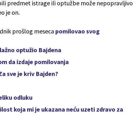
bili predmet istrage ili optužbe može nepopravljivo
eo je on.
sednik prošlog meseca
pomilovao svog
e lažno optužio Bajdena
dom da izdaje pomilovanja
 sve je kriv Bajden?
eliku odluku
lost koja mi je ukazana neću uzeti zdravo za