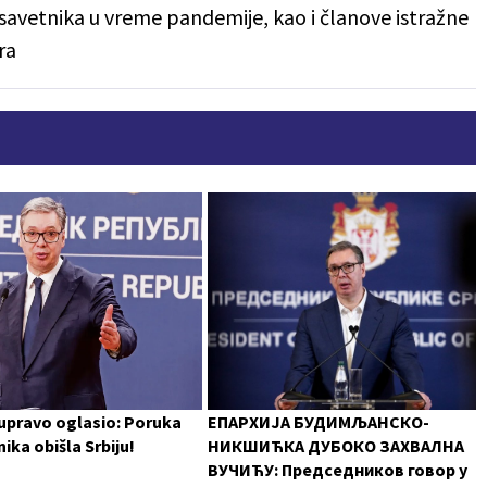
savetnika u vreme pandemije, kao i članove istražne
ra
 upravo oglasio: Poruka
ЕПАРХИЈА БУДИМЉАНСКО-
ika obišla Srbiju!
НИКШИЋКА ДУБОКО ЗАХВАЛНА
ВУЧИЋУ: Председников говор у