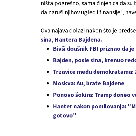
ništa pogrešno, sama činjenica da su 
da naruši njihov ugled i finansije", nav
Ova najava dolazi nakon što je pred
sina, Hantera Bajdena.
Bivši doušnik FBI priznao da j
Bajden, posle sina, krenuo re
Trzavice među demokratama: Za
Moskva: Au, brate Bajdene
Ponovo šokira: Tramp doneo v
Hanter nakon pomilovanja: "Mi
gotovo"