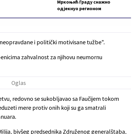
Мркоњић Граду снажно
одјекнуо регионом
"neopravdane i politički motivisane tužbe".
žbenicima zahvalnost za njihovu neumornu
etvu, redovno se sukobljavao sa Faučijem tokom
duzeti mere protiv onih koji su ga smatrali
anuara.
ilija, bivšeg predsednika Združenog generalštaba,