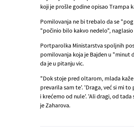
koji je prošle godine opisao Trampa ka
Pomilovanja ne bi trebalo da se "pog
"počinio bilo kakvo nedelo", naglasio 
Portparolka Ministarstva spoljnih pos
pomilovanja koja je Bajden u "minut do
da je u pitanju vic.
"Dok stoje pred oltarom, mlada kaže 
prevarila sam te'. 'Draga, već si mi to 
i krećemo od nule'. 'Ali dragi, od tad
je Zaharova.