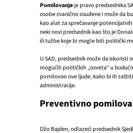
Pomilovanje
je pravo predsednika SAD
osobe zvanično osuđene i može da bude 
kao alat za sprečavanje potencijalnih
neki novi predsednik kao što je Don
ili tužbe koje bi mogle biti politički m
U SAD, predsednik može da iskoristi s
mogućih političkih „osveta“ u budućno
pomilovao ove ljude, kako bi ih zašti
administracije.
Preventivno pomilovanj
Džo Bajden, odlazeći predsednik Sjed