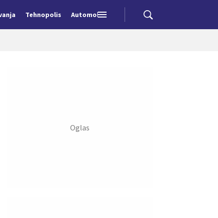
vanja
Tehnopolis
Automobili