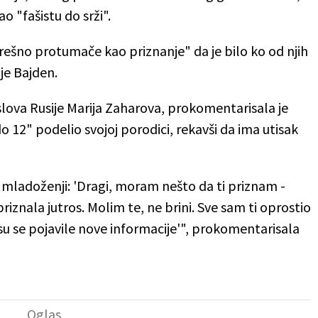
o "fašistu do srži".
rešno protumače kao priznanje" da je bilo ko od njih
je Bajden.
lova Rusije Marija Zaharova, prokomentarisala je
 12" podelio svojoj porodici, rekavši da ima utisak
mladoženji: 'Dragi, moram nešto da ti priznam -
priznala jutros. Molim te, ne brini. Sve sam ti oprostio
a su se pojavile nove informacije'", prokomentarisala