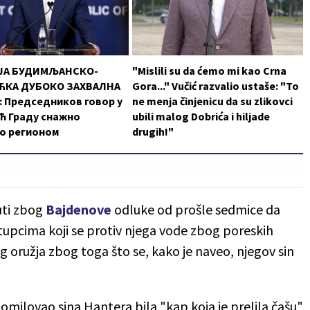
ЈА БУДИМЉАНСКО-
"Mislili su da ćemo mi kao Crna
КА ДУБОКО ЗАХВАЛНА
Gora..." Vučić razvalio ustaše: "To
 Председников говор у
ne menja činjenicu da su zlikovci
ћ Граду снажно
ubili malog Dobrića i hiljade
о регионом
drugih!"
juti zbog
Bajdenove
odluke od prošle sedmice da
upcima koji se protiv njega vode zbog poreskih
g oružja zbog toga što se, kako je naveo, njegov sin
 pomilovao sina Hantera bila "kap koja je prelila čašu"