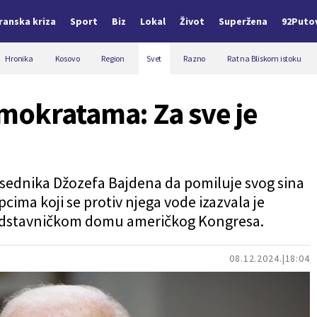
Iranska kriza
Sport
Biz
Lokal
Život
Superžena
92Puto
Hronika
Kosovo
Region
Svet
Razno
Rat na Bliskom istoku
mokratama: Za sve je
ednika Džozefa Bajdena da pomiluje svog sina
ima koji se protiv njega vode izazvala je
dstavničkom domu američkog Kongresa.
08.12.2024.
18:04