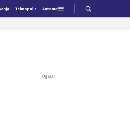
vanja
Tehnopolis
Automobili