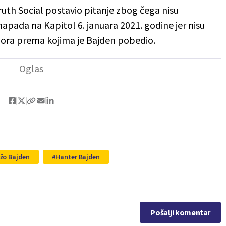
ruth Social postavio pitanje zbog čega nisu
napada na Kapitol 6. januara 2021. godine jer nisu
zbora prema kojima je Bajden pobedio.
žo Bajden
Hanter Bajden
Pošalji komentar