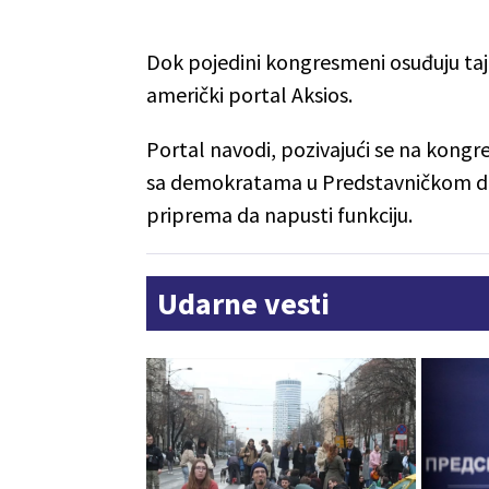
Dok pojedini kongresmeni osuđuju taj p
američki portal Aksios.
Portal navodi, pozivajući se na kong
sa demokratama u Predstavničkom d
priprema da napusti funkciju.
Udarne vesti