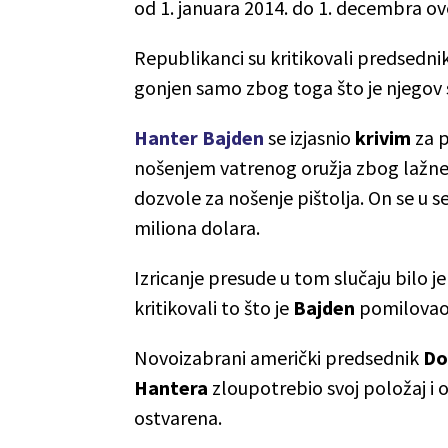
od 1. januara 2014. do 1. decembra ov
Republikanci su kritikovali predsedni
gonjen samo zbog toga što je njegov s
Hanter Bajden
se izjasnio
krivim
za p
nošenjem vatrenog oružja zbog lažne i
dozvole za nošenje pištolja. On se u 
miliona dolara.
Izricanje presude u tom slučaju bilo 
kritikovali to što je
Bajden
pomilovao 
Novoizabrani američki predsednik
Do
Hantera
zloupotrebio svoj položaj i o
ostvarena.