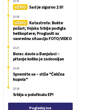
22:31
UŽIVO
Sad je sigurno 2:0!
22:28
UŽIVO
Katastrofa: Bukte
požari; Vojska Srbije podigla
helikoptere; Proglasili su
vanrednu situaciju FOTO/VIDEO
22:27
Borac slavio u Banjaluci –
pitanje koliko je zadovoljan
22:26
Spremite se – stiže "Čelična
kupola"
22:19
Srbija u polufinalu EP!
Pogledaj sve