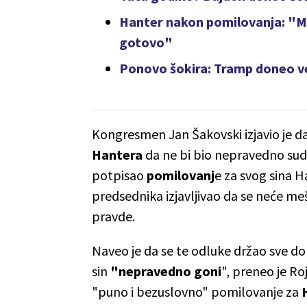
Hanter nakon pomilovanja: "Mi
gotovo"
Ponovo šokira: Tramp doneo v
Kongresmen Jan Šakovski izjavio je da
Hantera
da ne bi bio nepravedno suds
potpisao
pomilovanj
e za svog sina H
predsednika izjavljivao da se neće meš
pravde.
Naveo je da se te odluke držao sve do 
sin
"nepravedno goni
", preneo je Ro
"puno i bezuslovno" pomilovanje za