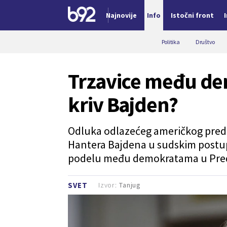
Najnovije
Info
Istočni front
Nova vest
Politika
Društvo
Trzavice među de
kriv Bajden?
Odluka odlazećeg američkog preds
Hantera Bajdena u sudskim postupc
podelu među demokratama u Pre
Izvor:
Tanjug
SVET