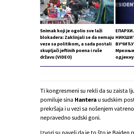
Snimak koji je ogolio sve laži
ЕПАРХИ
blokadera: Zaklinjali se da nemaju
НИКШИЋ
veze sa politikom, a sada postali
ВУЧИЋУ:
skupljači jeftinih poena i ruše
Мркоњи
državu (VIDEO)
одјекну
Ti kongresmeni su rekli da su zaista l
pomiluje sina
Hantera
u sudskim post
prekršaja i u vezi sa nošenjem vatreno
nepravedno sudski goni.
Izvori su naveli da je to što je Bajden