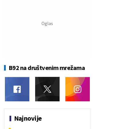
B92 na društvenim mrežama
Najnovije