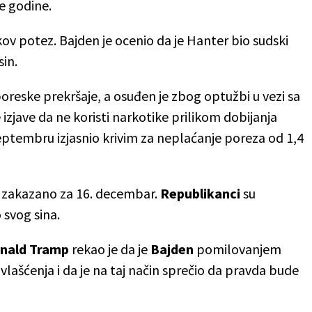
e godine.
kov potez. Bajden je ocenio da je Hanter bio sudski
in.
oreske prekršaje, a osuđen je zbog optužbi u vezi sa
zjave da ne koristi narkotike prilikom dobijanja
septembru izjasnio krivim za neplaćanje poreza od 1,4
je zakazano za 16. decembar.
Republikanci
su
svog sina.
nald Tramp
rekao je da je
Bajden
pomilovanjem
vlašćenja i da je na taj način sprečio da pravda bude