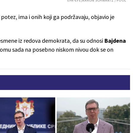
EPA-EFE/AARON SCHWARTZ / POOL
otez, ima i onih koji ga podržavaju, objavio je
resmene iz redova demokrata, da su odnosi
Bajdena
omu sada na posebno niskom nivou dok se on