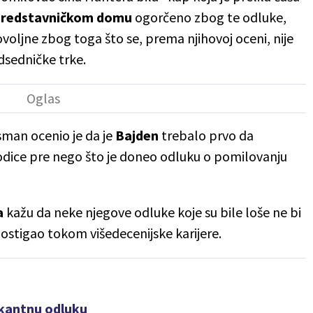
redstavničkom domu
ogorčeno zbog te odluke,
voljne zbog toga što se, prema njihovoj oceni, nije
dsedničke trke.
an ocenio je da je
Bajden
trebalo prvo da
odice pre nego što je doneo odluku o pomilovanju
a
kažu da neke njegove odluke koje su bile loše ne bi
postigao tokom višedecenijske karijere.
kantnu odluku