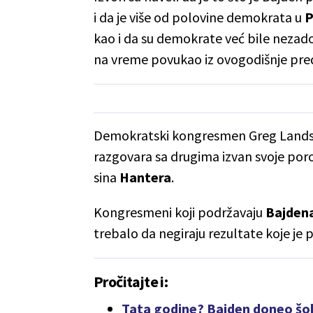
i da je više od polovine demokrata u
P
kao i da su demokrate već bile nezado
na vreme povukao iz ovogodišnje pre
Demokratski kongresmen Greg Landsm
razgovara sa drugima izvan svoje por
sina
Hantera
.
Kongresmeni koji podržavaju
Bajden
trebalo da negiraju rezultate koje je 
Pročitajte i:
Tata godine? Bajden doneo šo