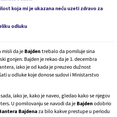
lost koja mi je ukazana neću uzeti zdravo za
eliku odluku
 misli da je
Bajden
trebalo da pomiluje sina
ki gonjen. Bajden je rekao da je 1. decembra
antera, iako je od kada je preuzeo dužnost
ati u odluke koje donose sudovi i Ministarstvo
sada, iako je, kako je naveo, gledao kako se njegov
jters. U pomilovanju se navodi da je
Bajden
odobrio
Hantera
Bajdena
za bilo kakve prestupe u periodu