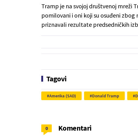
Tramp je na svojoj društvenoj mreži T
pomilovani i oni koji su osuđeni zbog 
priznavali rezultate predsedničkih i
Tagovi
Amerika (SAD)
Donald Tramp
D
Komentari
0