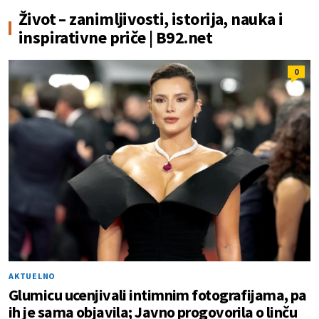
Život – zanimljivosti, istorija, nauka i
inspirativne priče | B92.net
0
AKTUELNO
Glumicu ucenjivali intimnim fotografijama, pa
ih je sama objavila; Javno progovorila o linču