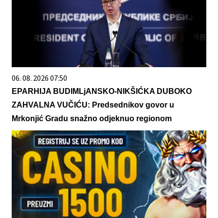
06. 08. 2026 07:50
EPARHIJA BUDIMLjANSKO-NIKŠIĆKA DUBOKO
ZAHVALNA VUČIĆU: Predsednikov govor u
Mrkonjić Gradu snažno odjeknuo regionom