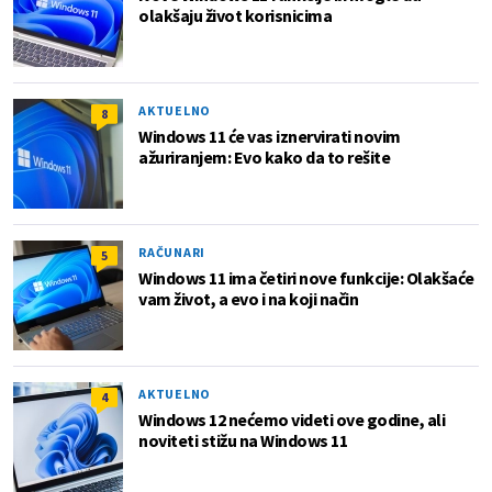
olakšaju život korisnicima
AKTUELNO
8
Windows 11 će vas iznervirati novim
ažuriranjem: Evo kako da to rešite
RAČUNARI
5
Windows 11 ima četiri nove funkcije: Olakšaće
vam život, a evo i na koji način
AKTUELNO
4
Windows 12 nećemo videti ove godine, ali
noviteti stižu na Windows 11