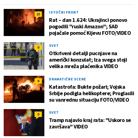
ISTOČNI FRONT
15
Rat – dan 1.624: Ukrajinci ponovo
pogodili "ruski Amazon"; SAD
pojačale pomoć Kijevu FOTO/VIDEO
SVET
0
Otkriveni detalji pucnjave na
američki konzulat; Iza svega stoji
velika mreža plaćenika VIDEO
DRAMATIČNE SCENE
9
Katastrofa: Bukte požari; Vojska
Srbije podigla helikoptere; Proglasili
su vanrednu situaciju FOTO/VIDEO
SVET
0
Tramp najavio kraj rata: "Uskoro se
završava" VIDEO