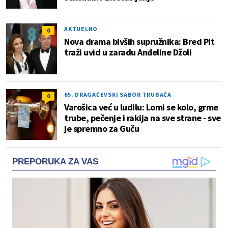
AKTUELNO
0
Nova drama bivših supružnika: Bred Pit
traži uvid u zaradu Anđeline Džoli
65. DRAGAČEVSKI SABOR TRUBAČA
0
Varošica već u ludilu: Lomi se kolo, grme
trube, pečenje i rakija na sve strane - sve
je spremno za Guču
PREPORUKA ZA VAS