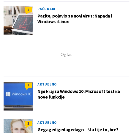
RAČUNARI
2
Pazite, pojavio se novi virus: Napada i
Windows i Linux
AKTUELNO
7
Nije kraj za Windows 10: Microsoft testira
nove funkcije
AKTUELNO
3
Gegagedigedagedago – šta ti je to, bre?