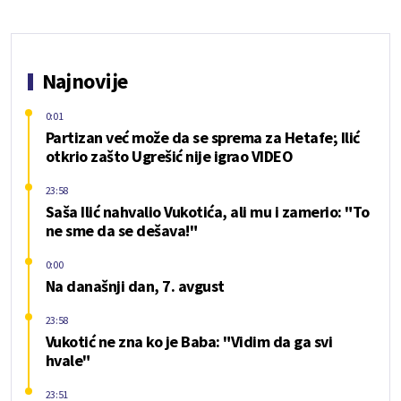
Najnovije
0:01
Partizan već može da se sprema za Hetafe; Ilić
otkrio zašto Ugrešić nije igrao VIDEO
23:58
Saša Ilić nahvalio Vukotića, ali mu i zamerio: "To
ne sme da se dešava!"
0:00
Na današnji dan, 7. avgust
23:58
Vukotić ne zna ko je Baba: "Vidim da ga svi
hvale"
23:51