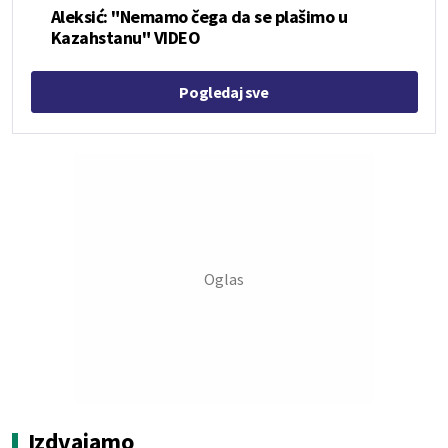
Aleksić: "Nemamo čega da se plašimo u
Kazahstanu" VIDEO
Pogledaj sve
Izdvajamo