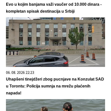
Evo u kojim banjama važi vaučer od 10.000 dinara -
kompletan spisak destinacija u Srbiji
06. 08. 2026 22:23
Uhapšeni tinejdžeri zbog pucnjave na Konzulat SAD
u Torontu: Policija sumnja na mrežu plaćenih
napada!