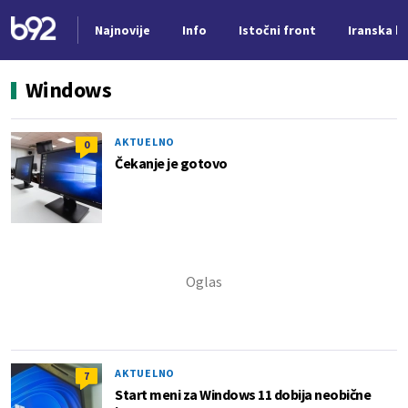
Najnovije
Info
Istočni front
Iranska kr
Nova vest
Windows
AKTUELNO
0
Čekanje je gotovo
AKTUELNO
7
Start meni za Windows 11 dobija neobične