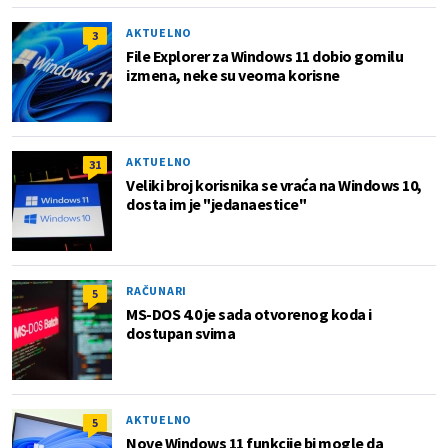
AKTUELNO
3
File Explorer za Windows 11 dobio gomilu
izmena, neke su veoma korisne
AKTUELNO
31
Veliki broj korisnika se vraća na Windows 10,
dosta im je "jedanaestice"
RAČUNARI
5
MS-DOS 4.0 je sada otvorenog koda i
dostupan svima
AKTUELNO
5
Nove Windows 11 funkcije bi mogle da