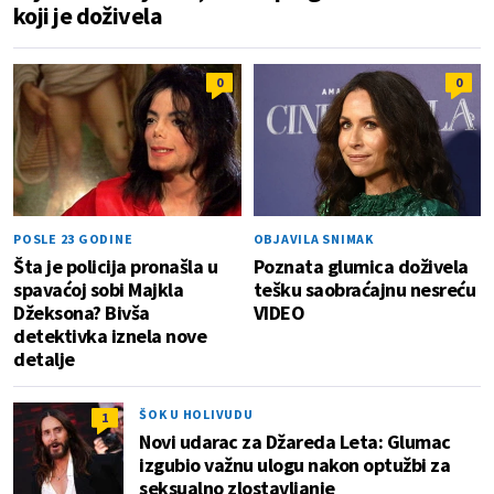
koji je doživela
0
0
POSLE 23 GODINE
OBJAVILA SNIMAK
Šta je policija pronašla u
Poznata glumica doživela
spavaćoj sobi Majkla
tešku saobraćajnu nesreću
Džeksona? Bivša
VIDEO
detektivka iznela nove
detalje
ŠOK U HOLIVUDU
1
Novi udarac za Džareda Leta: Glumac
izgubio važnu ulogu nakon optužbi za
seksualno zlostavljanje