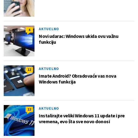
AKTUELNO
4
Novi udarac: Windows ukida ovu važnu
funkciju
AKTUELNO
12
Imate Android? Obradovaće vas nova
Windows funkcija
AKTUELNO
12
Instalirajte veliki Windows 11 update i pre
vremena, evo šta sve novo donosi