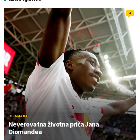
4
DIJAMANT
Neverovatna životna priča Jana
Diomandea