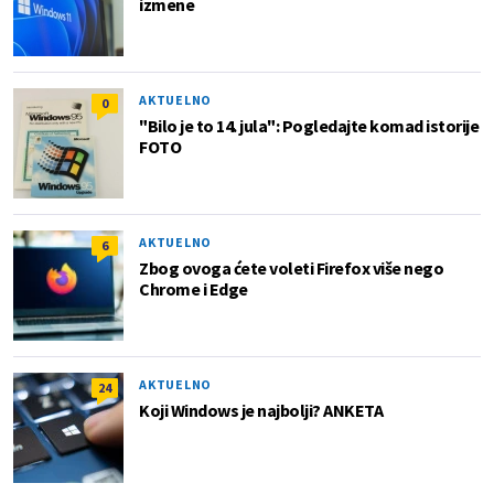
izmene
AKTUELNO
0
"Bilo je to 14. jula": Pogledajte komad istorije
FOTO
AKTUELNO
6
Zbog ovoga ćete voleti Firefox više nego
Chrome i Edge
AKTUELNO
24
Koji Windows je najbolji? ANKETA