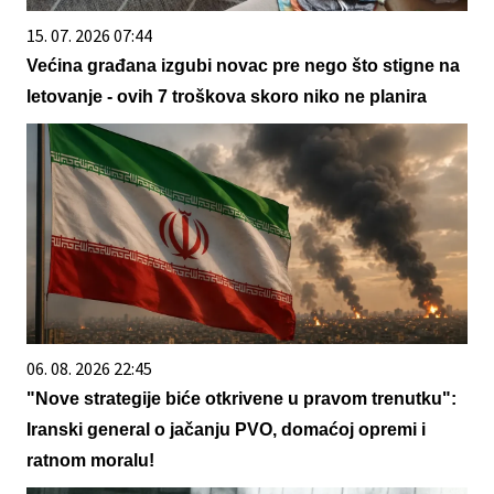
15. 07. 2026 07:44
Većina građana izgubi novac pre nego što stigne na
letovanje - ovih 7 troškova skoro niko ne planira
06. 08. 2026 22:45
"Nove strategije biće otkrivene u pravom trenutku":
Iranski general o jačanju PVO, domaćoj opremi i
ratnom moralu!