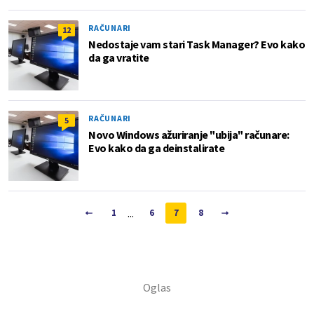
RAČUNARI
12
Nedostaje vam stari Task Manager? Evo kako
da ga vratite
RAČUNARI
5
Novo Windows ažuriranje "ubija" računare:
Evo kako da ga deinstalirate
...
1
6
7
8