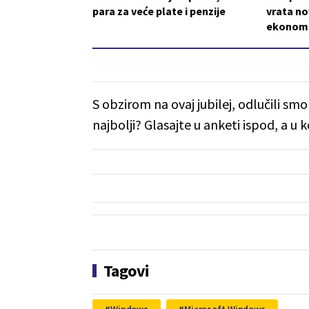
para za veće plate i penzije
vrata n
ekonom
S obzirom na ovaj jubilej, odlučili sm
najbolji? Glasajte u anketi ispod, a u
Tagovi
Windows
Microsoft Windows