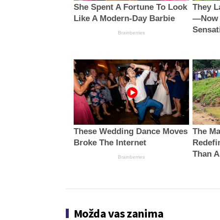
She Spent A Fortune To Look
They L
Like A Modern-Day Barbie
—Now S
Sensat
Brainberries
These Wedding Dance Moves
The Ma
Broke The Internet
Redefi
Than 
Brainberries
Možda vas zanima