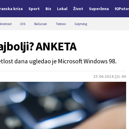
Iranska kriza
Sport
Biz
Lokal
Život
Superžena
92Puto
Android
iOS
Računari
Testovi
Gejming
ajbolji? ANKETA
etlost dana ugledao je Microsoft Windows 98.
25.06.2024.
21:40