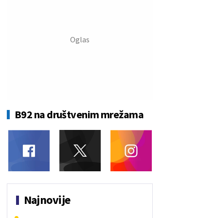
B92 na društvenim mrežama
Najnovije