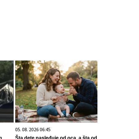
05. 08. 2026 06:45
m
Šta dete nasleđuje od oca, a šta od