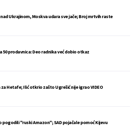
e nad Ukrajinom, Moskva udara sve jače; Broj mrtvih raste
a 50 prodavnica: Deo radnika već dobio otkaz
a Hetafe; Ilić otkrio zašto Ugrešić nije igrao VIDEO
vo pogodili "ruski Amazon"; SAD pojačale pomoć Kijevu