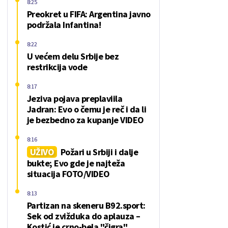
8:25
Preokret u FIFA: Argentina javno
podržala Infantina!
8:22
U većem delu Srbije bez
restrikcija vode
8:17
Jeziva pojava preplaviila
Jadran: Evo o čemu je reč i da li
je bezbedno za kupanje VIDEO
8:16
UŽIVO
Požari u Srbiji i dalje
bukte; Evo gde je najteža
situacija FOTO/VIDEO
8:13
Partizan na skeneru B92.sport:
Sek od zvižduka do aplauza –
Kostić je crno-bela "čigra"