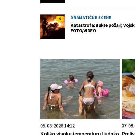
DRAMATIČNE SCENE
9
Katastrofa: Bukte požari; Vojska
FOTO/VIDEO
05. 08. 2026 14:12
07. 08
Koliko visoku temperaturu ljudsko
Preli