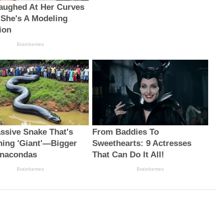
aughed At Her Curves
he's A Modeling
ion
Brainberries
ssive Snake That's
From Baddies To
ning 'Giant'—Bigger
Sweethearts: 9 Actresses
Anacondas
That Can Do It All!
Brainberries
Brainberries