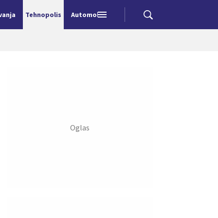
vanja
Tehnopolis
Automobili