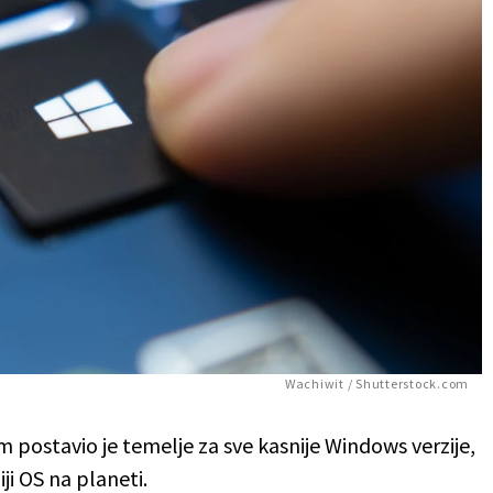
Wachiwit / Shutterstock.com
em postavio je temelje za sve kasnije Windows verzije,
i OS na planeti.