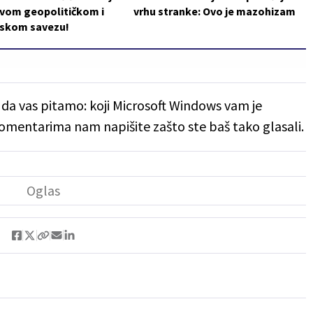
ovom geopolitičkom i
vrhu stranke: Ovo je mazohizam
skom savezu!
o da vas pitamo: koji Microsoft Windows vam je
 komentarima nam napišite zašto ste baš tako glasali.