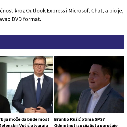
ćnost kroz Outlook Express i Microsoft Chat, a bio je,
ržavao DVD format.
rbija može da bude most
Branko Ružić otima SPS?
Zelenski i Vučić otvaraju
Odmetnuti socijalista poručuje