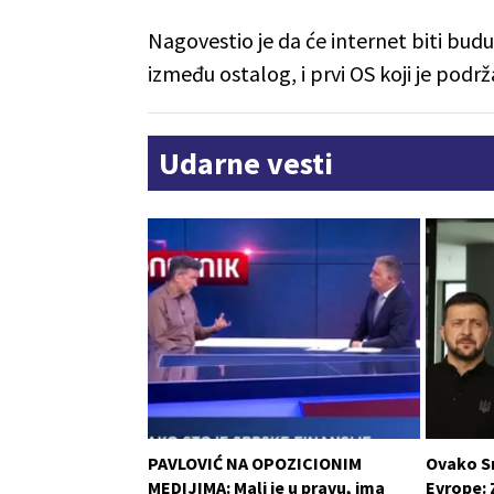
Nagovestio je da će internet biti budu
između ostalog, i prvi OS koji je pod
Udarne vesti
PAVLOVIĆ NA OPOZICIONIM
Ovako S
MEDIJIMA: Mali je u pravu, ima
Evrope: 