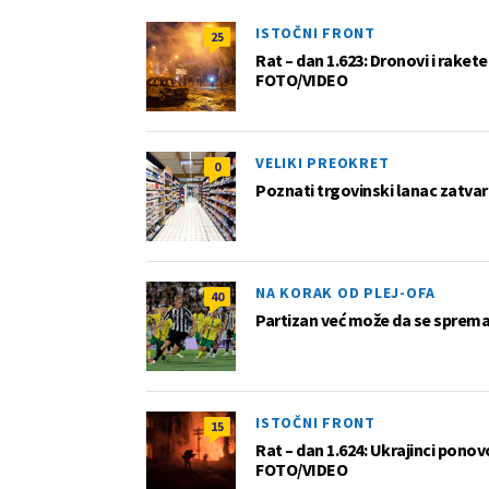
ISTOČNI FRONT
25
Rat – dan 1.623: Dronovi i raket
FOTO/VIDEO
VELIKI PREOKRET
0
Poznati trgovinski lanac zatvar
NA KORAK OD PLEJ-OFA
40
Partizan već može da se sprema z
ISTOČNI FRONT
15
Rat – dan 1.624: Ukrajinci pono
FOTO/VIDEO