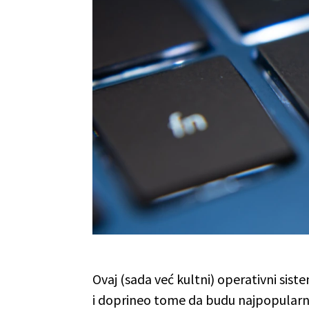
Ovaj (sada već kultni) operativni sist
i doprineo tome da budu najpopularnij