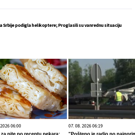
 Srbije podigla helikoptere; Proglasili su vanrednu situaciju
. 2026 06:00
07. 08. 2026 06:19
v za pite po receptu pekara:
"Pošteno je radio po najgori