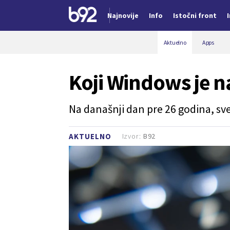
Najnovije
Info
Istočni front
Nova vest
Aktuelno
Apps
Koji Windows je n
Na današnji dan pre 26 godina, sv
Izvor:
B92
AKTUELNO