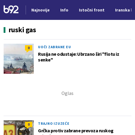
Najnovije
Info
Istočni front
Iranska kr
Nova vest
ruski gas
UOČI ZABRANE EU
0
Rusija ne odustaje: Ubrzano širi "flotu iz
senke"
TRAJNO IZUZEĆE
0
Grčka protiv zabrane prevoza ruskog