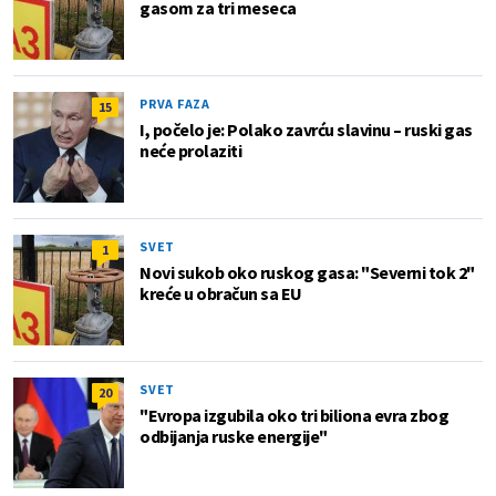
gasom za tri meseca
PRVA FAZA
15
I, počelo je: Polako zavrću slavinu – ruski gas
neće prolaziti
SVET
1
Novi sukob oko ruskog gasa: "Severni tok 2"
kreće u obračun sa EU
SVET
20
"Evropa izgubila oko tri biliona evra zbog
odbijanja ruske energije"