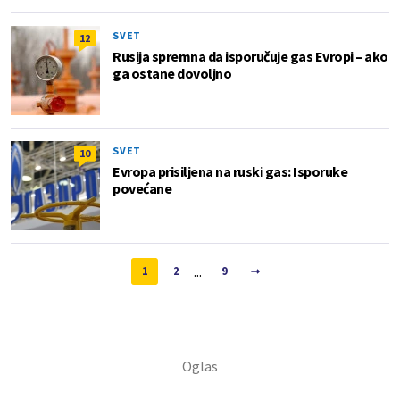
SVET
12
Rusija spremna da isporučuje gas Evropi – ako
ga ostane dovoljno
SVET
10
Evropa prisiljena na ruski gas: Isporuke
povećane
...
1
2
9