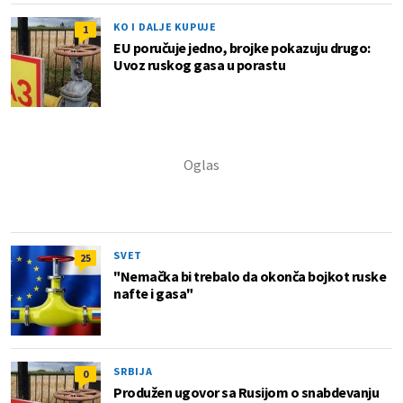
KO I DALJE KUPUJE
1
EU poručuje jedno, brojke pokazuju drugo:
Uvoz ruskog gasa u porastu
SVET
25
"Nemačka bi trebalo da okonča bojkot ruske
nafte i gasa"
SRBIJA
0
Produžen ugovor sa Rusijom o snabdevanju