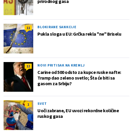
prirodnog gasa
BLOKIRANE SANKCIJE
11
Pukla sloga u EU: Grčka rekla "ne" Briselu
NOVI PRITISAK NA KREMLJ
12
Carine od 500 odsto za kupce ruske nafte:
Tramp dao zeleno svetlo; Šta će biti sa
gasom za Srbiju?
SVET
1
Uoči zabrane, EU uvozi rekordne količine
ruskog gasa