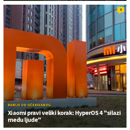
0
RANIJE OD OČEKIVANOG
Xiaomi pravi veliki korak: HyperOS 4 "silazi
među ljude"