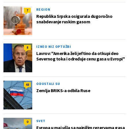
REGION
7
Republika Srpska osigurala dugoročno
snabdevanje ruskim gasom
IZNEO NIZ OPTUŽBI
8
Lavrov: "Amerika želi jeftino da otkupi deo
Severnog toka i određuje cenu gasa u Evropi"
ODUSTALI SU
48
Zemlja BRIKS-a odbila Ruse
SVET
0
Evropa u maj ušla sa najnižim rezervama gasa