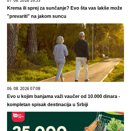
Krema ili sprej za sunčanje? Evo šta vas lakše može
"prevariti" na jakom suncu
06. 08. 2026 07:08
Evo u kojim banjama važi vaučer od 10.000 dinara -
kompletan spisak destinacija u Srbiji