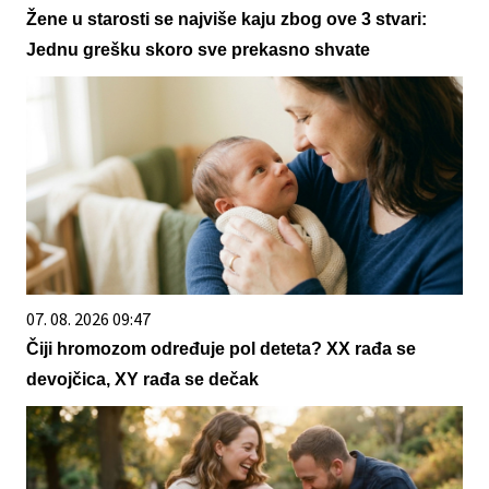
Žene u starosti se najviše kaju zbog ove 3 stvari:
Jednu grešku skoro sve prekasno shvate
07. 08. 2026 09:47
Čiji hromozom određuje pol deteta? XX rađa se
devojčica, XY rađa se dečak