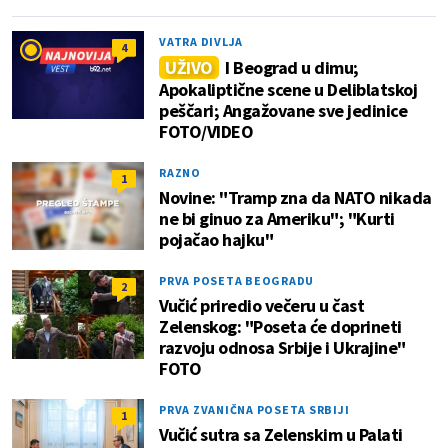
VATRA DIVLJA
4
UŽIVO
I Beograd u dimu;
Apokaliptične scene u Deliblatskoj
peščari; Angažovane sve jedinice
FOTO/VIDEO
RAZNO
1
Novine: "Tramp zna da NATO nikada
ne bi ginuo za Ameriku"; "Kurti
pojačao hajku"
PRVA POSETA BEOGRADU
2
Vučić priredio večeru u čast
Zelenskog: "Poseta će doprineti
razvoju odnosa Srbije i Ukrajine"
FOTO
PRVA ZVANIČNA POSETA SRBIJI
1
Vučić sutra sa Zelenskim u Palati