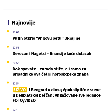
Najnovije
21:00
Putin otkrio "Ahilovu petu" Ukrajine
20:58
Derozan i Nagetsi – finansije koče dolazak
20:57
Dok spavate – zarada stiže, ali samo za
pripadnike ova četiri horoskopska znaka
20:53
UŽIVO
I Beograd u dimu; Apokaliptične scene
u Deliblatskoj peščari; Angažovane sve jedinice
FOTO/VIDEO
20:47