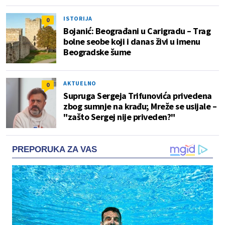
ISTORIJA
0
Bojanić: Beograđani u Carigradu – Тrag
bolne seobe koji i danas živi u imenu
Beogradske šume
AKTUELNO
0
Supruga Sergeja Trifunovića privedena
zbog sumnje na krađu; Mreže se usijale –
"zašto Sergej nije priveden?"
PREPORUKA ZA VAS