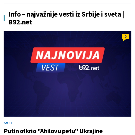
Info – najvažnije vesti iz Srbije i sveta |
B92.net
0
SVET
Putin otkrio "Ahilovu petu" Ukrajine