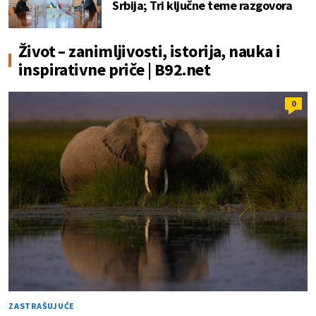
Srbija; Tri ključne teme razgovora
Život – zanimljivosti, istorija, nauka i
inspirativne priče | B92.net
0
ZASTRAŠUJUĆE