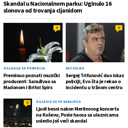
Skandal u Nacionalnom parku: Uginulo 16
slonova od trovanja cijanidom
0
0
OGLASILA SE PORODICA
AKTUELNO
Preminuo poznati muzički
Sergej Trifunović dao iskaz
producent: Sarađivao sa
policiji; Evo šta je rekao o
Madonom i Britni Spirs
incidentu u tržnom centru
OGLASIO SE FK SARAJEVO
0
Ljudi besni nakon Merlinovog koncerta
na Koševu; Posle haosa sa ulaznicama
usledio još veći skandal