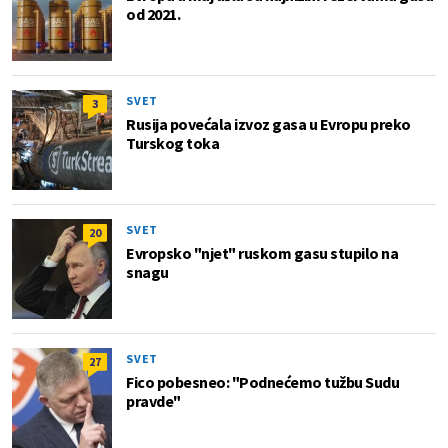
od 2021.
SVET
3
Rusija povećala izvoz gasa u Evropu preko
Turskog toka
SVET
20
Evropsko "njet" ruskom gasu stupilo na
snagu
SVET
27
Fico pobesneo: "Podnećemo tužbu Sudu
pravde"