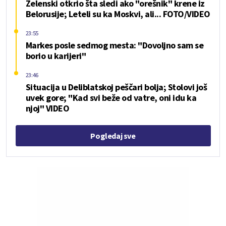
Zelenski otkrio šta sledi ako "orešnik" krene iz
Belorusije; Leteli su ka Moskvi, ali... FOTO/VIDEO
23:55
Markes posle sedmog mesta: "Dovoljno sam se
borio u karijeri"
23:46
Situacija u Deliblatskoj peščari bolja; Stolovi još
uvek gore; "Kad svi beže od vatre, oni idu ka
njoj" VIDEO
Pogledaj sve