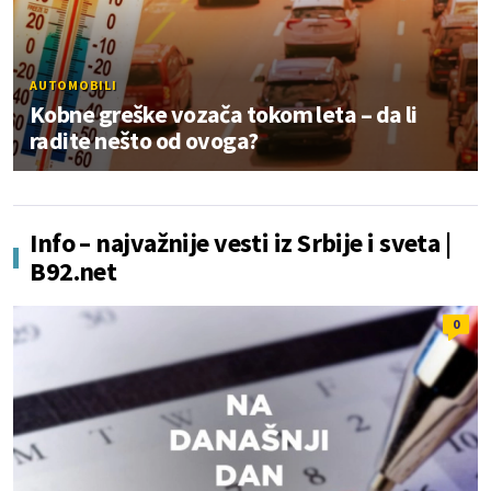
AUTOMOBILI
Kobne greške vozača tokom leta – da li
radite nešto od ovoga?
Info – najvažnije vesti iz Srbije i sveta |
B92.net
0