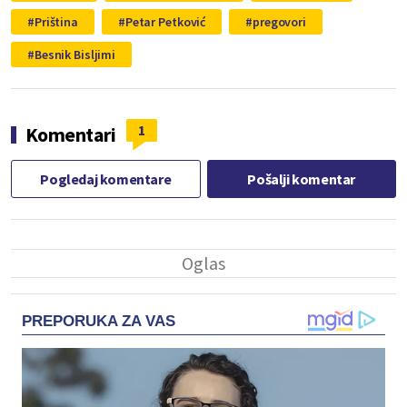
Priština
Petar Petković
pregovori
Besnik Bisljimi
1
Komentari
Pogledaj komentare
Pošalji komentar
PREPORUKA ZA VAS