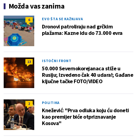
Možda vas zanima
EVO ŠTA SE KAŽNJAVA
6
Dronovi patroliraju nad grčkim
plažama: Kazne idu do 73.000 evra
ISTOČNI FRONT
13
50.000 Severnokorejanaca stiže u
Rusiju; Izvedeno čak 40 udara!; Gađane
ključne tačke FOTO/VIDEO
POLITIKA
2
Knežević: "Prva odluka koju ću doneti
kao premijer biće otpriznavanje
Kosova"