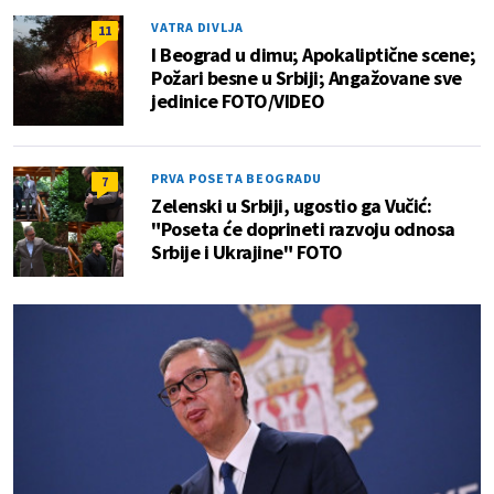
VATRA DIVLJA
11
I Beograd u dimu; Apokaliptične scene;
Požari besne u Srbiji; Angažovane sve
jedinice FOTO/VIDEO
PRVA POSETA BEOGRADU
7
Zelenski u Srbiji, ugostio ga Vučić:
"Poseta će doprineti razvoju odnosa
Srbije i Ukrajine" FOTO