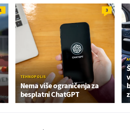
1
3
A
Š
v
TEHNOPOLIS
Nema više ograničenja za
b
besplatni ChatGPT
z