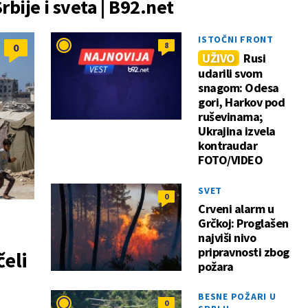
Srbije i sveta | B92.net
ISTOČNI FRONT
8
0
UŽIVO
Rusi
udarili svom
snagom: Odesa
gori, Harkov pod
ruševinama;
Ukrajina izvela
kontraudar
FOTO/VIDEO
SVET
0
Crveni alarm u
Grčkoj: Proglašen
najviši nivo
pripravnosti zbog
eli
požara
BESNE POŽARI U
0