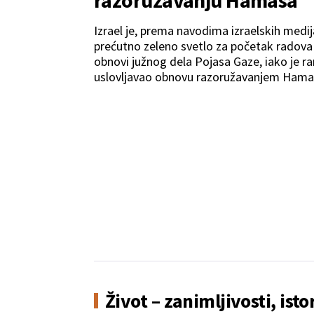
Izrael je, prema navodima izraelskih medij
prećutno zeleno svetlo za početak radova
obnovi južnog dela Pojasa Gaze, iako je ra
uslovljavao obnovu razoružavanjem Hama
Život – zanimljivosti, isto