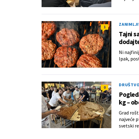
ZANIMLJ
1
Tajni s
dodajt
Ni najfin
Ipak, post
DRUŠTV
0
Pogleda
kg – ob
Grad rošt
najveće p
svetski r