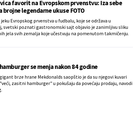
vica favorit na Evropskom prvenstvu: Iza sebe
a brojne legendarne ukuse FOTO
eku Evropskog prvenstva u fudbalu, koje se održava u
 svetski poznati gastronomski sajt objavio je zanimljivu sliku
ih jela svih zemalja koje učestvuju na pomenutom takmičenju.
 hamburger se menja nakon 84 godine
gigant brze hrane Mekdonalds saopštio je da su njegovi kuvari
 "veći, zasitni hamburger" u pokušaju da povećaju prodaju, navodi
.