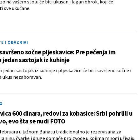
o na vašem stolu će biti ukusan i lagan obrok, koji će
i sve ukućane.
TE I OBAZRIVI
 savršeno sočne pljeskavice: Pre pečenja im
 jedan sastojak iz kuhinje
 jedan sastojak iz kuhinje i pljeskavice će biti savršeno sočne i
a ukus nezaboravan.
O
vica 600 dinara, redovi za kobasice: Srbi pohrlili u
o, evo šta se nudi FOTO
februara u južnom Banatu tradicionalno je rezervisana za
slaninu, čvarke i druge domaće proizvode u kojima mnogi uživaju.