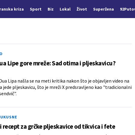
Iranska kriza
Sport
Biz
Lokal
Život
Superžena
92Puto
O
a Lipe gore mreže: Sad otima i pljeskavicu?
Dua Lipa našla se na meti kritika nakon što je objavljen video na
 jede pljeskavicu, što je mreži X predsravljeno kao "tradicionalni
sendvič".
 UKUSNE
i recept za grčke pljeskavice od tikvica i fete