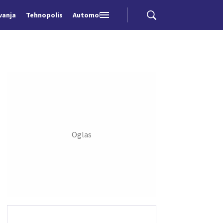
vanja
Tehnopolis
Automobili