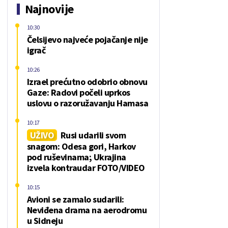
Najnovije
10:30
Čelsijevo najveće pojačanje nije
igrač
10:26
Izrael prećutno odobrio obnovu
Gaze: Radovi počeli uprkos
uslovu o razoružavanju Hamasa
10:17
UŽIVO
Rusi udarili svom
snagom: Odesa gori, Harkov
pod ruševinama; Ukrajina
izvela kontraudar FOTO/VIDEO
10:15
Avioni se zamalo sudarili:
Neviđena drama na aerodromu
u Sidneju