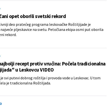
O
ani opet oborili svetski rekord
ivniji deo pratećeg programa leskovačke Roštiljijade je
najveće pljeskavice na svetu. Petočlana ekipa osmi put oborila
eni rekord.
O
najbolji recept protiv vrućina: Počela tradicionalna
jijada" u Leskovcu VIDEO
je svi putevi dobrog roštilja i provoda vode u Leskovac. U tom
ela je tradicionalna Roštiljada.
O