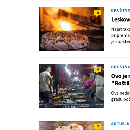
DRUŠTV
0
Leskovč
Najatrakt
priprema 
je sopstv
DRUŠTV
0
Ovo je 
"Roštil
Ove nedel
gradu poč
AKTUELN
3