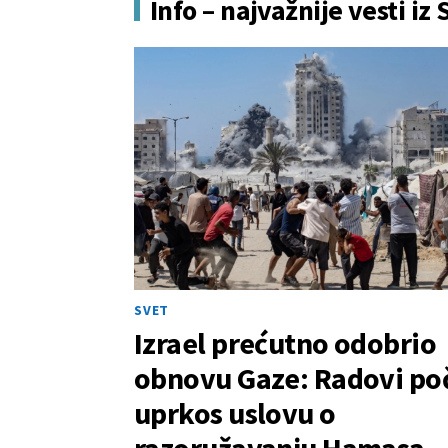
Info – najvažnije vesti iz 
SVET
Izrael prećutno odobrio
obnovu Gaze: Radovi poč
uprkos uslovu o
razoružavanju Hamasa