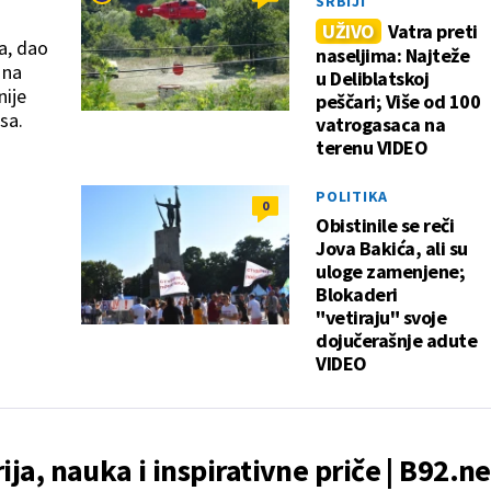
SRBIJI
UŽIVO
Vatra preti
a, dao
naseljima: Najteže
 na
u Deliblatskoj
nije
peščari; Više od 100
sa.
vatrogasaca na
terenu VIDEO
POLITIKA
0
Obistinile se reči
Jova Bakića, ali su
uloge zamenjene;
Blokaderi
"vetiraju" svoje
dojučerašnje adute
VIDEO
rija, nauka i inspirativne priče | B92.ne