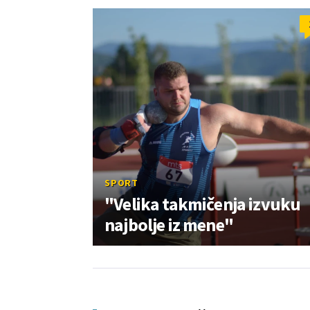
SPORT
"Velika takmičenja izvuku
najbolje iz mene"