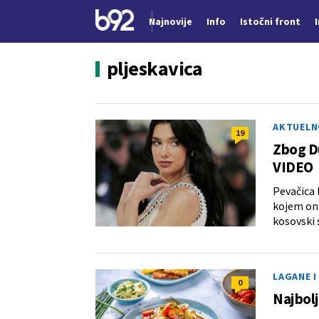
Najnovije
Info
Istočni front
Nova vest
pljeskavica
AKTUELN
19
Zbog Du
VIDEO
Pevačica 
kojem ona
kosovski 
LAGANE I
0
Najbolj