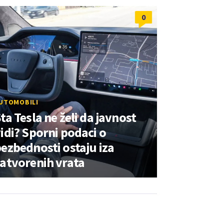
0
UTOMOBILI
ta Tesla ne želi da javnost
idi? Sporni podaci o
ezbednosti ostaju iza
atvorenih vrata