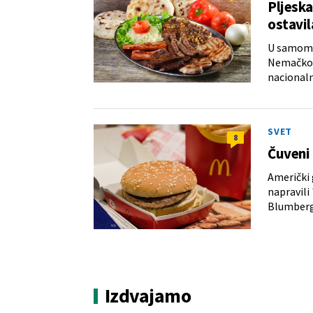
Pljeska
ostavil
U samom j
Nemačkoj,
nacionaln
SVET
8
Čuveni
Američki 
napravili
Blumberg
Izdvajamo