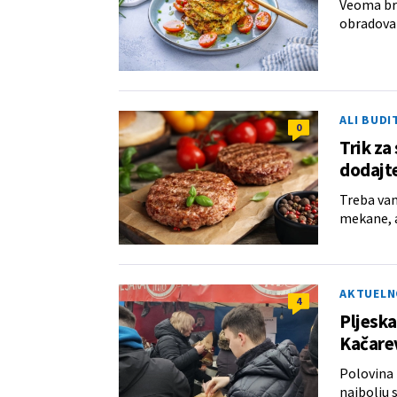
Veoma brz
obradovat
ALI BUDI
0
Trik za
dodajte
Treba vam
mekane, 
AKTUELN
4
Pljeska
Kačarev
Polovina 
najbolju 