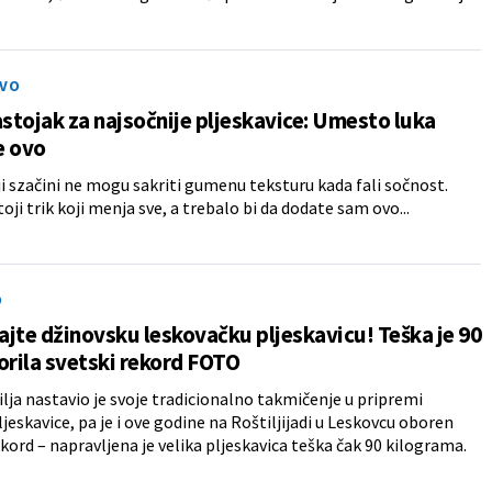
IVO
astojak za najsočnije pljeskavice: Umesto luka
e ovo
iji szačini ne mogu sakriti gumenu teksturu kada fali sočnost.
oji trik koji menja sve, a trebalo bi da dodate sam ovo...
O
jte džinovsku leskovačku pljeskavicu! Teška je 90
orila svetski rekord FOTO
ilja nastavio je svoje tradicionalno takmičenje u pripremi
ljeskavice, pa je i ove godine na Roštiljijadi u Leskovcu oboren
ekord – napravljena je velika pljeskavica teška čak 90 kilograma.