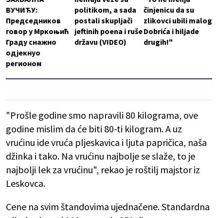
ВУЧИЋУ:
politikom, a sada
činjenicu da su
Председников
postali skupljači
zlikovci ubili malog
говор у Мркоњић
jeftinih poena i ruše
Dobrića i hiljade
Граду снажно
državu (VIDEO)
drugih!"
одјекнуо
регионом
"Prošle godine smo napravili 80 kilograma, ove
godine mislim da će biti 80-ti kilogram. A uz
vrućinu ide vruća pljeskavica i ljuta papričica, naša
džinka i tako. Na vrućinu najbolje se slaže, to je
najbolji lek za vrućinu", rekao je roštilj majstor iz
Leskovca.
Cene na svim štandovima ujednačene. Standardna