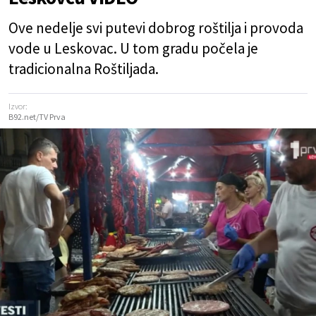
Ove nedelje svi putevi dobrog roštilja i provoda
vode u Leskovac. U tom gradu počela je
tradicionalna Roštiljada.
Izvor:
B92.net/TV Prva