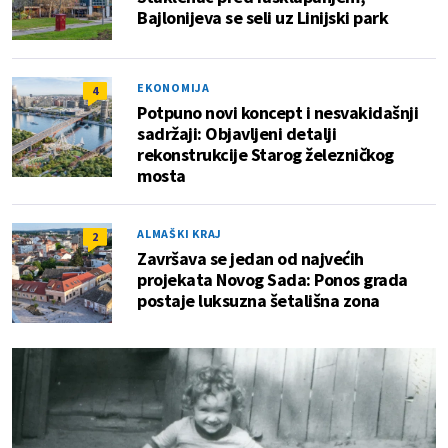
Bajlonijeva se seli uz Linijski park
EKONOMIJA
4
Potpuno novi koncept i nesvakidašnji
sadržaji: Objavljeni detalji
rekonstrukcije Starog železničkog
mosta
ALMAŠKI KRAJ
2
Završava se jedan od najvećih
projekata Novog Sada: Ponos grada
postaje luksuzna šetališna zona