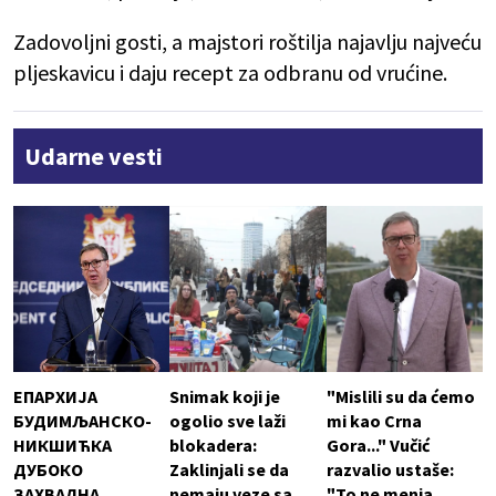
Zadovoljni gosti, a majstori roštilja najavlju najveću
pljeskavicu i daju recept za odbranu od vrućine.
Udarne vesti
ЕПАРХИЈА
Snimak koji je
"Mislili su da ćemo
БУДИМЉАНСКО-
ogolio sve laži
mi kao Crna
НИКШИЋКА
blokadera:
Gora..." Vučić
ДУБОКО
Zaklinjali se da
razvalio ustaše:
ЗАХВАЛНА
nemaju veze sa
"To ne menja