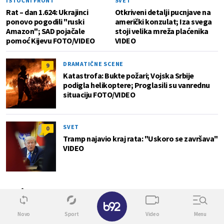
ISTOČNI FRONT
SVET
Rat – dan 1.624: Ukrajinci
Otkriveni detalji pucnjave na
ponovo pogodili "ruski
američki konzulat; Iza svega
Amazon"; SAD pojačale
stoji velika mreža plaćenika
pomoć Kijevu FOTO/VIDEO
VIDEO
DRAMATIČNE SCENE
9
Katastrofa: Bukte požari; Vojska Srbije
podigla helikoptere; Proglasili su vanrednu
situaciju FOTO/VIDEO
SVET
0
Tramp najavio kraj rata: "Uskoro se završava"
VIDEO
Biz
✕
Novo
Sport
Video
Menu
1