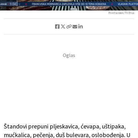
Printscreen/TV Prva
Štandovi prepuni pljeskavica, ćevapa, uštipaka,
mućkalica, pečenja, duš bulevara, oslobođenja. U