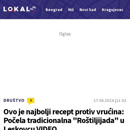
Beograd
Niš
Novi Sad
Kragujevac
Nova vest
DRUŠTVO
27.08.2024.
11:02
0
Ovo je najbolji recept protiv vrućina:
Počela tradicionalna "Roštiljijada" u
Leskovcu VIDEO