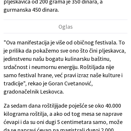
pljeskavica od 200 grama je 350 dinara, a
gurmanska 450 dinara.
"Ova manifestacija je više od običnog festivala. To
je prilika da pokažemo sve ono što čini pljeskavca,
jedinstvenu našu bogatu kulinarsku baštinu,
srdačnost i neumornu energiju. Roštiljada nije
samo festival hrane, već pravi izraz naše kulture i
tradicije", rekao je Goran Cvetanović,
gradonačelnik Leskovca.
Za sedam dana roštiljijade poješće se oko 40.000
kilograma roštilja, a ako od tog mesa se naprave
ćevapi i da su oni dugi 5 centimetara samo, može
da se napravi ćevap na magistrali dugoj 2.000