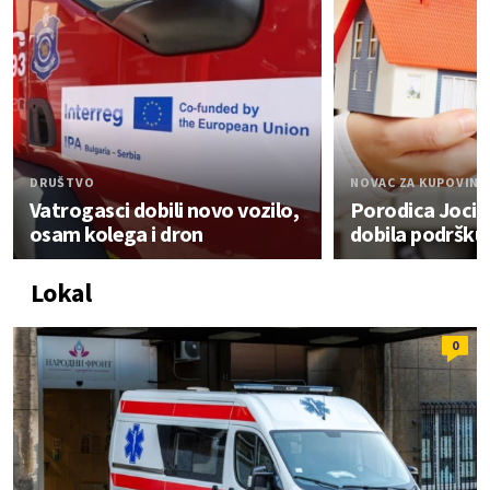
DRUŠTVO
NOVAC ZA KUPOVINU
Vatrogasci dobili novo vozilo,
Porodica Jocić
osam kolega i dron
dobila podršku
Lokal
0