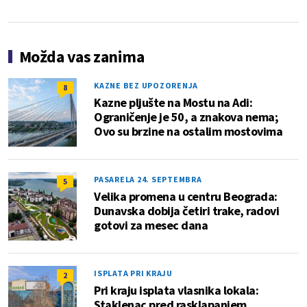
Možda vas zanima
KAZNE BEZ UPOZORENJA
8
Kazne pljušte na Mostu na Adi:
Ograničenje je 50, a znakova nema;
Ovo su brzine na ostalim mostovima
PASARELA 24. SEPTEMBRA
5
Velika promena u centru Beograda:
Dunavska dobija četiri trake, radovi
gotovi za mesec dana
ISPLATA PRI KRAJU
2
Pri kraju isplata vlasnika lokala:
Staklenac pred rasklapanjem,