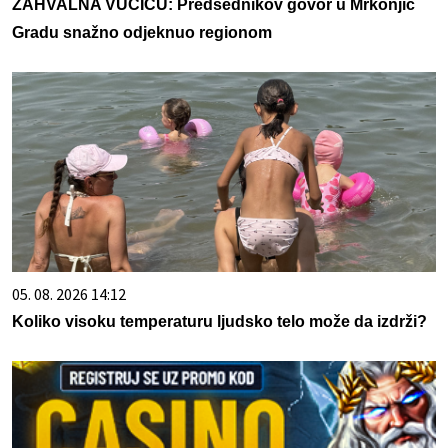
ZAHVALNA VUČIĆU: Predsednikov govor u Mrkonjić
Gradu snažno odjeknuo regionom
05. 08. 2026 14:12
Koliko visoku temperaturu ljudsko telo može da izdrži?