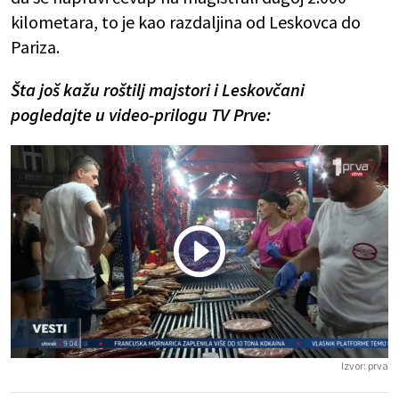
kilometara, to je kao razdaljina od Leskovca do
Pariza.
Šta još kažu roštilj majstori i Leskovčani
pogledajte u video-prilogu TV Prve:
Play
Vide
Izvor:
prva