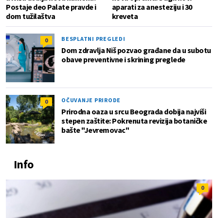
Postaje deo Palate pravde i
aparati za anesteziju i 30
dom tužilaštva
kreveta
BESPLATNI PREGLEDI
0
Dom zdravlja Niš pozvao građane da u subotu
obave preventivne i skrining preglede
OČUVANJE PRIRODE
0
Prirodna oaza u srcu Beograda dobija najviši
stepen zaštite: Pokrenuta revizija botaničke
bašte "Jevremovac"
Info
0