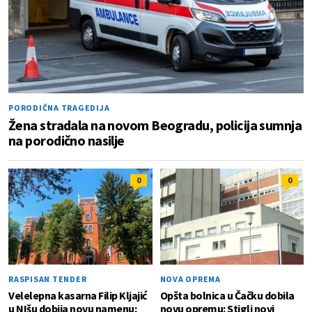
PORODIČNA TRAGEDIJA
Žena stradala na novom Beogradu, policija sumnja
na porodično nasilje
0
0
RASPISAN TENDER
NOVA OPREMA
Velelepna kasarna Filip Kljajić
Opšta bolnica u Čačku dobila
u NIšu dobija novu namenu:
novu opremu: Stigli novi