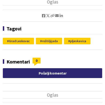
Tagovi
Grad Leskovac
roštiljijada
pljeskavica
0
Komentari
Pošalji komentar