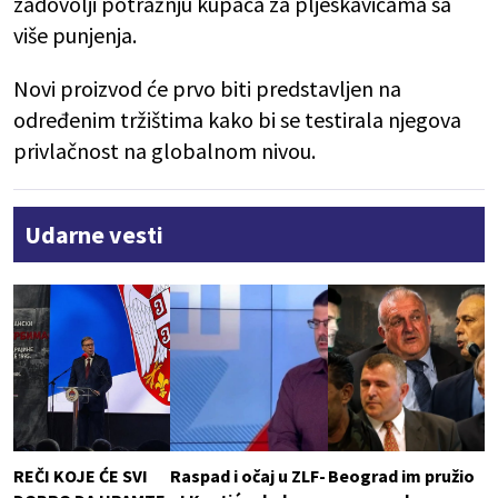
zadovolji potražnju kupaca za pljeskavicama sa
više punjenja.
Novi proizvod će prvo biti predstavljen na
određenim tržištima kako bi se testirala njegova
privlačnost na globalnom nivou.
Udarne vesti
REČI KOJE ĆE SVI
Raspad i očaj u ZLF-
Beograd im pružio