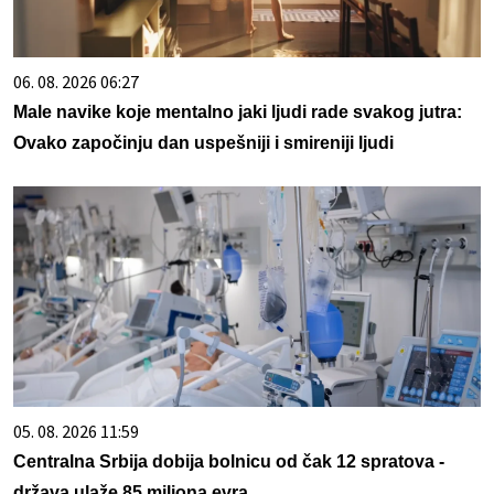
06. 08. 2026 06:27
Male navike koje mentalno jaki ljudi rade svakog jutra:
Ovako započinju dan uspešniji i smireniji ljudi
05. 08. 2026 11:59
Centralna Srbija dobija bolnicu od čak 12 spratova -
država ulaže 85 miliona evra