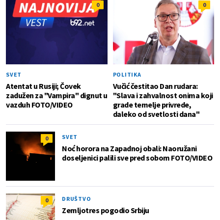
0
0
SVET
POLITIKA
Atentat u Rusiji; Čovek
Vučić čestitao Dan rudara:
zadužen za "Vampira" dignut u
"Slava i zahvalnost onima koji
vazduh FOTO/VIDEO
grade temelje privrede,
daleko od svetlosti dana"
SVET
0
Noć horora na Zapadnoj obali: Naoružani
doseljenici palili sve pred sobom FOTO/VIDEO
DRUŠTVO
0
Zemljotres pogodio Srbiju