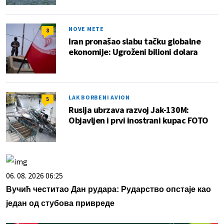
NOVE METE
8
Iran pronašao slabu tačku globalne
ekonomije: Ugroženi bilioni dolara
LAK BORBENI AVION
5
Rusija ubrzava razvoj Jak-130M:
Objavljen i prvi inostrani kupac FOTO
06. 08. 2026 06:25
Вучић честитао Дан рудара: Рударство опстаје као
један од стубова привреде