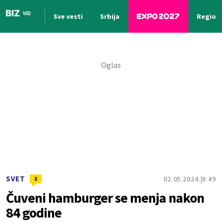
Sve vesti
Srbija
Region
Nova vest
SVET
02.05.2024.
8:49
8
Čuveni hamburger se menja nakon
84 godine