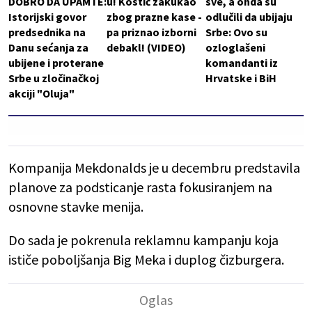
DOBRO DA UPAMTE:
u! Kostić zakukao
sve, a onda su
Istorijski govor
zbog prazne kase -
odlučili da ubijaju
predsednika na
pa priznao izborni
Srbe: Ovo su
Danu sećanja za
debakl! (VIDEO)
ozloglašeni
ubijene i proterane
komandanti iz
Srbe u zločinačkoj
Hrvatske i BiH
akciji "Oluja"
Kompanija Mekdonalds je u decembru predstavila
planove za podsticanje rasta fokusiranjem na
osnovne stavke menija.
Do sada je pokrenula reklamnu kampanju koja
ističe poboljšanja Big Meka i duplog čizburgera.