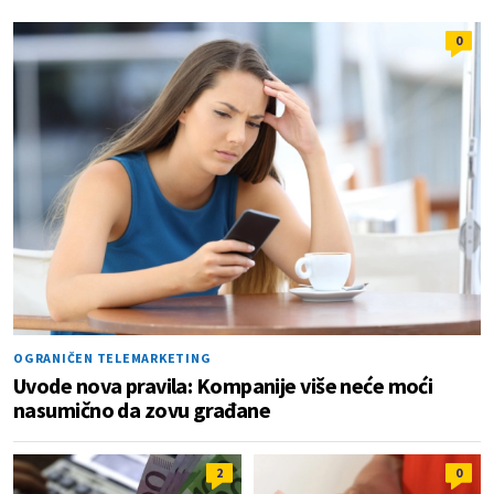
0
OGRANIČEN TELEMARKETING
Uvode nova pravila: Kompanije više neće moći
nasumično da zovu građane
2
0