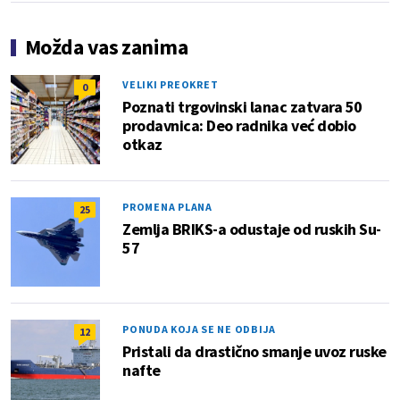
Možda vas zanima
VELIKI PREOKRET
0
Poznati trgovinski lanac zatvara 50
prodavnica: Deo radnika već dobio
otkaz
PROMENA PLANA
25
Zemlja BRIKS-a odustaje od ruskih Su-
57
PONUDA KOJA SE NE ODBIJA
12
Pristali da drastično smanje uvoz ruske
nafte