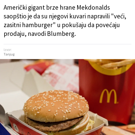
Američki gigant brze hrane Mekdonalds
saopštio je da su njegovi kuvari napravili "veći,
zasitni hamburger" u pokušaju da povećaju
prodaju, navodi Blumberg.
Izvor:
Tanjug