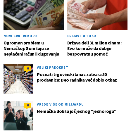
NOVI CRNI REKORD
PRIJAVE U TOKU
Ogroman problem u
Država deli 31 milion dinara:
Nemačkoj: Gomilaju se
Evo ko može da dobije
neplaćeni računi i dugovanja
bespovratnu pomoć
VELIKI PREOKRET
0
Poznati trgovinski lanac zatvara 50
prodavnica: Deo radnika već dobio otkaz
VREDE VIŠE OD MILIJARDU
0
Nemačka dobila još jednog "jednoroga"