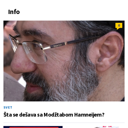
Info
0
SVET
Šta se dešava sa Modžtabom Hamneijem?