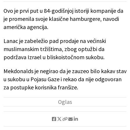
Ovo je prvi put u 84-godišnjoj istoriji kompanije da
je promenila svoje klasične hamburgere, navodi
američka agencija.
Lanac je zabeležio pad prodaje na većinski
muslimanskim tržištima, zbog optužbi da
podržava Izrael u bliskoistočnom sukobu.
Mekdonalds je negirao da je zauzeo bilo kakav stav
u sukobu u Pojasu Gaze i rekao da nije odgovoran
za postupke korisnika franšize.