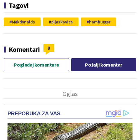
Tagovi
Mekdonalds
pljeskavica
hamburger
8
Komentari
Pogledaj komentare
Pošalji komentar
PREPORUKA ZA VAS