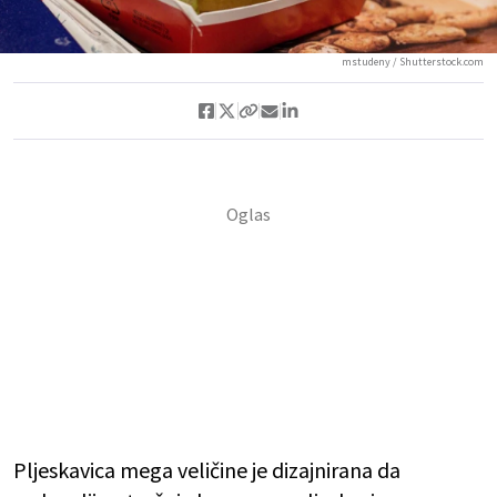
mstudeny / Shutterstock.com
Pljeskavica mega veličine je dizajnirana da