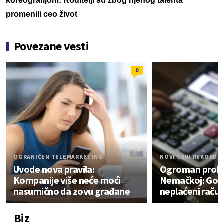
koreografijom: Roditelji su zbog njenog talenta
promenili ceo život
Povezane vesti
0
OGRANIČEN TELEMARKETING
NOVI CRNI REKORD
Uvode nova pravila:
Ogroman prob
Kompanije više neće moći
Nemačkoj: Gomi
nasumično da zovu građane
neplaćeni račun
Biz