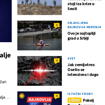
stoji iza krize u
Seuti
OBJAVLJENA
0
NAJNOVIJA MERENJA
Ovo je najtopliji
grad u Srbiji
dalje
SVET
0
a
Jak zemljotres:
Osetio se
intenzivno i dugo
ožari
ISTOČNI FRONT
0
lje
UŽIVO
Pokolj