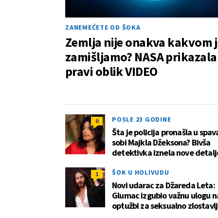
ZANEMEĆETE OD ŠOKA
Zemlja nije onakva kakvom j
zamišljamo? NASA prikazala
pravi oblik VIDEO
POSLE 23 GODINE
0
Šta je policija pronašla u spav
sobi Majkla Džeksona? Bivša
detektivka iznela nove detalj
ŠOK U HOLIVUDU
1
Novi udarac za Džareda Leta:
Glumac izgubio važnu ulogu 
optužbi za seksualno zlostavl