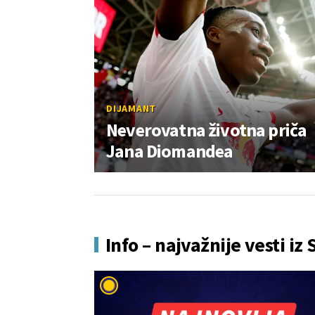
DIJAMANT
Neverovatna životna priča
Jana Diomandea
Info – najvažnije vesti iz 