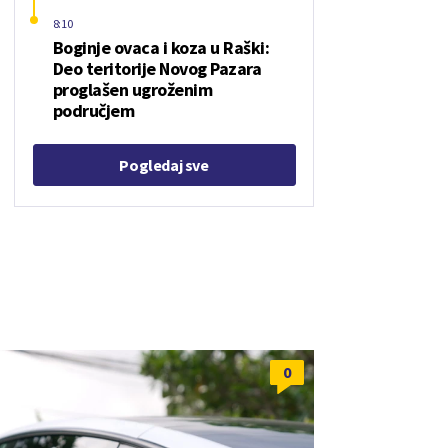
8:10
Boginje ovaca i koza u Raški:
Deo teritorije Novog Pazara
proglašen ugroženim
područjem
Pogledaj sve
0