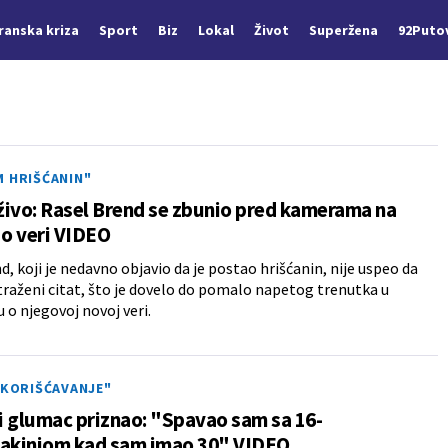
Iranska kriza
Sport
Biz
Lokal
Život
Superžena
92Puto
M HRIŠĆANIN"
ivo: Rasel Brend se zbunio pred kamerama na
 o veri VIDEO
d, koji je nedavno objavio da je postao hrišćanin, nije uspeo da
raženi citat, što je dovelo do pomalo napetog trenutka u
 o njegovoj novoj veri.
SKORIŠĆAVANJE"
 glumac priznao: "Spavao sam sa 16-
jakinjom kad sam imao 30" VIDEO