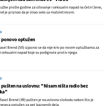
užbe prošle godine za silovanje i seksualni napad na četiri žene,
nd je priznao da je imao seks sa maloletnicom.
O
 ponovo optužen
sel Brend (50) izjasnio se da nije kriv po novim optužbama za
 i seksualni napad koje su podignute protiv njega.
O
pušten na uslovnu: "Nisam ništa radio bez
nka"
asel Brend (49) pušten je na uslovnu slobodu nakon što je
eseca optužen za pet kaznenih dela.