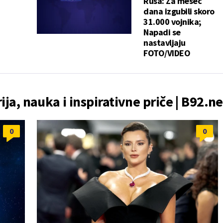
Rusa: Za mesec
dana izgubili skoro
31.000 vojnika;
Napadi se
nastavljaju
FOTO/VIDEO
rija, nauka i inspirativne priče | B92.ne
0
0