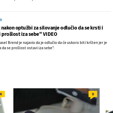
O
nakon optužbi za silovanje odlučio da se krsti i
 prošlost iza sebe" VIDEO
sel Brend je najavio da je odlučio da će uskoro biti kršten jer je
a da se prošlost ostavi iza sebe".
4
0