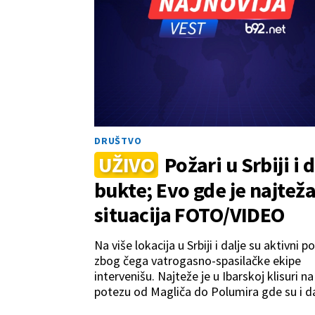
DRUŠTVO
UŽIVO
Požari u Srbiji i 
bukte; Evo gde je najtež
situacija FOTO/VIDEO
Na više lokacija u Srbiji i dalje su aktivni p
zbog čega vatrogasno-spasilačke ekipe
intervenišu. Najteže je u Ibarskoj klisuri na
potezu od Magliča do Polumira gde su i da
aktvna mestimična žarišta. U Deliblatskoj