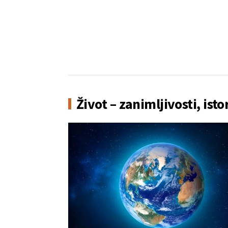
peščari požar jutros primirio.
Život – zanimljivosti, isto