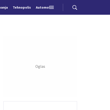
vanja
Tehnopolis
Automobili