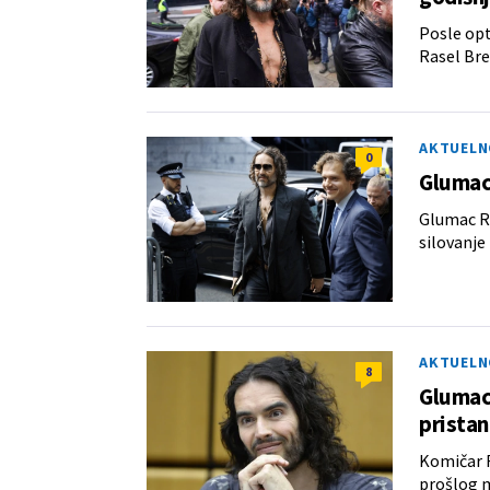
Posle opt
Rasel Bre
AKTUELN
0
Glumac
Glumac Ra
silovanje
AKTUELN
8
Glumac 
prista
Komičar R
prošlog m