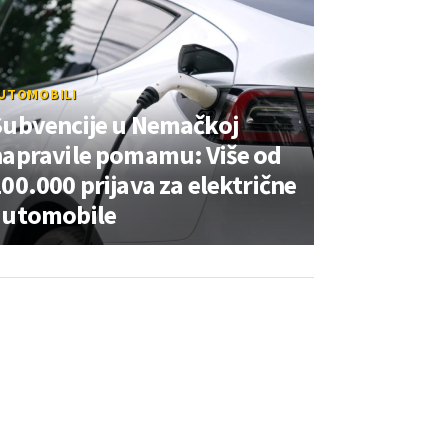
UTOMOBILI
Subvencije u Nemačkoj
napravile pomamu: Više od
00.000 prijava za električne
automobile