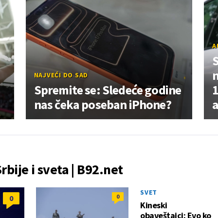
A
NAJVEĆI DO SAD
Spremite se: Sledeće godine
1
nas čeka poseban iPhone?
Srbije i sveta | B92.net
SVET
0
0
Kineski
obaveštajci: Evo ko