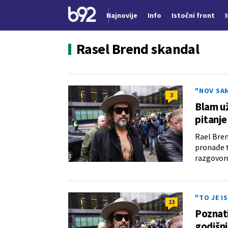
Najnovije
Info
Istočni front
Nova vest
Rasel Brend skandal
"NOV SA
3
Blam už
pitanje
Rael Bren
pronađe t
razgovoru
"TO JE I
13
Poznati
godišn