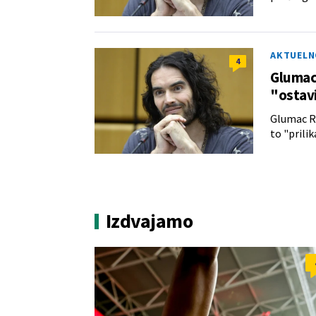
AKTUELN
4
Glumac 
"ostavi
Glumac Ra
to "prilik
Izdvajamo