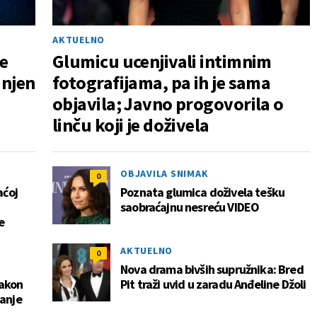
AKTUELNO
e
Glumicu ucenjivali intimnim
 njen
fotografijama, pa ih je sama
objavila; Javno progovorila o
linču koji je doživela
OBJAVILA SNIMAK
0
aćoj
Poznata glumica doživela tešku
saobraćajnu nesreću VIDEO
e
AKTUELNO
0
Nova drama bivših supružnika: Bred
nakon
Pit traži uvid u zaradu Anđeline Džoli
janje