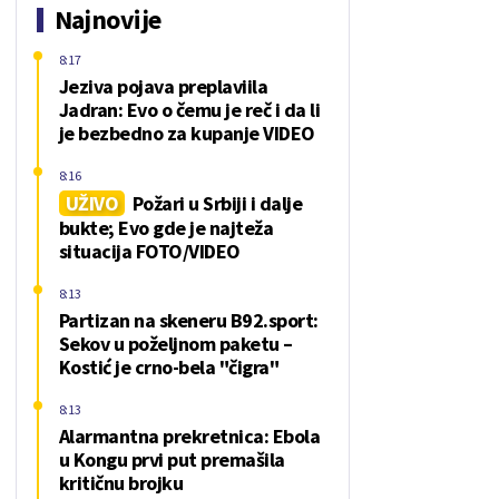
Najnovije
8:17
Jeziva pojava preplaviila
Jadran: Evo o čemu je reč i da li
je bezbedno za kupanje VIDEO
8:16
UŽIVO
Požari u Srbiji i dalje
bukte; Evo gde je najteža
situacija FOTO/VIDEO
8:13
Partizan na skeneru B92.sport:
Sekov u poželjnom paketu –
Kostić je crno-bela "čigra"
8:13
Alarmantna prekretnica: Ebola
u Kongu prvi put premašila
kritičnu brojku