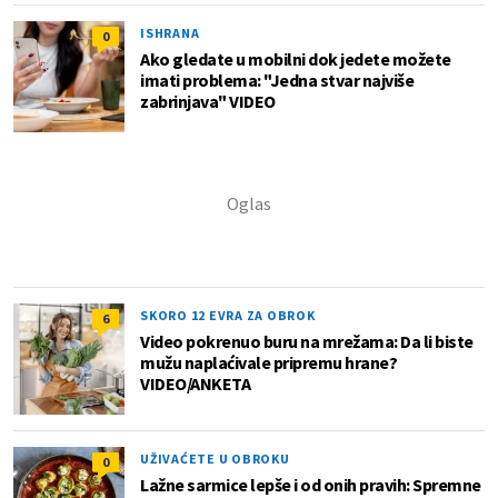
ISHRANA
0
Ako gledate u mobilni dok jedete možete
imati problema: "Jedna stvar najviše
zabrinjava" VIDEO
SKORO 12 EVRA ZA OBROK
6
Video pokrenuo buru na mrežama: Da li biste
mužu naplaćivale pripremu hrane?
VIDEO/ANKETA
UŽIVAĆETE U OBROKU
0
Lažne sarmice lepše i od onih pravih: Spremne