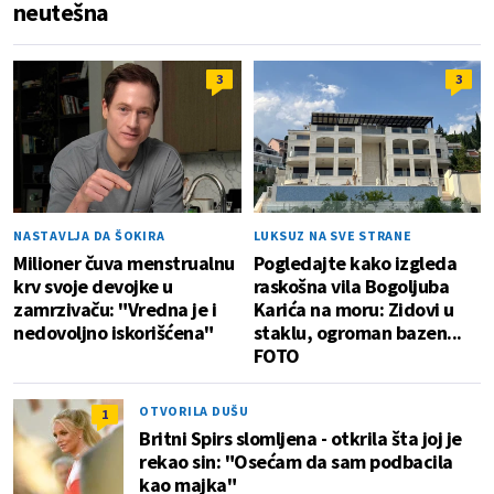
neutešna
3
3
NASTAVLJA DA ŠOKIRA
LUKSUZ NA SVE STRANE
Milioner čuva menstrualnu
Pogledajte kako izgleda
krv svoje devojke u
raskošna vila Bogoljuba
zamrzivaču: "Vredna je i
Karića na moru: Zidovi u
nedovoljno iskorišćena"
staklu, ogroman bazen...
FOTO
OTVORILA DUŠU
1
Britni Spirs slomljena - otkrila šta joj je
rekao sin: "Osećam da sam podbacila
kao majka"