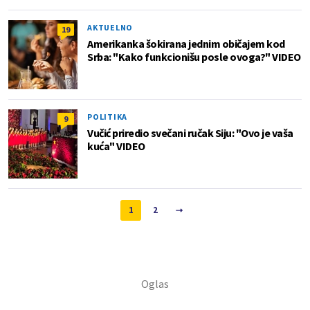
AKTUELNO
19
Amerikanka šokirana jednim običajem kod
Srba: "Kako funkcionišu posle ovoga?" VIDEO
POLITIKA
9
Vučić priredio svečani ručak Siju: "Ovo je vaša
kuća" VIDEO
1
2