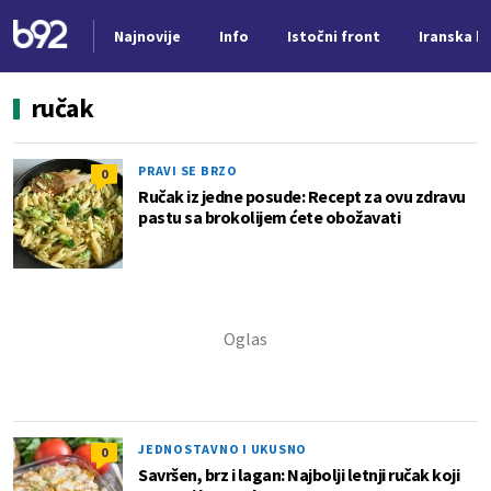
Najnovije
Info
Istočni front
Iranska kr
Nova vest
ručak
PRAVI SE BRZO
0
Ručak iz jedne posude: Recept za ovu zdravu
pastu sa brokolijem ćete obožavati
JEDNOSTAVNO I UKUSNO
0
Savršen, brz i lagan: Najbolji letnji ručak koji