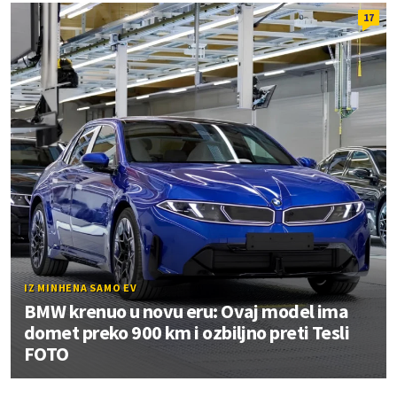
17
IZ MINHENA SAMO EV
BMW krenuo u novu eru: Ovaj model ima
domet preko 900 km i ozbiljno preti Tesli
FOTO