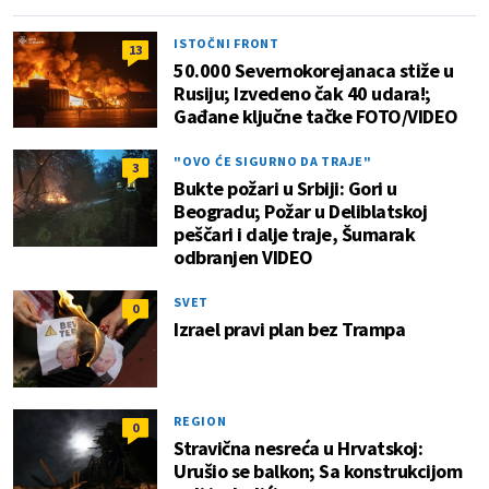
ISTOČNI FRONT
13
50.000 Severnokorejanaca stiže u
Rusiju; Izvedeno čak 40 udara!;
Gađane ključne tačke FOTO/VIDEO
"OVO ĆE SIGURNO DA TRAJE"
3
Bukte požari u Srbiji: Gori u
Beogradu; Požar u Deliblatskoj
peščari i dalje traje, Šumarak
odbranjen VIDEO
SVET
0
Izrael pravi plan bez Trampa
REGION
0
Stravična nesreća u Hrvatskoj:
Urušio se balkon; Sa konstrukcijom