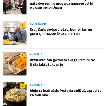
naše dve zemlje mogu da naprave veliki
iskorak u budućnost
SVI U ČUDU
1
Kralj Čarls prvi put ručao, komentari ne
prestaju: "Jadan čovek..." FOTO
KUHINJA
2
Brzinski ručak gotov za svega 12 minuta:
Ništa lakše i ukusnije
KUHINJA
0
Ideje za brzi ručak: Prste da poližeš, a pravi se
za tren oka