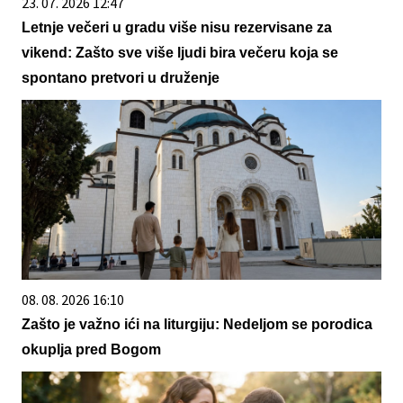
23. 07. 2026 12:47
Letnje večeri u gradu više nisu rezervisane za
vikend: Zašto sve više ljudi bira večeru koja se
spontano pretvori u druženje
08. 08. 2026 16:10
Zašto je važno ići na liturgiju: Nedeljom se porodica
okuplja pred Bogom