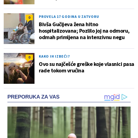
PROVELA 17 GODINA U ZATVORU
0
Bivša Gučijeva žena hitno
hospitalizovana; Pozlilo joj na odmoru,
odmah primljena na intenzivnu negu
KAKO IH IZBEĆI?
0
Ovo su najčešće greške koje vlasnici pasa
rade tokom vrućina
PREPORUKA ZA VAS