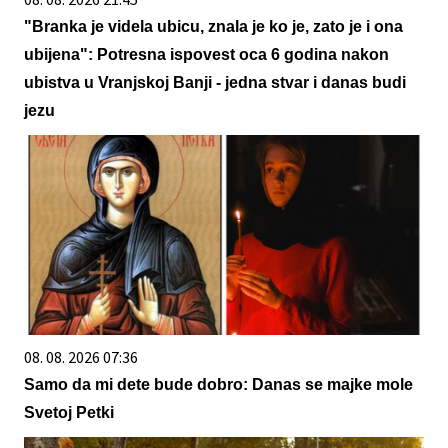
"Branka je videla ubicu, znala je ko je, zato je i ona
ubijena": Potresna ispovest oca 6 godina nakon
ubistva u Vranjskoj Banji - jedna stvar i danas budi
jezu
08. 08. 2026 07:36
Samo da mi dete bude dobro: Danas se majke mole
Svetoj Petki