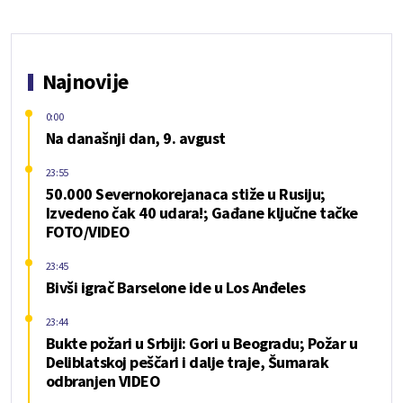
Najnovije
0:00
Na današnji dan, 9. avgust
23:55
50.000 Severnokorejanaca stiže u Rusiju;
Izvedeno čak 40 udara!; Gađane ključne tačke
FOTO/VIDEO
23:45
Bivši igrač Barselone ide u Los Anđeles
23:44
Bukte požari u Srbiji: Gori u Beogradu; Požar u
Deliblatskoj peščari i dalje traje, Šumarak
odbranjen VIDEO