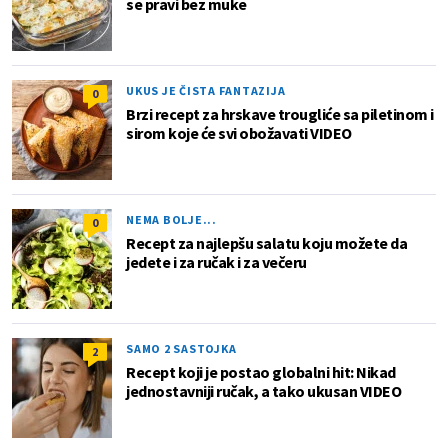
se pravi bez muke
UKUS JE ČISTA FANTAZIJA
0
Brzi recept za hrskave trougliće sa piletinom i
sirom koje će svi obožavati VIDEO
NEMA BOLJE...
0
Recept za najlepšu salatu koju možete da
jedete i za ručak i za večeru
SAMO 2 SASTOJKA
2
Recept koji je postao globalni hit: Nikad
jednostavniji ručak, a tako ukusan VIDEO