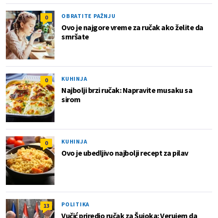
OBRATITE PAŽNJU
0
Ovo je najgore vreme za ručak ako želite da
smršate
KUHINJA
0
Najbolji brzi ručak: Napravite musaku sa
sirom
KUHINJA
0
Ovo je ubedljivo najbolji recept za pilav
POLITIKA
13
Vučić priredio ručak za Šujoka: Verujem da