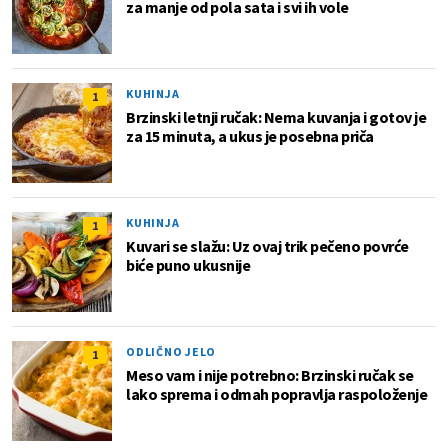
za manje od pola sata i svi ih vole
KUHINJA
1
Brzinski letnji ručak: Nema kuvanja i gotov je
za 15 minuta, a ukus je posebna priča
KUHINJA
1
Kuvari se slažu: Uz ovaj trik pečeno povrće
biće puno ukusnije
ODLIČNO JELO
1
Meso vam i nije potrebno: Brzinski ručak se
lako sprema i odmah popravlja raspoloženje