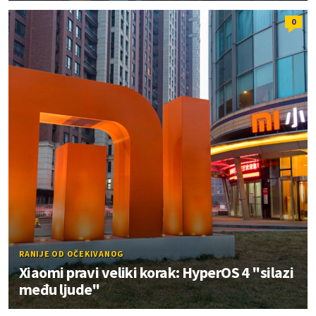
0
RANIJE OD OČEKIVANOG
Xiaomi pravi veliki korak: HyperOS 4 "silazi
među ljude"