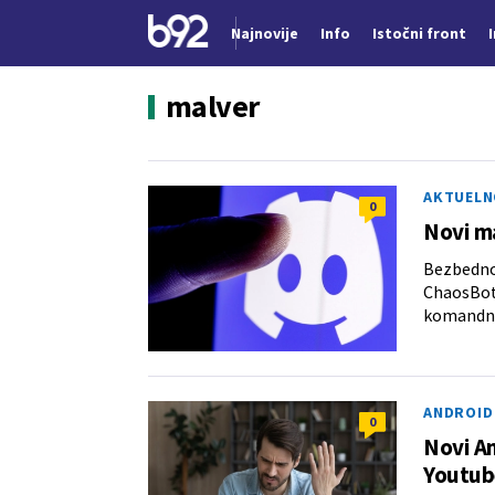
Najnovije
Info
Istočni front
Nova vest
malver
AKTUELN
0
Novi ma
Bezbednos
ChaosBot,
komandno
ANDROID
0
Novi An
Youtub