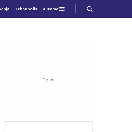
vanja
Tehnopolis
Automobili