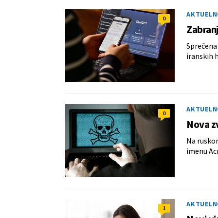
AKTUELN
0
Zabranj
Sprečena 
iranskih 
AKTUELN
0
Nova zv
Na ruskom
imenu Acr
AKTUELN
1