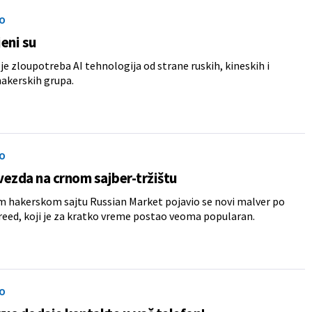
O
eni su
je zloupotreba AI tehnologija od strane ruskih, kineskih i
hakerskih grupa.
O
ezda na crnom sajber-tržištu
 hakerskom sajtu Russian Market pojavio se novi malver po
eed, koji je za kratko vreme postao veoma popularan.
O