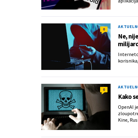
aplikacij
AKTUELN
0
Ne, nij
milijar
Interneto
korisnika,
AKTUELN
0
Kako se
OpenAI je
zloupotre
Kine, Rusi