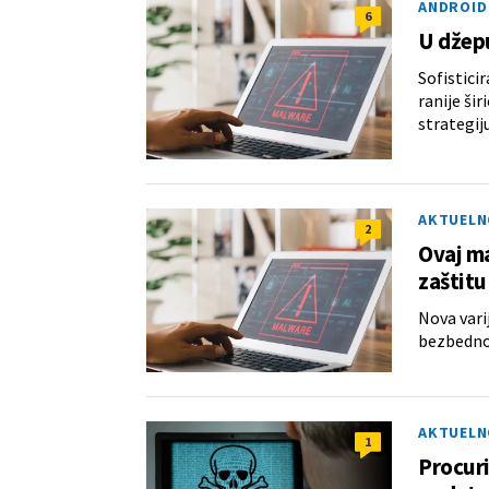
ANDROID
6
U džepu
Sofistici
ranije ši
strategiju
AKTUELN
2
Ovaj ma
zaštitu
Nova vari
bezbednos
AKTUELN
1
Procuri