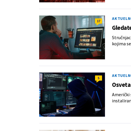
AKTUELN
17
Gledate
Stručnjac
kojima se
AKTUELN
5
Osveta 
Američki 
instalira