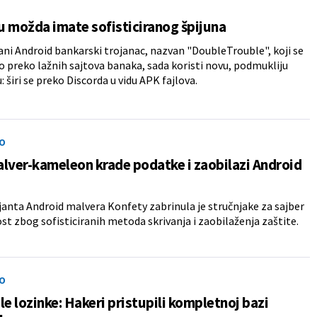
 možda imate sofisticiranog špijuna
rani Android bankarski trojanac, nazvan "DoubleTrouble", koji se
rio preko lažnih sajtova banaka, sada koristi novu, podmukliju
: širi se preko Discorda u vidu APK fajlova.
O
lver-kameleon krade podatke i zaobilazi Android
janta Android malvera Konfety zabrinula je stručnjake za sajber
t zbog sofisticiranih metoda skrivanja i zaobilaženja zaštite.
O
le lozinke: Hakeri pristupili kompletnoj bazi