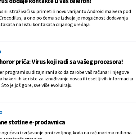
rus dodaje kontakte u vaš telefon!
ni istraživači su primetili novu varijantu Android malvera pod
rocodilus, a ono po čemu se izdvaja je mogućnost dodavanja
takata na listu kontakata ciljanog uređaja.
I
horor priča: Virus koji radi sa vašeg procesora!
 programi su dizajnirani ako da zarobe vaš računar i njegove
 hakeri ih koriste za iznuđivanje novca ili osetljivih informacija
 Što je još gore, sve više evoluiraju.
O
ne stotine e-prodavnica
ogućava izvršavanje proizvoljnog koda na računarima miliona