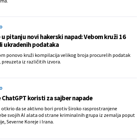
ama.
O
e u pitanju novi hakerski napad: Vebom kruži 16
di ukradenih podataka
m ponovo kruži kompilacija velikog broja procurelih podatak
 preuzeta iz različitih izvora.
O
 ChatGPT koristi za sajber napade
 otkrio da se aktivno bori protiv široko rasprostranjene
be svojih AI alata od strane kriminalnih grupa iz zemalja poput
je, Severne Koreje i Irana.