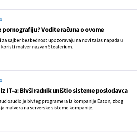
O
 pornografiju? Vodite računa o ovome
i za sajber bezbednost upozoravaju na novi talas napada u
 koristi malver nazvan Stealerium.
O
iz IT-a: Bivši radnik uništio sisteme poslodavca
sud osudio je bivšeg programera iz kompanije Eaton, zbog
nja malvera na serverske sisteme kompanije.