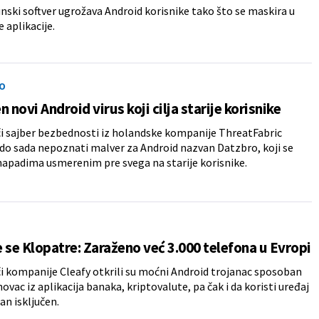
unski softver ugrožava Android korisnike tako što se maskira u
 aplikacije.
O
n novi Android virus koji cilja starije korisnike
či sajber bezbednosti iz holandske kompanije ThreatFabric
u do sada nepoznati malver za Android nazvan Datzbro, koji se
 napadima usmerenim pre svega na starije korisnike.
 se Klopatre: Zaraženo već 3.000 telefona u Evropi
či kompanije Cleafy otkrili su moćni Android trojanac sposoban
ovac iz aplikacija banaka, kriptovalute, pa čak i da koristi uređaj
an isključen.