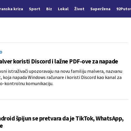
Iranska kriza
Sport
Biz
Lokal
Život
Superžena
92Puto
O
lver koristi Discord i lažne PDF-ove za napade
ni istraživači upozoravaju na novu familiju malvera, nazvanu
 koja napada Windows računare i koristi Discord kao kanal za
-kontrolnu komunikaciju.
droid špijun se pretvara da je TikTok, WhatsApp,
e