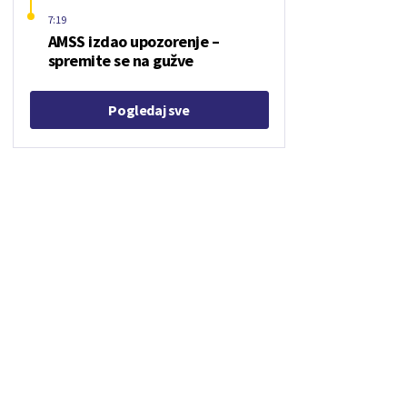
7:19
AMSS izdao upozorenje –
spremite se na gužve
Pogledaj sve