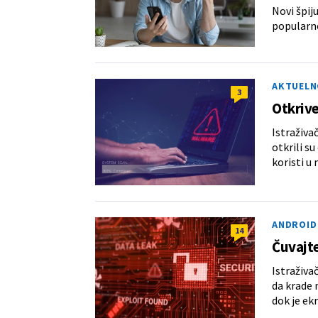
Novi špij
popularne
AKTUELN
3
Otkrive
Istraživa
otkrili s
koristi u
ANDROID
14
Čuvajte
Istraživa
da krade n
dok je ekr