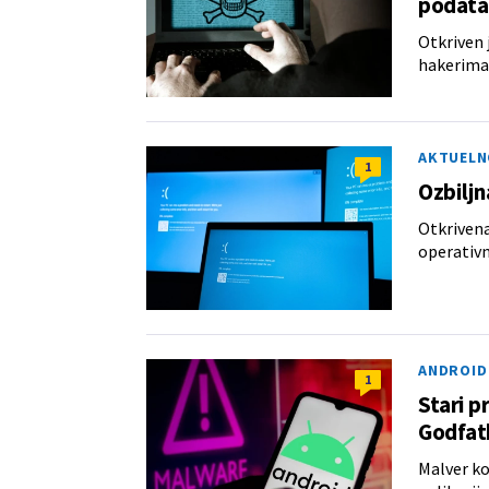
podata
Otkriven 
hakerima
AKTUELN
1
Ozbiljn
Otkrivena
operativ
ANDROID
1
Stari p
Godfat
Malver ko