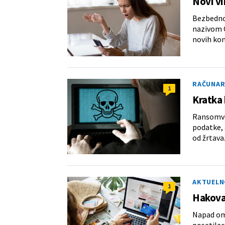
Novi vi
Bezbednos
nazivom C
novih kon
RAČUNAR
1
Kratka 
Ransomver
podatke, a
od žrtava.
AKTUELN
1
Hakova
Napad om