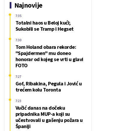
Najnovije
7:35
Totalni haos u Beloj kući;
Sukobili se Tramp i Hegset
7:30
Tom Holand obara rekorde:
"Spajdermen" mu doneo
honorar od kojeg se vrti u glavi
FOTO
7:27
Gof, Ribakina, Pegula i Jović u
trećem kolu Toronta
7:23
Vučić danas na dočeku
pripadnika MUP-a koji su
učestvovali u gašenju požara u
Španiji