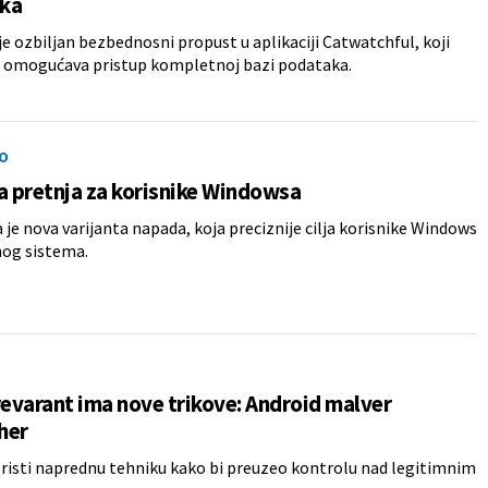
ka
je ozbiljan bezbednosni propust u aplikaciji Catwatchful, koji
 omogućava pristup kompletnoj bazi podataka.
O
a pretnja za korisnike Windowsa
 je nova varijanta napada, koja preciznije cilja korisnike Windows
nog sistema.
revarant ima nove trikove: Android malver
her
risti naprednu tehniku kako bi preuzeo kontrolu nad legitimnim