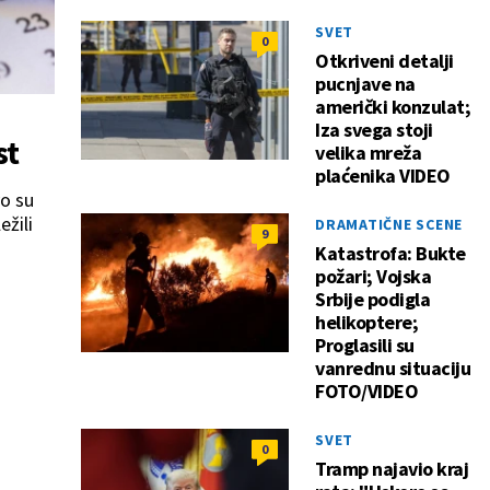
SVET
0
Otkriveni detalji
pucnjave na
američki konzulat;
Iza svega stoji
st
velika mreža
plaćenika VIDEO
vo su
ežili
DRAMATIČNE SCENE
9
Katastrofa: Bukte
požari; Vojska
Srbije podigla
helikoptere;
Proglasili su
vanrednu situaciju
FOTO/VIDEO
SVET
0
Tramp najavio kraj