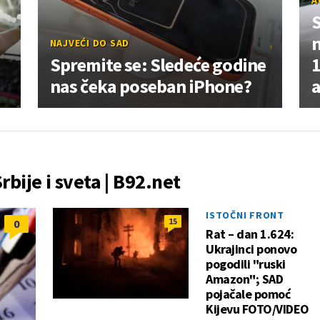
A
NAJVEĆI DO SAD
Spremite se: Sledeće godine
1
nas čeka poseban iPhone?
Srbije i sveta | B92.net
ISTOČNI FRONT
15
0
Rat – dan 1.624:
Ukrajinci ponovo
pogodili "ruski
Amazon"; SAD
pojačale pomoć
Kijevu FOTO/VIDEO