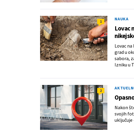
NAUKA
1
Lovac n
nikejsk
Lovac na 
grad u ok
sabora, z
Izniku u T
AKTUELN
2
Opasno:
Nakon što
svojih fo
uključuje