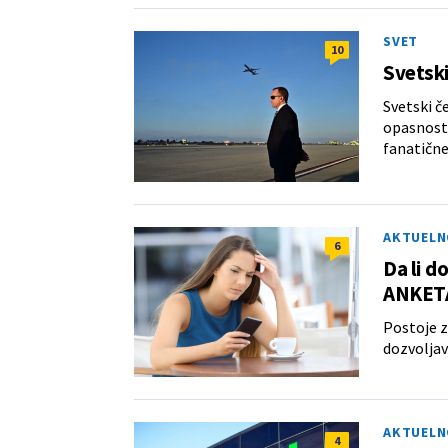
SVET
10
Svetski 
Svetski če
opasnosti
fanatične
AKTUELN
6
Da li d
ANKET
Postoje z
dozvoljav
AKTUELN
4