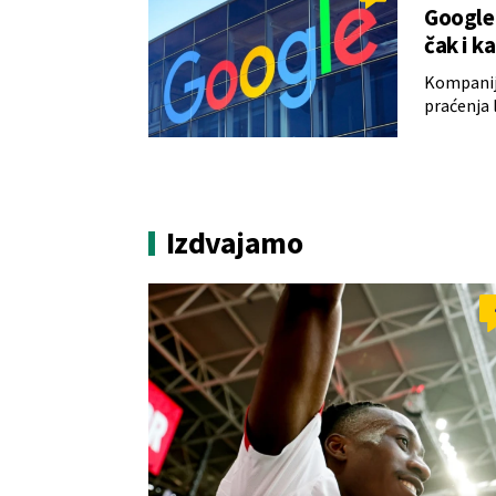
Google 
čak i k
Kompanija
praćenja 
Izdvajamo