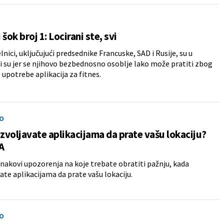
šok broj 1: Locirani ste, svi
lnici, uključujući predsednike Francuske, SAD i Rusije, su u
 su jer se njihovo bezbednosno osoblje lako može pratiti zbog
 upotrebe aplikacija za fitnes.
O
ozvoljavate aplikacijama da prate vašu lokaciju?
A
nakovi upozorenja na koje trebate obratiti pažnju, kada
ate aplikacijama da prate vašu lokaciju.
O