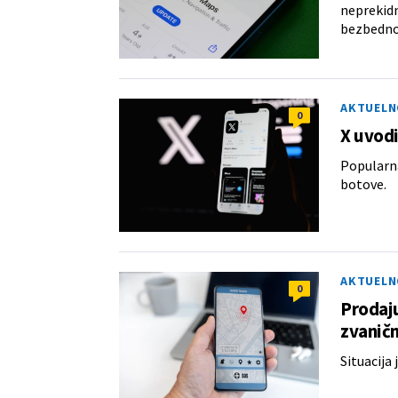
neprekidn
bezbednost
AKTUELN
0
X uvodi
Popularna
botove.
AKTUELN
0
Prodaju
zvaničn
Situacija