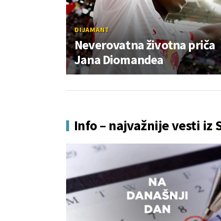
DIJAMANT
Neverovatna životna priča
Jana Diomandea
Info – najvažnije vesti iz 