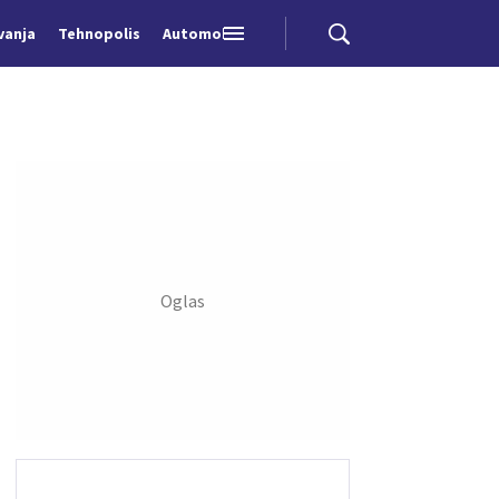
vanja
Tehnopolis
Automobili