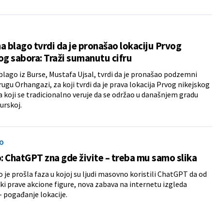
a blago tvrdi da je pronašao lokaciju Prvog
og sabora: Traži sumanutu cifru
blago iz Burse, Mustafa Ujsal, tvrdi da je pronašao podzemni
rugu Orhangazi, za koji tvrdi da je prava lokacija Prvog nikejskog
a koji se tradicionalno veruje da se održao u današnjem gradu
urskoj.
O
 ChatGPT zna gde živite – treba mu samo slika
 je prošla faza u kojoj su ljudi masovno koristili ChatGPT da od
tki prave akcione figure, nova zabava na internetu izgleda
 - pogađanje lokacije.