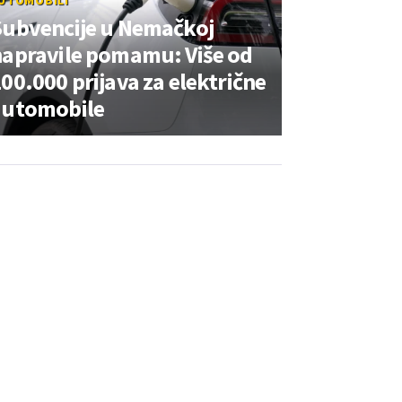
UTOMOBILI
Subvencije u Nemačkoj
napravile pomamu: Više od
00.000 prijava za električne
automobile