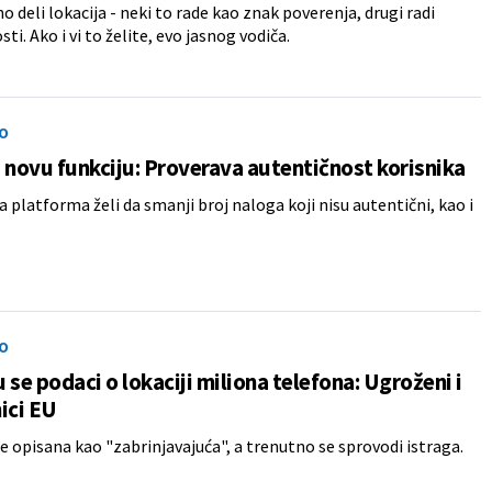
o deli lokacija - neki to rade kao znak poverenja, drugi radi
i. Ako i vi to želite, evo jasnog vodiča.
O
 novu funkciju: Proverava autentičnost korisnika
 platforma želi da smanji broj naloga koji nisu autentični, kao i
O
 se podaci o lokaciji miliona telefona: Ugroženi i
ici EU
 je opisana kao "zabrinjavajuća", a trenutno se sprovodi istraga.