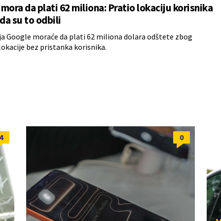
mora da plati 62 miliona: Pratio lokaciju korisnika
ada su to odbili
 Google moraće da plati 62 miliona dolara odštete zbog
lokacije bez pristanka korisnika.
4
0