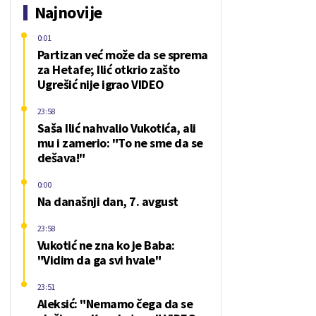
Najnovije
0:01
Partizan već može da se sprema
za Hetafe; Ilić otkrio zašto
Ugrešić nije igrao VIDEO
23:58
Saša Ilić nahvalio Vukotića, ali
mu i zamerio: "To ne sme da se
dešava!"
0:00
Na današnji dan, 7. avgust
23:58
Vukotić ne zna ko je Baba:
"Vidim da ga svi hvale"
23:51
Aleksić: "Nemamo čega da se