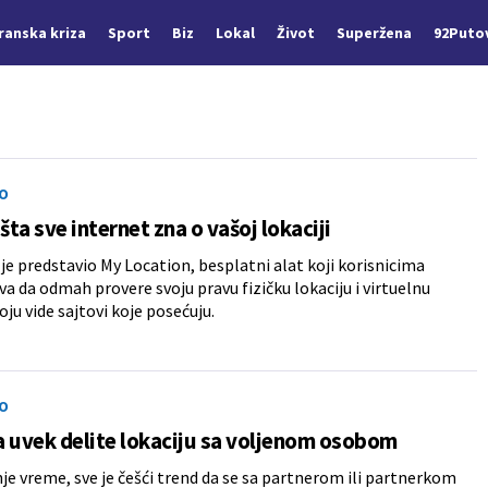
Iranska kriza
Sport
Biz
Lokal
Život
Superžena
92Puto
O
 šta sve internet zna o vašoj lokaciji
e predstavio My Location, besplatni alat koji korisnicima
 da odmah provere svoju pravu fizičku lokaciju i virtuelnu
oju vide sajtovi koje posećuju.
O
 uvek delite lokaciju sa voljenom osobom
je vreme, sve je češći trend da se sa partnerom ili partnerkom