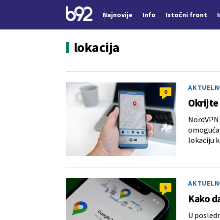
Najnovije
Info
Istočni front
Nova vest
lokacija
AKTUELN
0
Okrijte
NordVPN j
omogućava
lokaciju k
AKTUELN
5
Kako da
U posledn