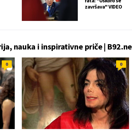
rata: "Uskoro se
završava" VIDEO
rija, nauka i inspirativne priče | B92.ne
0
0