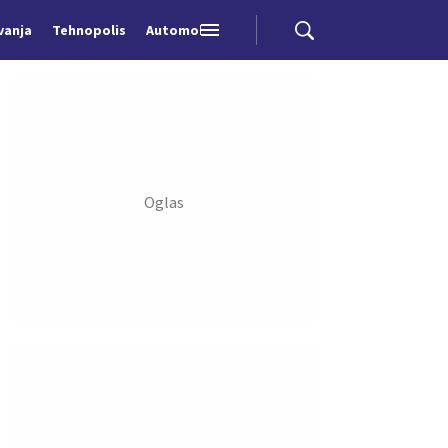
vanja
Tehnopolis
Automobili