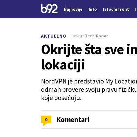
Najnovije
Info
Istočni front
Nova vest
Izvor:
Tech Radar
AKTUELNO
Okrijte šta sve i
lokaciji
NordVPN je predstavio My Location
odmah provere svoju pravu fizičku l
koje posećuju.
Komentari
0