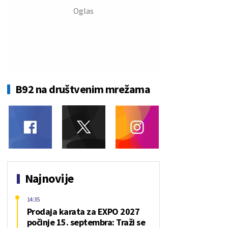
B92 na društvenim mrežama
Najnovije
14:35
Prodaja karata za EXPO 2027
počinje 15. septembra: Traži se