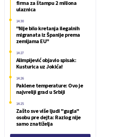
firma za štampu 2 miliona
ulaznica
14:30
"Nije bilo kretanja ilegalnih
migranata iz Španije prema
zemljama EU"
14:27
Alimpijević objavio spisak:
Kusturica uz Jokića!
14:26
Paklene temperature: Ovo je
najvreliji grad u Srbiji
14:25
Zašto sve više ljudi "gugla"
osobu pre dejta: Razlog nije
samo znatiželja