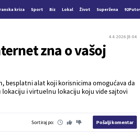
Iranska kriza
Sport
Biz
Lokal
Život
Superžena
92Puto
4.4.2026.
8:04
nternet zna o vašoj
, besplatni alat koji korisnicima omogućava da
okaciju i virtuelnu lokaciju koju vide sajtovi
Sortiraj po:
Pošalji komentar