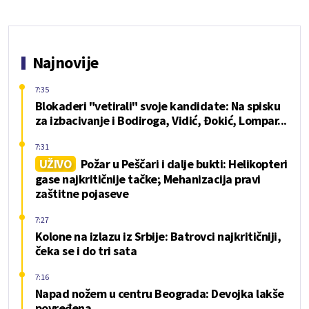
Najnovije
7:35
Blokaderi "vetirali" svoje kandidate: Na spisku
za izbacivanje i Bodiroga, Vidić, Đokić, Lompar...
7:31
UŽIVO
Požar u Peščari i dalje bukti: Helikopteri
gase najkritičnije tačke; Mehanizacija pravi
zaštitne pojaseve
7:27
Kolone na izlazu iz Srbije: Batrovci najkritičniji,
čeka se i do tri sata
7:16
Napad nožem u centru Beograda: Devojka lakše
povređena