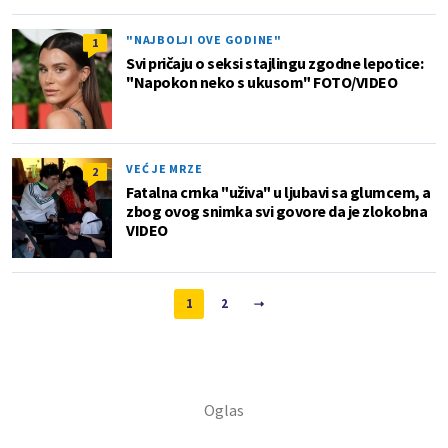
"NAJBOLJI OVE GODINE"
1
Svi pričaju o seksi stajlingu zgodne lepotice:
"Napokon neko s ukusom" FOTO/VIDEO
VEĆ JE MRZE
2
Fatalna crnka "uživa" u ljubavi sa glumcem, a
zbog ovog snimka svi govore da je zlokobna
VIDEO
1
2