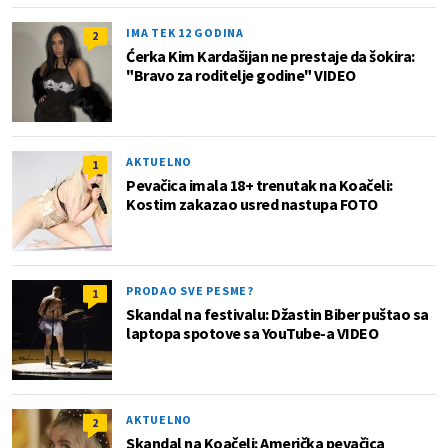
IMA TEK 12 GODINA
2
Ćerka Kim Kardašijan ne prestaje da šokira:
"Bravo za roditelje godine" VIDEO
AKTUELNO
1
Pevačica imala 18+ trenutak na Koačeli:
Kostim zakazao usred nastupa FOTO
PRODAO SVE PESME?
1
Skandal na festivalu: Džastin Biber puštao sa
laptopa spotove sa YouTube-a VIDEO
AKTUELNO
2
Skandal na Koačeli: Američka pevačica