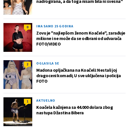
nadrogirana, a da toga nisam bila ni svesna"
IMA SAMO 25 GODINA
0
Zovu je "najlepšom ženom Koačele", zarađuje
milione i ne može da se odbrani od udvarača
FOTO/VIDEO
OGLASILA SE
2
Madona opljačkana na Koačeli: Nestali joj
dragoceni komadi; U sve uključena i policija
FOTO
AKTUELNO
1
Koačela kažnjena sa 44.000 dolara zbog
nastupa Džastina Bibera