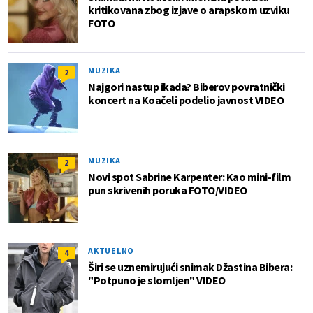
kritikovana zbog izjave o arapskom uzviku
FOTO
MUZIKA
2
Najgori nastup ikada? Biberov povratnički
koncert na Koačeli podelio javnost VIDEO
MUZIKA
2
Novi spot Sabrine Karpenter: Kao mini-film
pun skrivenih poruka FOTO/VIDEO
AKTUELNO
4
Širi se uznemirujući snimak Džastina Bibera:
"Potpuno je slomljen" VIDEO