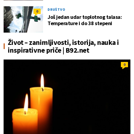
DRUŠTVO
0
Još jedan udar toplotnog talasa:
Temperature i do 38 stepeni
Život – zanimljivosti, istorija, nauka i
inspirativne priče | B92.net
0