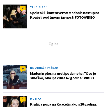
"LUD PLES"
2
Spektakl i kontroverza: Madonin nastup na
Koačeli pod lupom javnosti FOTO/VIDEO
NE OBRAĆA PAŽNJU
0
Madonin ples na meti podsmeha: "Ovo je
smešno, ona ipak ima 67 godina" VIDEO
MUZIKA
1
Kraljica popa na Koačeli nakon 20 godina: