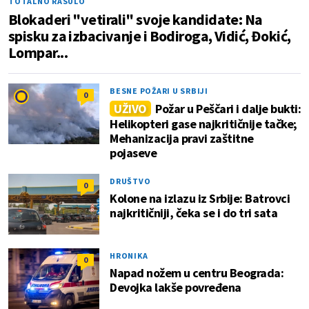
TOTALNO RASULO
Blokaderi "vetirali" svoje kandidate: Na
spisku za izbacivanje i Bodiroga, Vidić, Đokić,
Lompar...
BESNE POŽARI U SRBIJI
0
UŽIVO
Požar u Peščari i dalje bukti:
Helikopteri gase najkritičnije tačke;
Mehanizacija pravi zaštitne
pojaseve
DRUŠTVO
0
Kolone na izlazu iz Srbije: Batrovci
najkritičniji, čeka se i do tri sata
HRONIKA
0
Napad nožem u centru Beograda:
Devojka lakše povređena