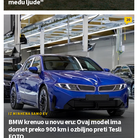
među ljude"
20
IZ MINHENA SAMO EV
BMW krenuo u novu eru: Ovaj model ima
domet preko 900 km i ozbiljno preti Tesli
FOTO