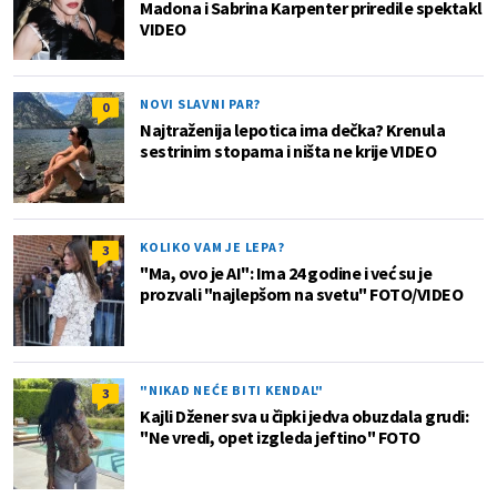
Madona i Sabrina Karpenter priredile spektakl
VIDEO
NOVI SLAVNI PAR?
0
Najtraženija lepotica ima dečka? Krenula
sestrinim stopama i ništa ne krije VIDEO
KOLIKO VAM JE LEPA?
3
"Ma, ovo je AI": Ima 24 godine i već su je
prozvali "najlepšom na svetu" FOTO/VIDEO
"NIKAD NEĆE BITI KENDAL"
3
Kajli Džener sva u čipki jedva obuzdala grudi:
"Ne vredi, opet izgleda jeftino" FOTO