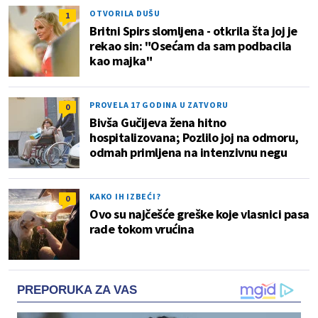
OTVORILA DUŠU
1
Britni Spirs slomljena - otkrila šta joj je
rekao sin: "Osećam da sam podbacila
kao majka"
PROVELA 17 GODINA U ZATVORU
0
Bivša Gučijeva žena hitno
hospitalizovana; Pozlilo joj na odmoru,
odmah primljena na intenzivnu negu
KAKO IH IZBEĆI?
0
Ovo su najčešće greške koje vlasnici pasa
rade tokom vrućina
PREPORUKA ZA VAS