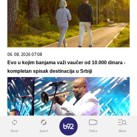
06. 08. 2026 07:08
Evo u kojim banjama važi vaučer od 10.000 dinara -
kompletan spisak destinacija u Srbiji
✕
Novo
Sport
Video
Menu