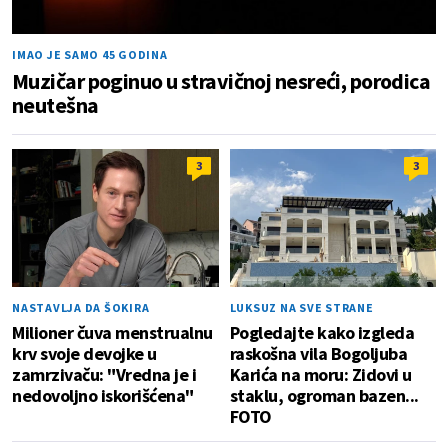
IMAO JE SAMO 45 GODINA
Muzičar poginuo u stravičnoj nesreći, porodica
neutešna
3
3
NASTAVLJA DA ŠOKIRA
LUKSUZ NA SVE STRANE
Milioner čuva menstrualnu
Pogledajte kako izgleda
krv svoje devojke u
raskošna vila Bogoljuba
zamrzivaču: "Vredna je i
Karića na moru: Zidovi u
nedovoljno iskorišćena"
staklu, ogroman bazen...
FOTO