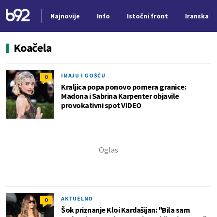
Najnovije
Info
Istočni front
Iranska kr
Nova vest
Koačela
IMAJU I GOŠĆU
0
Kraljica popa ponovo pomera granice:
Madona i Sabrina Karpenter objavile
provokativni spot VIDEO
AKTUELNO
0
Šok priznanje Kloi Kardašijan: "Bila sam