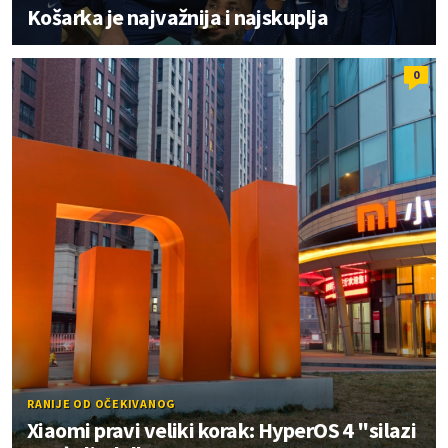
Košarka je najvažnija i najskuplja
0
RANIJE OD OČEKIVANOG
Xiaomi pravi veliki korak: HyperOS 4 "silazi