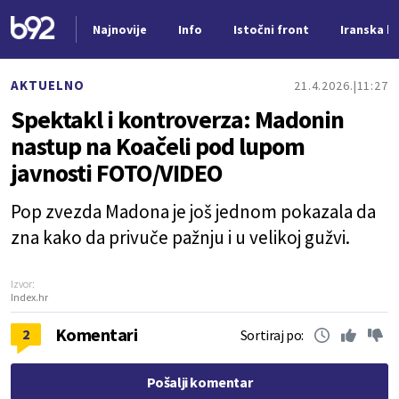
Najnovije
Info
Istočni front
Iranska kr
Nova vest
AKTUELNO
21.4.2026.
11:27
Spektakl i kontroverza: Madonin
nastup na Koačeli pod lupom
javnosti FOTO/VIDEO
Pop zvezda Madona je još jednom pokazala da
zna kako da privuče pažnju i u velikoj gužvi.
Izvor:
Index.hr
Komentari
2
Sortiraj po:
Pošalji komentar