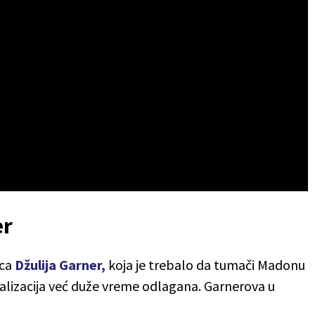
er
ica
Džulija Garner
,
koja je trebalo da tumači Madonu
ealizacija već duže vreme odlagana. Garnerova u