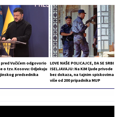
i pred Vučićem odgovorio
LOVE NAŠE POLICAJCE, DA SE SRBI
je o tzv. Kosovu: Odjekuju
ISELJAVAJU: Na KiM ljude privode
ajinskog predsednika
bez dokaza, na tajnim spiskovima
više od 200 pripadnika MUP