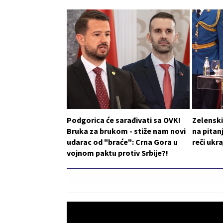
Podgorica će sarađivati sa OVK!
Zelensk
Bruka za brukom - stiže nam novi
na pitan
udarac od "braće": Crna Gora u
reči ukr
vojnom paktu protiv Srbije?!