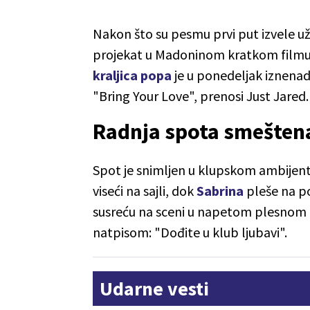
Nakon što su pesmu prvi put izvele už
projekat u Madoninom kratkom filmu 
kraljica popa
je u ponedeljak iznenad
"Bring Your Love", prenosi Just Jared.
Radnja spota smešten
Spot je snimljen u klupskom ambijen
viseći na sajli, dok
Sabrina
pleše na p
susreću na sceni u napetom plesnom 
natpisom: "Dođite u klub ljubavi".
Udarne vesti