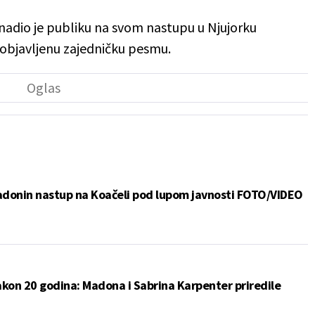
nadio je publiku na svom nastupu u Njujorku
eobjavljenu zajedničku pesmu.
adonin nastup na Koačeli pod lupom javnosti FOTO/VIDEO
akon 20 godina: Madona i Sabrina Karpenter priredile