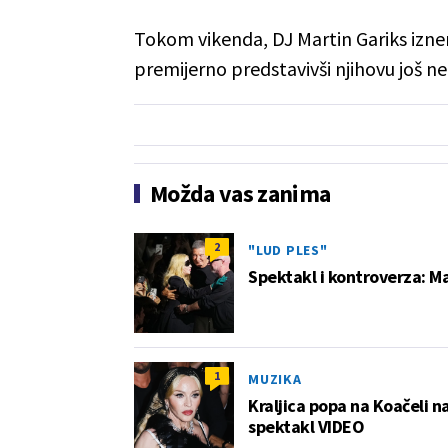
Tokom vikenda, DJ Martin Gariks izne
premijerno predstavivši njihovu još n
Možda vas zanima
2
"LUD PLES"
Spektakl i kontroverza: M
1
MUZIKA
Kraljica popa na Koačeli n
spektakl VIDEO