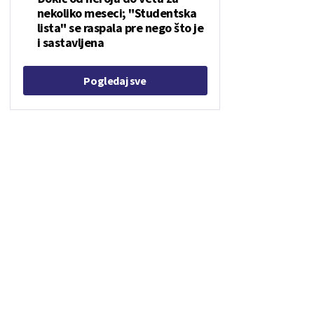
nekoliko meseci; "Studentska
lista" se raspala pre nego što je
i sastavljena
Pogledaj sve