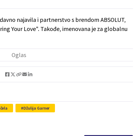
edavno najavila i partnerstvo s brendom ABSOLUT,
ring Your Love". Takođe, imenovana je za globalnu
čela
Džulija Garner