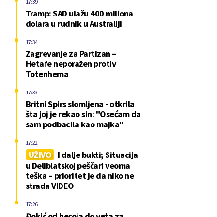
17:39
Tramp: SAD ulažu 400 miliona
dolara u rudnik u Australiji
17:34
Zagrevanje za Partizan –
Hetafe neporažen protiv
Totenhema
17:33
Britni Spirs slomljena - otkrila
šta joj je rekao sin: "Osećam da
sam podbacila kao majka"
17:22
UŽIVO
I dalje bukti; Situacija
u Deliblatskoj peščari veoma
teška – prioritet je da niko ne
strada VIDEO
17:26
Đokić od heroja do veta za