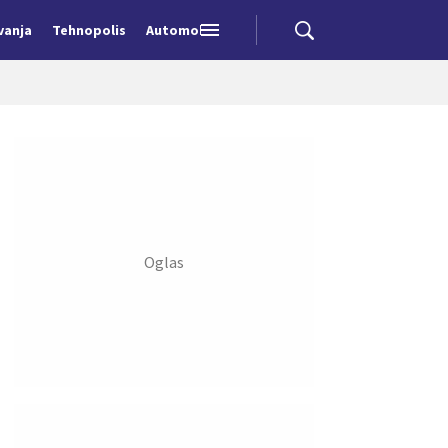
vanja
Tehnopolis
Automobili