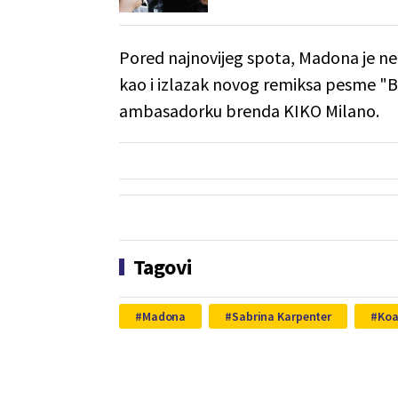
Pored najnovijeg spota, Madona je n
kao i izlazak novog remiksa pesme "B
ambasadorku brenda KIKO Milano.
Tagovi
Madona
Sabrina Karpenter
Koa