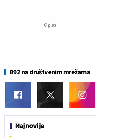
B92 na društvenim mrežama
Najnovije