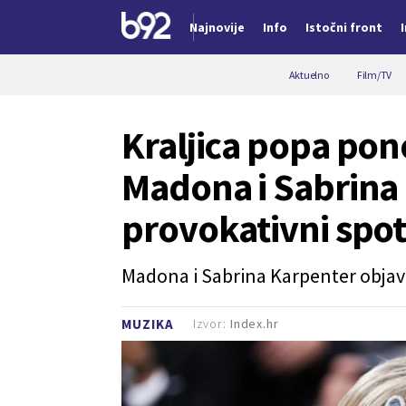
Najnovije
Info
Istočni front
Nova vest
Aktuelno
Film/TV
Kraljica popa po
Madona i Sabrina 
provokativni spo
Madona i Sabrina Karpenter objavil
Izvor:
Index.hr
MUZIKA