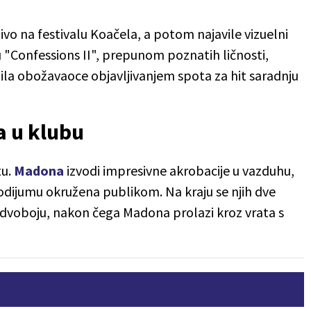
ivo na festivalu Koačela, a potom najavile vizuelni
"Confessions II", prepunom poznatih ličnosti,
ila obožavaoce objavljivanjem spota za hit saradnju
a u klubu
tu.
Madona
izvodi impresivne akrobacije u vazduhu,
odijumu okružena publikom. Na kraju se njih dve
dvoboju, nakon čega Madona prolazi kroz vrata s