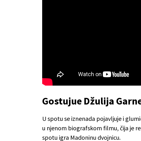
Gostujue Džulija Garn
U spotu se iznenada pojavljuje i glum
u njenom biografskom filmu, čija je r
spotu igra Madoninu dvojnicu.