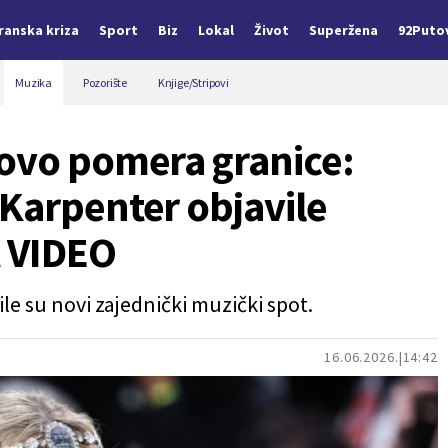
Iranska kriza
Sport
Biz
Lokal
Život
Superžena
92Puto
Muzika
Pozorište
Knjige/Stripovi
novo pomera granice:
Karpenter objavile
t VIDEO
e su novi zajednički muzički spot.
16.06.2026.
14:42