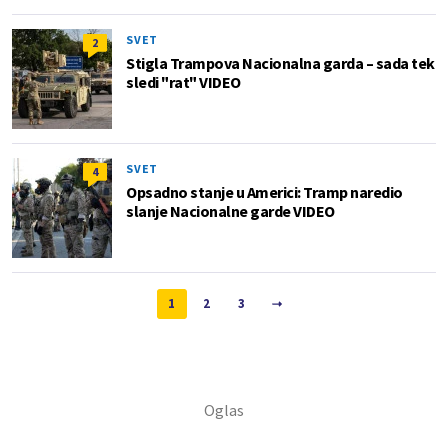
SVET
2
Stigla Trampova Nacionalna garda – sada tek
sledi "rat" VIDEO
SVET
4
Opsadno stanje u Americi: Tramp naredio
slanje Nacionalne garde VIDEO
1
2
3