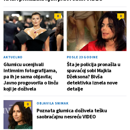
0
0
AKTUELNO
POSLE 23 GODINE
Glumicu ucenjivali
Šta je policija pronašla u
intimnim fotografijama,
spavaćoj sobi Majkla
pa ih je sama objavila;
Džeksona? Bivša
Javno progovorila o linču
detektivka iznela nove
koji je doživela
detalje
OBJAVILA SNIMAK
0
Poznata glumica doživela tešku
saobraćajnu nesreću VIDEO