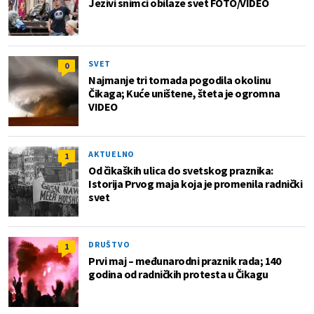
Jezivi snimci obilaze svet FOTO/VIDEO
SVET
0
Najmanje tri tornada pogodila okolinu
Čikaga; Kuće uništene, šteta je ogromna
VIDEO
AKTUELNO
1
Od čikaških ulica do svetskog praznika:
Istorija Prvog maja koja je promenila radnički
svet
DRUŠTVO
1
Prvi maj – međunarodni praznik rada; 140
godina od radničkih protesta u Čikagu