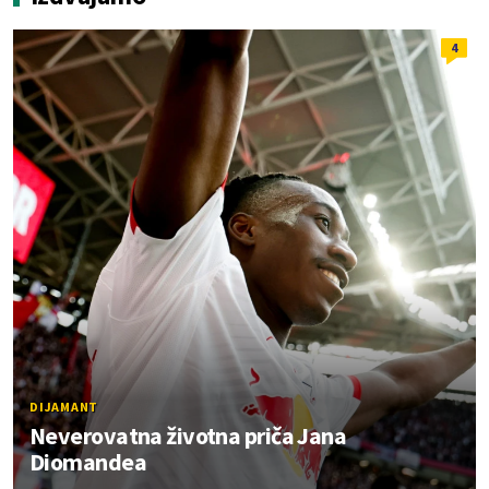
4
DIJAMANT
Neverovatna životna priča Jana
Diomandea