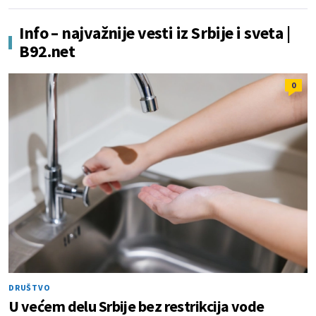
Info – najvažnije vesti iz Srbije i sveta |
B92.net
0
DRUŠTVO
U većem delu Srbije bez restrikcija vode