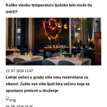
Koliko visoku temperaturu ljudsko telo može da
izdrži?
23. 07. 2026 12:47
Letnje večeri u gradu više nisu rezervisane za
vikend: Zašto sve više ljudi bira večeru koja se
spontano pretvori u druženje
05. 08. 2026 15:45