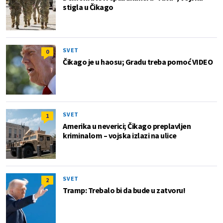
stigla u Čikago
SVET
0
Čikago je u haosu; Gradu treba pomoć VIDEO
SVET
1
Amerika u neverici; Čikago preplavljen
kriminalom – vojska izlazi na ulice
SVET
2
Tramp: Trebalo bi da bude u zatvoru!