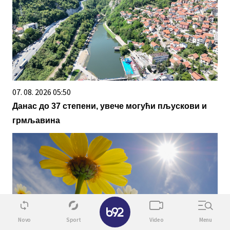
07. 08. 2026 05:50
Данас до 37 степени, увече могући пљускови и
грмљавина
✕
Novo
Sport
Video
Menu