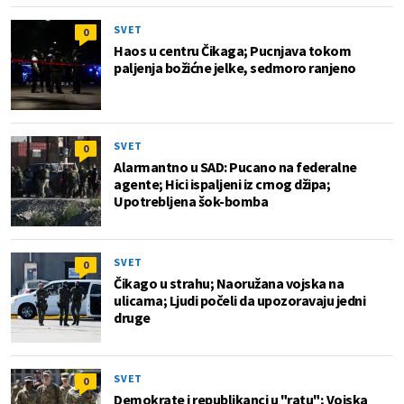
SVET
0
Haos u centru Čikaga; Pucnjava tokom
paljenja božićne jelke, sedmoro ranjeno
SVET
0
Alarmantno u SAD: Pucano na federalne
agente; Hici ispaljeni iz crnog džipa;
Upotrebljena šok-bomba
SVET
0
Čikago u strahu; Naoružana vojska na
ulicama; Ljudi počeli da upozoravaju jedni
druge
SVET
0
Demokrate i republikanci u "ratu"; Vojska