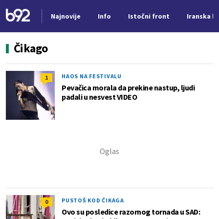
Najnovije
Info
Istočni front
Iranska kr
Nova vest
Čikago
HAOS NA FESTIVALU
1
Pevačica morala da prekine nastup, ljudi
padali u nesvest VIDEO
PUSTOŠ KOD ČIKAGA
0
Ovo su posledice razornog tornada u SAD: