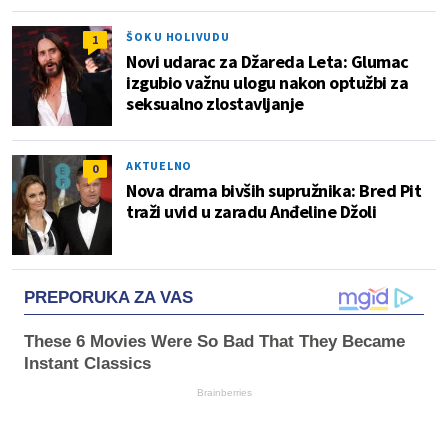
ŠOK U HOLIVUDU
1
Novi udarac za Džareda Leta: Glumac
izgubio važnu ulogu nakon optužbi za
seksualno zlostavljanje
AKTUELNO
0
Nova drama bivših supružnika: Bred Pit
traži uvid u zaradu Anđeline Džoli
PREPORUKA ZA VAS
These 6 Movies Were So Bad That They Became
Instant Classics
Brainberries