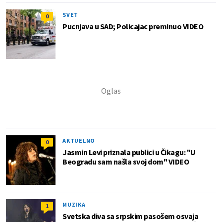
SVET
0
Pucnjava u SAD; Policajac preminuo VIDEO
AKTUELNO
0
Jasmin Levi priznala publici u Čikagu: "U
Beogradu sam našla svoj dom" VIDEO
MUZIKA
1
Svetska diva sa srpskim pasošem osvaja