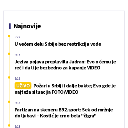
Najnovije
8:22
U većem delu Srbije bez restrikcija vode
8:17
Jeziva pojava preplaviila Jadran: Evo o čemu je
reč i da li je bezbedno za kupanje VIDEO
8:16
UŽIVO
Požari u Srbiji i dalje bukte; Evo gde je
najteža situacija FOTO/VIDEO
8:13
Partizan na skeneru B92.sport: Sek od mržnje
do ljubavi – Kostić je crno-bela "čigra"
8:13