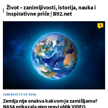
Život – zanimljivosti, istorija, nauka i
inspirativne priče | B92.net
0
ZANEMEĆETE OD ŠOKA
Zemlja nije onakva kakvom je zamišljamo?
NASA prikazala njen pravi oblik VIDEO