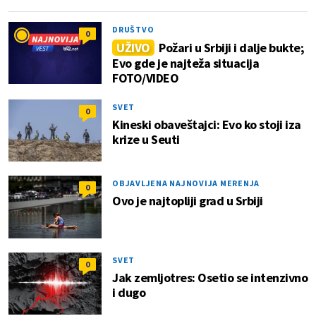
DRUŠTVO
0
UŽIVO
Požari u Srbiji i dalje bukte;
Evo gde je najteža situacija
FOTO/VIDEO
SVET
0
Kineski obaveštajci: Evo ko stoji iza
krize u Seuti
OBJAVLJENA NAJNOVIJA MERENJA
0
Ovo je najtopliji grad u Srbiji
SVET
0
Jak zemljotres: Osetio se intenzivno
i dugo