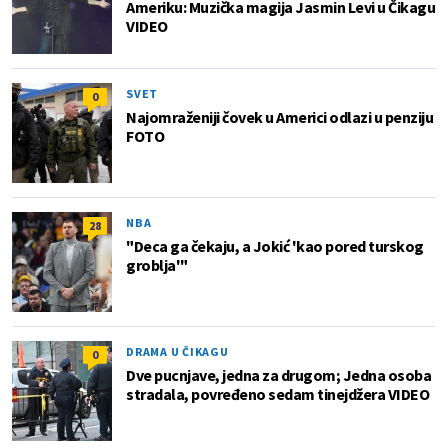
Ameriku: Muzička magija Jasmin Levi u Čikagu
VIDEO
SVET
0
Najomraženiji čovek u Americi odlazi u penziju
FOTO
NBA
28
"Deca ga čekaju, a Jokić 'kao pored turskog
groblja'"
DRAMA U ČIKAGU
0
Dve pucnjave, jedna za drugom; Jedna osoba
stradala, povređeno sedam tinejdžera VIDEO