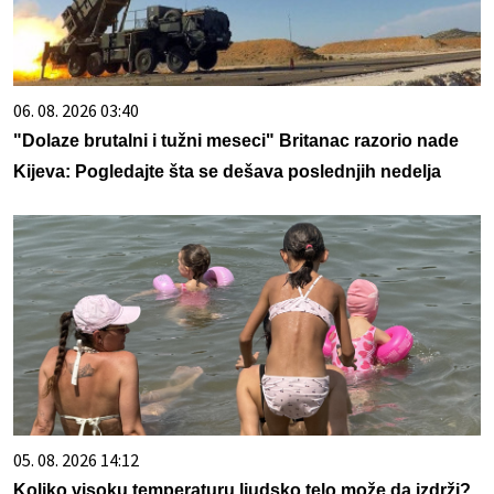
06. 08. 2026 03:40
"Dolaze brutalni i tužni meseci" Britanac razorio nade
Kijeva: Pogledajte šta se dešava poslednjih nedelja
05. 08. 2026 14:12
Koliko visoku temperaturu ljudsko telo može da izdrži?