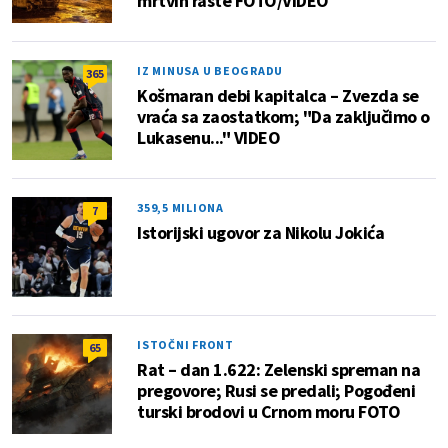
mrtvih raste FOTO/VIDEO
IZ MINUSA U BEOGRADU
365
Košmaran debi kapitalca – Zvezda se
vraća sa zaostatkom; "Da zaključimo o
Lukasenu..." VIDEO
359,5 MILIONA
7
Istorijski ugovor za Nikolu Jokića
ISTOČNI FRONT
65
Rat – dan 1.622: Zelenski spreman na
pregovore; Rusi se predali; Pogođeni
turski brodovi u Crnom moru FOTO