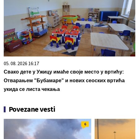
05. 08. 2026 16:17
Свако дете у Ужицу имаће своје место у вртићу:
Отварањем "Бубамаре" и нових сеоских вртића
укида се листа чекања
Povezane vesti
6