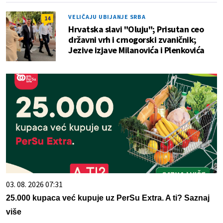
VELIČAJU UBIJANJE SRBA
14
Hrvatska slavi "Oluju"; Prisutan ceo
državni vrh i crnogorski zvaničnik;
Jezive izjave Milanovića i Plenkovića
03. 08. 2026 07:31
25.000 kupaca već kupuje uz PerSu Extra. A ti? Saznaj
više