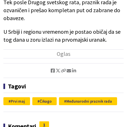
Tek posle Drugog svetskog rata, praznik rada je
ozvaničen i prešao kompletan put od zabrane do
obaveze.
U Srbiji i regionu vremenom je postao običaj da se
tog dana u zoru izlazi na prvomajski uranak.
Tagovi
Prvi maj
Čikago
Međunarodni praznik rada
1
Komentari