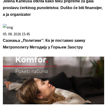
Jelena Karleuša otkrila kako teku pripreme za gala
proslavu ćerkinog punoletstva: Duško će biti finansijer,
a ja organizator
05. 08. 2026 15:45
Сазнања „Политике”: Ко је поставио замку
Митрополиту Методију у Горњем Заостру