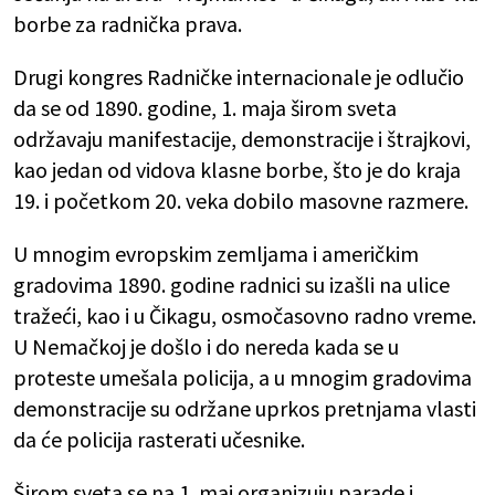
borbe za radnička prava.
Drugi kongres Radničke internacionale je odlučio
da se od 1890. godine, 1. maja širom sveta
održavaju manifestacije, demonstracije i štrajkovi,
kao jedan od vidova klasne borbe, što je do kraja
19. i početkom 20. veka dobilo masovne razmere.
U mnogim evropskim zemljama i američkim
gradovima 1890. godine radnici su izašli na ulice
tražeći, kao i u Čikagu, osmočasovno radno vreme.
U Nemačkoj je došlo i do nereda kada se u
proteste umešala policija, a u mnogim gradovima
demonstracije su održane uprkos pretnjama vlasti
da će policija rasterati učesnike.
Širom sveta se na 1. maj organizuju parade i