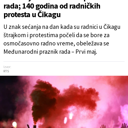
rada; 140 godina od radničkih
protesta u Čikagu
U znak sećanja na dan kada su radnici u Čikagu
štrajkom i protestima počeli da se bore za
osmočasovno radno vreme, obeležava se
Međunarodni praznik rada – Prvi maj.
Izvor:
RTS