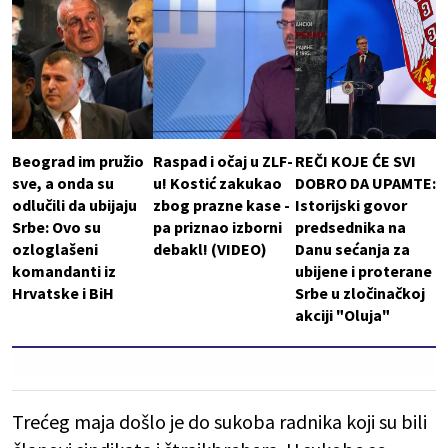
Beograd im pružio
Raspad i očaj u ZLF-
REČI KOJE ĆE SVI
sve, a onda su
u! Kostić zakukao
DOBRO DA UPAMTE:
odlučili da ubijaju
zbog prazne kase -
Istorijski govor
Srbe: Ovo su
pa priznao izborni
predsednika na
ozloglašeni
debakl! (VIDEO)
Danu sećanja za
komandanti iz
ubijene i proterane
Hrvatske i BiH
Srbe u zločinačkoj
akciji "Oluja"
Trećeg maja došlo je do sukoba radnika koji su bili