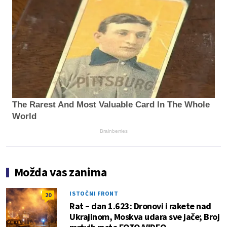
The Rarest And Most Valuable Card In The Whole
World
Brainberries
Možda vas zanima
ISTOČNI FRONT
20
Rat – dan 1.623: Dronovi i rakete nad
Ukrajinom, Moskva udara sve jače; Broj