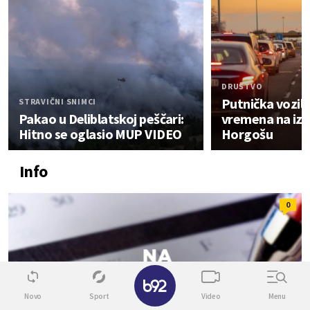
DRUŠTVO
Putnička vozila
STRAVIČNI SNIMCI
Pakao u Deliblatskoj peščari:
vremena na izl
Hitno se oglasio MUP VIDEO
Horgošu
Info
0
✕
Novo
Sport
Video
Menu