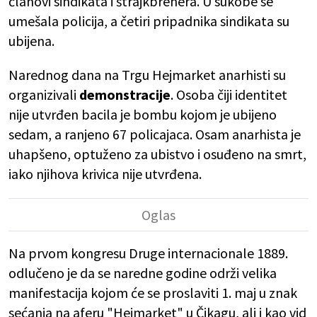
članovi sindikata i štrajkbrehera. U sukobe se
umešala policija, a četiri pripadnika sindikata su
ubijena.
Narednog dana na Trgu Hejmarket anarhisti su
organizivali
demonstracije
. Osoba čiji identitet
nije utvrđen bacila je bombu kojom je ubijeno
sedam, a ranjeno 67 policajaca. Osam anarhista je
uhapšeno, optuženo za ubistvo i osuđeno na smrt,
iako njihova krivica nije utvrđena.
Na prvom kongresu Druge internacionale 1889.
odlučeno je da se naredne godine održi velika
manifestacija kojom će se proslaviti 1. maj u znak
sećanja na aferu "Hejmarket" u Čikagu, ali i kao vid