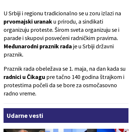
U Srbiji i regionu tradicionalno se u zoru izlazi na
prvomajski uranak
u prirodu, a sindikati
organizuju proteste. Širom sveta organizuju se i
parade i skupovi posvećeni radničkim pravima.
Međunarodni praznik rada
je u Srbiji državni
praznik.
Praznik rada obeležava se 1. maja, na dan kada su
radnici u Čikagu
pre tačno 140 godina štrajkom i
protestima počeli da se bore za osmočasovno
radno vreme.
Udarne vesti