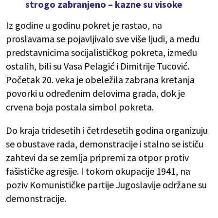
strogo zabranjeno – kazne su visoke
Iz godine u godinu pokret je rastao, na
proslavama se pojavljivalo sve više ljudi, a među
predstavnicima socijalističkog pokreta, između
ostalih, bili su Vasa Pelagić i Dimitrije Tucović.
Početak 20. veka je obeležila zabrana kretanja
povorki u određenim delovima grada, dok je
crvena boja postala simbol pokreta.
Do kraja tridesetih i četrdesetih godina organizuju
se obustave rada, demonstracije i stalno se ističu
zahtevi da se zemlja pripremi za otpor protiv
fašističke agresije. I tokom okupacije 1941, na
poziv Komunističke partije Jugoslavije održane su
demonstracije.