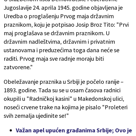
Jugoslavije 24. aprila 1945. godine objavljena je
Uredba o proglašenju Prvog maja državnim
praznikom, koju je potpisao Josip Broz Tito: "Prvi
maj proglašava se državnim praznikom. U
državnim nadleštvima, državnim i privatnim
ustanovama i preduzećima toga dana neće se
raditi. Prvog maja sve radnje moraju biti
zatvorene."
Obeležavanje praznika u Srbiji je počelo ranije –
1893. godine. Tada su se u osam časova radnici
okupili u "Radničkoj kasini" u Makedonskoj ulici,
noseći crvene trake na kojima je pisalo "Proleteri
svih zemalja ujedinite se!"
Važan apel upućen građanima Srbije; Ovo je