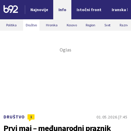
Najnovije
Info
Istočni front
Iranska kr
Nova vest
Politika
Društvo
Hronika
Kosovo
Region
Svet
Razno
DRUŠTVO
01.05.2026.
7:45
1
Prvi maj – međunarodni praznik