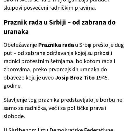
skupovi posvećeni radničkim pravima.
Praznik rada u Srbiji – od zabrana do
uranaka
Obeležavanje
Praznika rada
u Srbiji prešlo je dug
put – od zabrane održavanja kojoj su prkosili
radnici protestnim šetnjama, bojkotom rada i
zborovima, preko prvomajskih uranaka do
obaveze koju je uveo
Josip Broz Tito
1945.
godine.
Slavljenje tog praznika predstavljalo je borbu ne
samo za radnička, već i za politička prava i
slobode.
U Službenom listu Demokratske Federativne