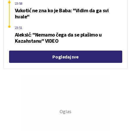
23:58
Vukotić ne zna ko je Baba: "Vidim da ga svi
hvale"
23:51
Aleksić: "Nemamo čega da se plašimo u
Kazahstanu" VIDEO
Pogledaj sve