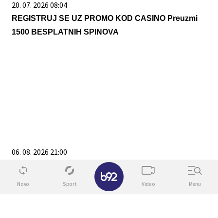
20. 07. 2026 08:04
REGISTRUJ SE UZ PROMO KOD CASINO Preuzmi
1500 BESPLATNIH SPINOVA
06. 08. 2026 21:00
Ne može im niko ništa: Ova 2 znaka horoskopa
✕
čuvaju anđeli
Novo
Sport
Video
Menu