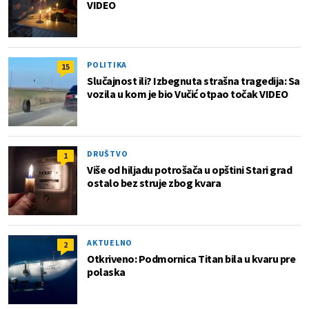
VIDEO
POLITIKA
15
Slučajnost ili? Izbegnuta strašna tragedija: Sa
vozila u kom je bio Vučić otpao točak VIDEO
DRUŠTVO
1
Više od hiljadu potrošača u opštini Stari grad
ostalo bez struje zbog kvara
AKTUELNO
2
Otkriveno: Podmornica Titan bila u kvaru pre
polaska