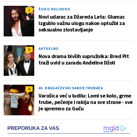
ŠOK U HOLIVUDU
1
Novi udarac za Džareda Leta: Glumac
izgubio važnu ulogu nakon optužbi za
seksualno zlostavljanje
AKTUELNO
0
Nova drama bivših supružnika: Bred Pit
traži uvid u zaradu Anđeline Džoli
65. DRAGAČEVSKI SABOR TRUBAČA
0
Varošica već u ludilu: Lomi se kolo, grme
trube, pečenje i rakija na sve strane - sve
je spremno za Guču
PREPORUKA ZA VAS