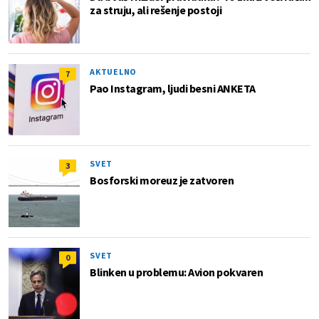
za struju, ali rešenje postoji
AKTUELNO
7
Pao Instagram, ljudi besni ANKETA
SVET
3
Bosforski moreuz je zatvoren
SVET
0
Blinken u problemu: Avion pokvaren