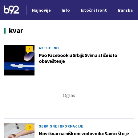
Najnovije
Info
Istočni front
Iranska kr
Nova vest
kvar
AKTUELNO
3
Pao Facebook u Srbiji: Svima stiže isto
obaveštenje
SERVISNE INFORMACIJE
0
Novi kvar na niškom vodovodu: Samo što je