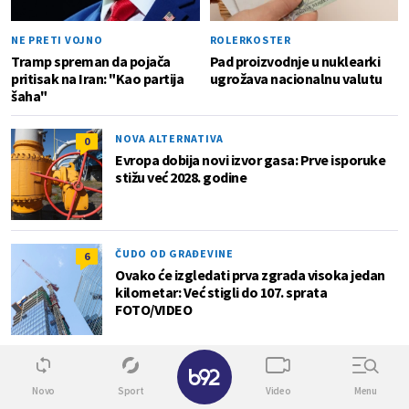
NE PRETI VOJNO
ROLERKOSTER
Tramp spreman da pojača
Pad proizvodnje u nuklearki
pritisak na Iran: "Kao partija
ugrožava nacionalnu valutu
šaha"
NOVA ALTERNATIVA
0
Evropa dobija novi izvor gasa: Prve isporuke
stižu već 2028. godine
ČUDO OD GRAĐEVINE
6
Ovako će izgledati prva zgrada visoka jedan
kilometar: Već stigli do 107. sprata
FOTO/VIDEO
✕
Novo
Sport
Video
Menu