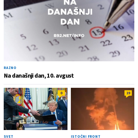
RAZNO
Na današnji dan, 10. avgust
0
19
SVET
ISTOČNI FRONT