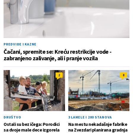
PREDVIĐE I KAZNE
Čačani, spremite se: Kreću restrikcije vode -
zabranjeno zalivanje, ali i pranje vozila
2
8
DRUŠTVO
3 LAMELE I 280 STANOVA
Ostali su bez ičega: Porodici
Na mestu nekadašnje fabrike
sa dvoje male dece izgorela
na Zvezdari planirana gradnja