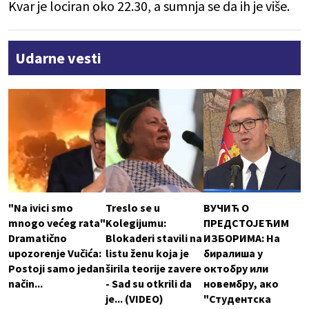
Kvar je lociran oko 22.30, a sumnja se da ih je više.
Udarne vesti
"Na ivici smo
Treslo se u
ВУЧИЋ О
mnogo većeg rata"
Kolegijumu:
ПРЕДСТОЈЕЋИМ
Dramatično
Blokaderi stavili na
ИЗБОРИМА: На
upozorenje Vučića:
listu ženu koja je
биралиша у
Postoji samo jedan
širila teorije zavere
октобру или
način...
- Sad su otkrili da
новембру, ако
je... (VIDEO)
"Студентска