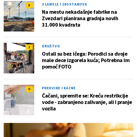
3 LAMELE I 280 STANOVA
8
Na mestu nekadašnje fabrike na
Zvezdari planirana gradnja novih
31.000 kvadrata
DRUŠTVO
2
Ostali su bez ičega: Porodici sa dvoje
male dece izgorela kuća; Potrebna im
pomoć FOTO
PREDVIĐE I KAZNE
0
Čačani, spremite se: Kreću restrikcije
vode - zabranjeno zalivanje, ali i pranje
vozila