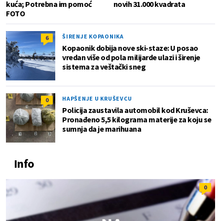
kuća; Potrebna im pomoć
novih 31.000 kvadrata
FOTO
ŠIRENJE KOPAONIKA
6
Kopaonik dobija nove ski-staze: U posao
vredan više od pola milijarde ulazi i širenje
sistema za veštački sneg
HAPŠENJE U KRUŠEVCU
0
Policija zaustavila automobil kod Kruševca:
Pronađeno 5,5 kilograma materije za koju se
sumnja da je marihuana
Info
0