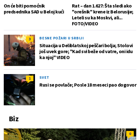
On će biti pomoćnik
Rat – dan 1.627: Šta sledi ako
predsednika SAD u Beloj kući
"orešnik" krene iz Belorusije;
Leteli su ka Moskvi, ali...
FOTO/VIDEO
BESNE POŽARI U SRBIJI
3
Situacija u Deliblatskoj peščari bolja; Stolovi
još uvek gore; "Kad svi beže od vatre, oni idu
ka njoj" VIDEO
SVET
1
Rusi se povlače; Posle 18 meseci pao dogovor
Biz
0