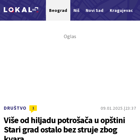
Beograd
Niš
Novi Sad
Kragujevac
Nova vest
DRUŠTVO
09.01.2025.
23:37
1
Više od hiljadu potrošača u opštini
Stari grad ostalo bez struje zbog
kvara