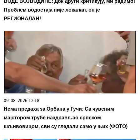
ВОДЕ ВОЈВОДИНЕ: Док други критикују, ми радимо!
Проблем водостаја није локалан, он је
РЕГИОНАЛАН!
09. 08. 2026 12:18
Нема предаха за Орбана у Гучи: Са чувеним
мајстором трубе наздрављао српском
шљивовицом, сви су гледали само у њих (ФОТО)