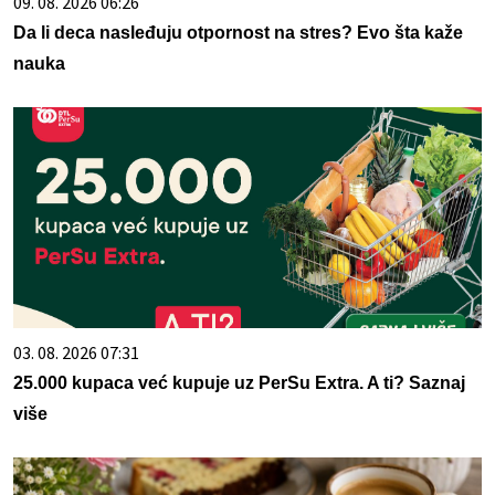
09. 08. 2026 06:26
Da li deca nasleđuju otpornost na stres? Evo šta kaže
nauka
03. 08. 2026 07:31
25.000 kupaca već kupuje uz PerSu Extra. A ti? Saznaj
više