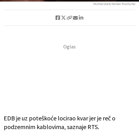
Shutterstock/Yevhen Prozhyrko
EDB je uz poteškoće locirao kvar jer je reč o
podzemnim kablovima, saznaje RTS.