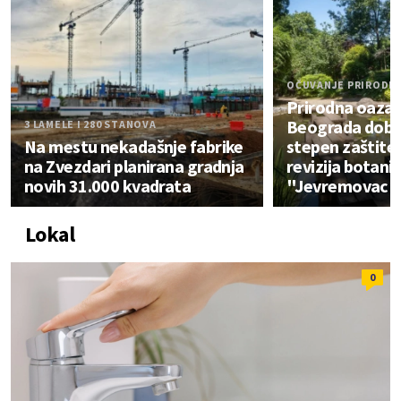
OČUVANJE PRIRODE
Prirodna oaza 
Beograda dobija
3 LAMELE I 280 STANOVA
Na mestu nekadašnje fabrike
stepen zaštite
na Zvezdari planirana gradnja
revizija botani
novih 31.000 kvadrata
"Jevremovac"
Lokal
0