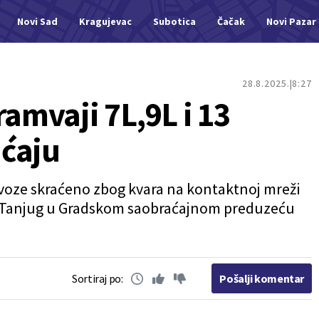
Novi Sad
Kragujevac
Subotica
Čačak
Novi Pazar
28.8.2025.
8:27
ramvaji 7L,9L i 13
ćaju
os voze skraćeno zbog kvara na kontaktnoj mreži
 Tanjug u Gradskom saobraćajnom preduzeću
Sortiraj po:
Pošalji komentar