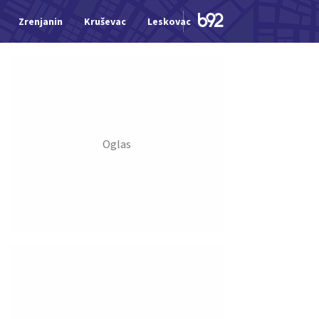
Zrenjanin
Kruševac
Leskovac
Jagodina
Šid