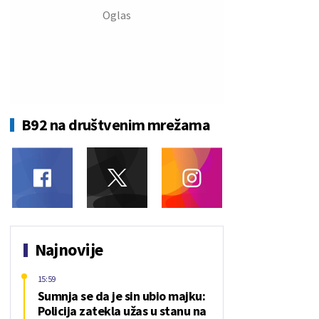
B92 na društvenim mrežama
Najnovije
15:59
Sumnja se da je sin ubio majku:
Policija zatekla užas u stanu na