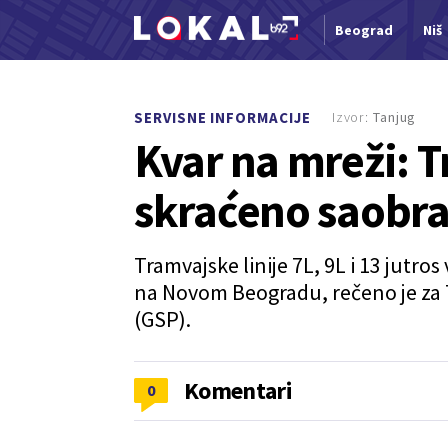
Beograd
Niš
Nova vest
Izvor:
Tanjug
SERVISNE INFORMACIJE
Kvar na mreži: T
skraćeno saobra
Tramvajske linije 7L, 9L i 13 jutr
na Novom Beogradu, rečeno je za
(GSP).
Komentari
0