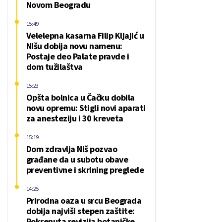
Novom Beogradu
15:49
Velelepna kasarna Filip Kljajić u
NIšu dobija novu namenu:
Postaje deo Palate pravde i
dom tužilaštva
15:23
Opšta bolnica u Čačku dobila
novu opremu: Stigli novi aparati
za anesteziju i 30 kreveta
15:19
Dom zdravlja Niš pozvao
građane da u subotu obave
preventivne i skrining preglede
14:25
Prirodna oaza u srcu Beograda
dobija najviši stepen zaštite:
Pokrenuta revizija botaničke