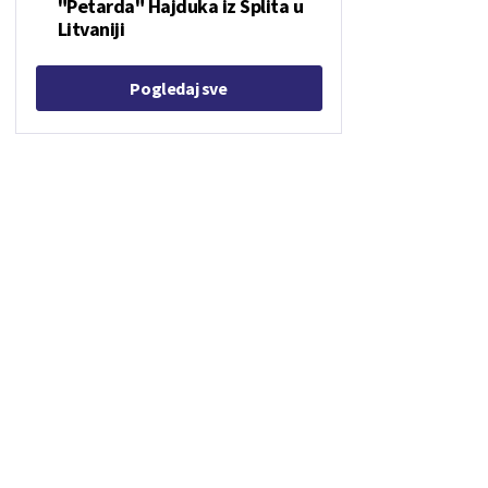
"Petarda" Hajduka iz Splita u
Litvaniji
Pogledaj sve