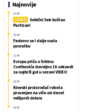
Najnovije
21:04
UŽIVO
Sebični Sek koštao
Partizan!
21:00
Fedorov se i dalje nada
povratku
21:00
Evropa priča o Srbinu:
Cvetkoviću dovoljno 16 sekundi
za najbrži gol u sezoni VIDEO
20:55
Kineski proizvođač robota
procenjen na više od devet
milijardi dolara
20:53