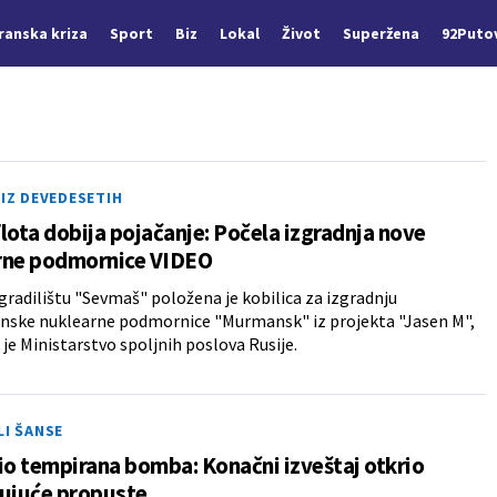
Iranska kriza
Sport
Biz
Lokal
Život
Superžena
92Puto
 IZ DEVEDESETIH
lota dobija pojačanje: Počela izgradnja nove
rne podmornice VIDEO
radilištu "Sevmaš" položena je kobilica za izgradnju
nske nuklearne podmornice "Murmansk" iz projekta "Jasen M",
 je Ministarstvo spoljnih poslova Rusije.
LI ŠANSE
io tempirana bomba: Konačni izveštaj otkrio
šujuće propuste