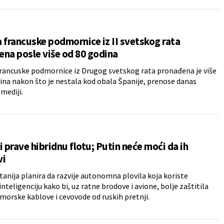
 francuske podmornice iz II svetskog rata
na posle više od 80 godina
rancuske podmornice iz Drugog svetskog rata pronađena je više
ina nakon što je nestala kod obala Španije, prenose danas
 mediji.
i prave hibridnu flotu; Putin neće moći da ih
vi
itanija planira da razvije autonomna plovila koja koriste
inteligenciju kako bi, uz ratne brodove i avione, bolje zaštitila
morske kablove i cevovode od ruskih pretnji.