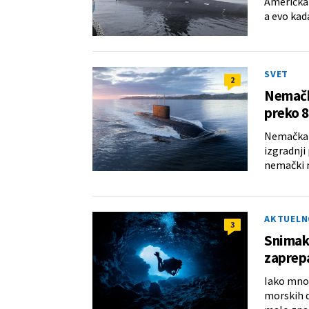
Američka 
a evo kada
SVET
2
Nemačk
preko 8
Nemačka i
izgradnji
nemački m
AKTUELN
3
Snimak
zaprep
Iako mnog
morskih d