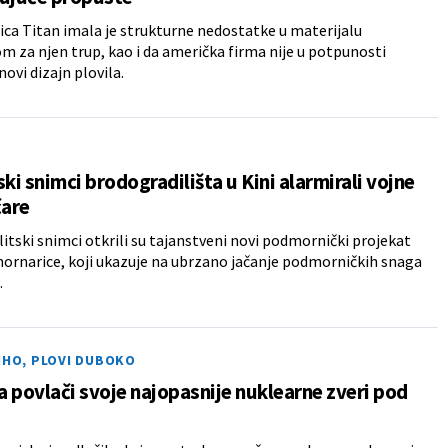
a Titan imala je strukturne nedostatke u materijalu
m za njen trup, kao i da američka firma nije u potpunosti
novi dizajn plovila.
ski snimci brodogradilišta u Kini alarmirali vojne
čare
litski snimci otkrili su tajanstveni novi podmornički projekat
ornarice, koji ukazuje na ubrzano jačanje podmorničkih snaga
.
IHO, PLOVI DUBOKO
 povlači svoje najopasnije nuklearne zveri pod