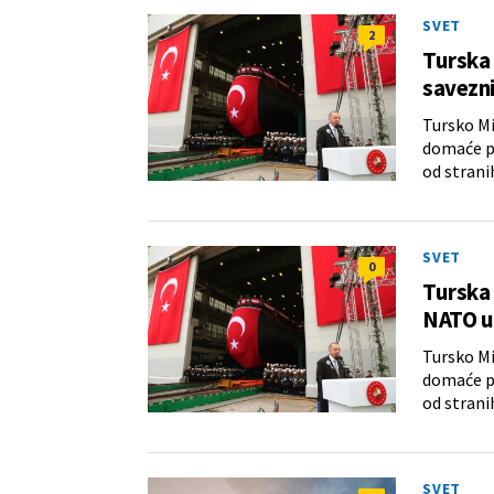
SVET
2
Turska
savezn
Tursko Mi
domaće p
od strani
SVET
0
Turska 
NATO u
Tursko Mi
domaće p
od strani
SVET