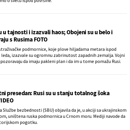
o o svetu ispod površine.
u u tajnosti i izazvali haos; Obojeni su u belo i
raju s Rusima FOTO
straživačke podmornice, koje plove hiljadama metara ispod
 leda, izazvale su ogromnu zabrinutost zapadnih zemalja. Vojni
upozoravaju da imaju pakleni plan i da im u tome pomažu Rusi.
ni presedan: Rusi su u stanju totalnog šoka
VIDEO
a Službe bezbednosti (SBU) objavila da je, u akciji sa ukrajinskom
om, uništena ruska podmornica u Crnom moru. Mediji navode da
istorijskom pogotku.