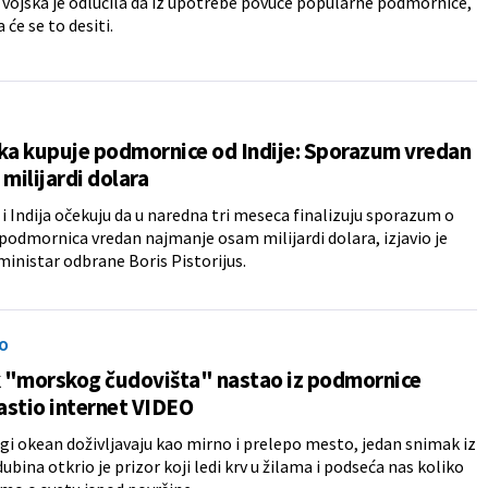
vojska je odlučila da iz upotrebe povuče popularne podmornice,
 će se to desiti.
a kupuje podmornice od Indije: Sporazum vredan
 milijardi dolara
 Indija očekuju da u naredna tri meseca finalizuju sporazum o
 podmornica vredan najmanje osam milijardi dolara, izjavio je
inistar odbrane Boris Pistorijus.
O
 "morskog čudovišta" nastao iz podmornice
astio internet VIDEO
i okean doživljavaju kao mirno i prelepo mesto, jedan snimak iz
ubina otkrio je prizor koji ledi krv u žilama i podseća nas koliko