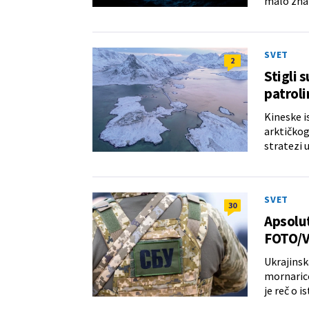
malo znam
SVET
2
Stigli s
patroli
Kineske i
arktičkog
stratezi 
SVET
30
Apsolut
FOTO/
Ukrajinsk
mornaric
je reč o 