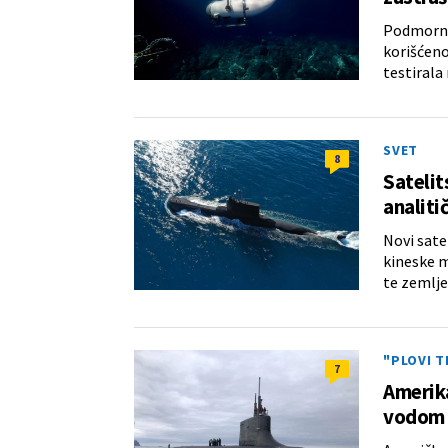
Podmornic
korišćeno
testirala 
SVET
8
Satelit
analiti
Novi sate
kineske m
te zemlje
"PLOVI T
7
Amerika
vodom