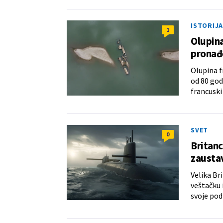
ISTORIJA
1
Olupina
pronađe
Olupina f
od 80 god
francuski
SVET
0
Britanc
zausta
Velika Br
veštačku 
svoje pod