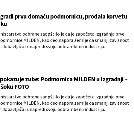
 gradi prvu domaću podmornicu, prodala korvetu
iku
nistarstvo odbrane saopštilo je da je započeta izgradnja prve
odmornice MILDEN, kao deo napora zemlje da smanji zavisnost
h dobavljača i unapredi svoju odbrambenu industriju.
pokazuje zube: Podmornica MILDEN u izgradnji –
 šoku FOTO
nistarstvo odbrane saopštilo je da je započeta izgradnja prve
odmornice MILDEN, kao deo napora zemlje da smanji zavisnost
h dobavljača i unapredi svoju odbrambenu industriju.