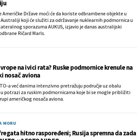
iju
e Američke Države moći će da koriste odbrambene objekte u
Australiji koji će služiti za održavanje nuklearnih podmornica u
ilateralnog sporazuma AUKUS, izjavio je danas australijski
odbrane Ričard Marls.
vrope na ivici rata? Ruske podmornice krenule na
i nosač aviona
TO-a već danima intenzivno pretražuju područje uz obalu
u potrazi za ruskim podmornicama koje bi se mogle približiti
rupi američkog nosača aviona.
A MORU
 fregata hitno raspoređeni; Rusija spremna da zada