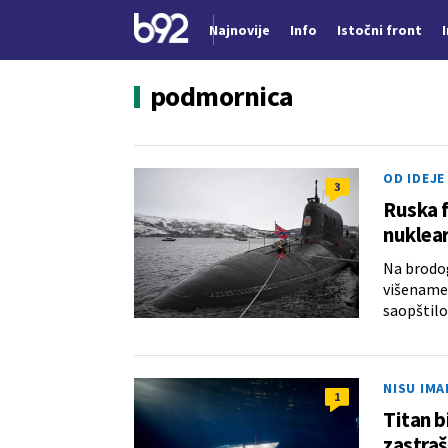
Najnovije
Info
Istočni front
Nova vest
podmornica
OD IDEJE
3
Ruska f
nuklea
Na brodog
višename
saopštilo
NISU IMA
1
Titan b
zastra