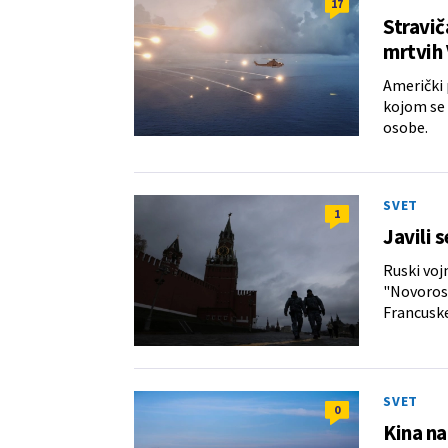
17
Stravič
mrtvih
Američki
kojom se 
osobe.
SVET
1
Javili 
Ruski voj
"Novorosi
Francuske
SVET
0
Kina na