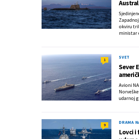
Austral
Sjedinjen
Zapadnoj 
okviru tr
ministar 
SVET
1
Sever E
američk
Avioni NA
Norveške 
udarnoj g
DRAMA N
9
Lovci i