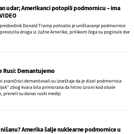
an udar; Amerikanci potopili podmornicu – ima
 VIDEO
 predsednik Donald Tramp pohvalio je uništavanje podmornice
prevozila droga iz Južne Amerike, prilikom čega su poginule dve
se Rusi: Demantujemo
ni zvaničnici demantovali su izveštaje da je dizel podmornica
jsk" zbog kvara bila primorana da hitno izroni kod obale
, preneli su danas ruski mediji.
 nišanu? Amerika šalje nuklearne podmornice u