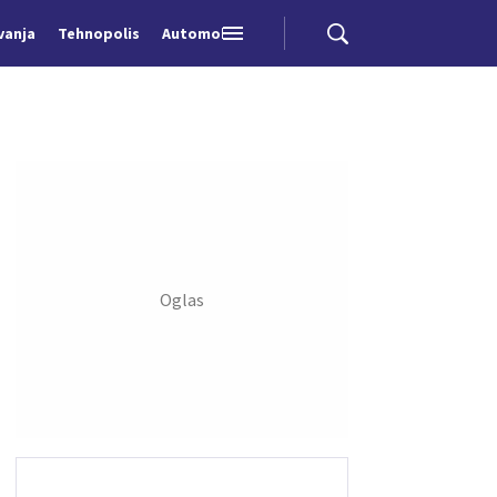
vanja
Tehnopolis
Automobili