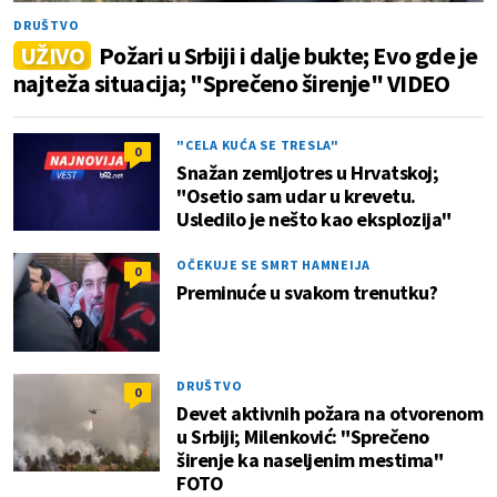
DRUŠTVO
UŽIVO
Požari u Srbiji i dalje bukte; Evo gde je
najteža situacija; "Sprečeno širenje" VIDEO
"CELA KUĆA SE TRESLA"
0
Snažan zemljotres u Hrvatskoj;
"Osetio sam udar u krevetu.
Usledilo je nešto kao eksplozija"
OČEKUJE SE SMRT HAMNEIJA
0
Preminuće u svakom trenutku?
DRUŠTVO
0
Devet aktivnih požara na otvorenom
u Srbiji; Milenković: "Sprečeno
širenje ka naseljenim mestima"
FOTO