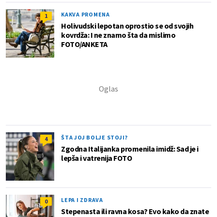
KAKVA PROMENA
1
Holivudski lepotan oprostio se od svojih
kovrdža: I ne znamo šta da mislimo
FOTO/ANKETA
ŠTA JOJ BOLJE STOJI?
4
Zgodna Italijanka promenila imidž: Sad je i
lepša i vatrenija FOTO
LEPA I ZDRAVA
0
Stepenasta ili ravna kosa? Evo kako da znate