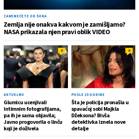
ZANEMEĆETE OD ŠOKA
Zemlja nije onakva kakvom je zamišljamo?
NASA prikazala njen pravi oblik VIDEO
0
0
AKTUELNO
POSLE 23 GODINE
Glumicu ucenjivali
Šta je policija pronašla u
intimnim fotografijama,
spavaćoj sobi Majkla
pa ih je sama objavila;
Džeksona? Bivša
Javno progovorila o linču
detektivka iznela nove
koji je doživela
detalje