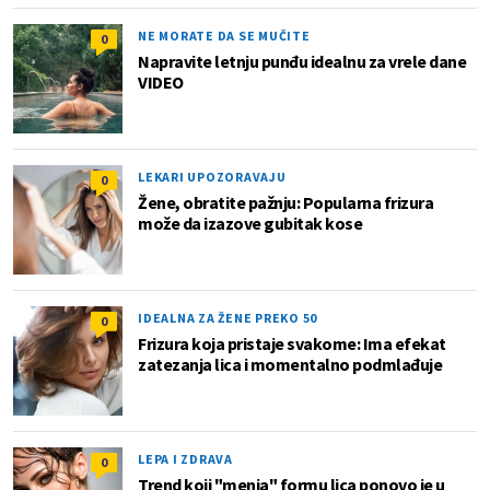
NE MORATE DA SE MUČITE
0
Napravite letnju punđu idealnu za vrele dane
VIDEO
LEKARI UPOZORAVAJU
0
Žene, obratite pažnju: Popularna frizura
može da izazove gubitak kose
IDEALNA ZA ŽENE PREKO 50
0
Frizura koja pristaje svakome: Ima efekat
zatezanja lica i momentalno podmlađuje
LEPA I ZDRAVA
0
Trend koji "menja" formu lica ponovo je u