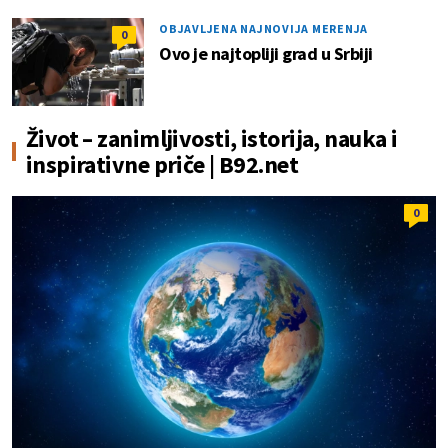
OBJAVLJENA NAJNOVIJA MERENJA
0
Ovo je najtopliji grad u Srbiji
Život – zanimljivosti, istorija, nauka i
inspirativne priče | B92.net
0