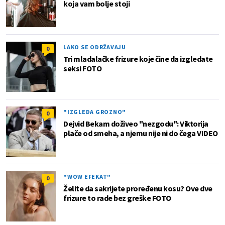
koja vam bolje stoji
LAKO SE ODRŽAVAJU
0
Tri mladalačke frizure koje čine da izgledate
seksi FOTO
"IZGLEDA GROZNO"
0
Dejvid Bekam doživeo "nezgodu": Viktorija
plače od smeha, a njemu nije ni do čega VIDEO
"WOW EFEKAT"
0
Želite da sakrijete proređenu kosu? Ove dve
frizure to rade bez greške FOTO