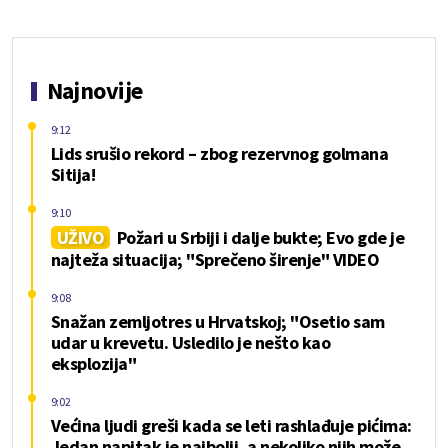
Najnovije
9:12
Lids srušio rekord – zbog rezervnog golmana
Sitija!
9:10
UŽIVO
Požari u Srbiji i dalje bukte; Evo gde je
najteža situacija; "Sprečeno širenje" VIDEO
9:08
Snažan zemljotres u Hrvatskoj; "Osetio sam
udar u krevetu. Usledilo je nešto kao
eksplozija"
9:02
Većina ljudi greši kada se leti rashlađuje pićima:
Jedan napitak je najbolji, a nekoliko njih može