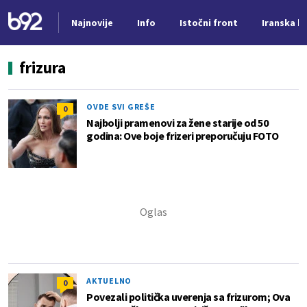
Najnovije
Info
Istočni front
Iranska kr
Nova vest
frizura
OVDE SVI GREŠE
0
Najbolji pramenovi za žene starije od 50
godina: Ove boje frizeri preporučuju FOTO
AKTUELNO
0
Povezali politička uverenja sa frizurom; Ova