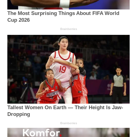
The Most Surprising Things About FIFA World
Cup 2026
Brainberries
Tallest Women On Earth — Their Height Is Jaw-
Dropping
Brainberries