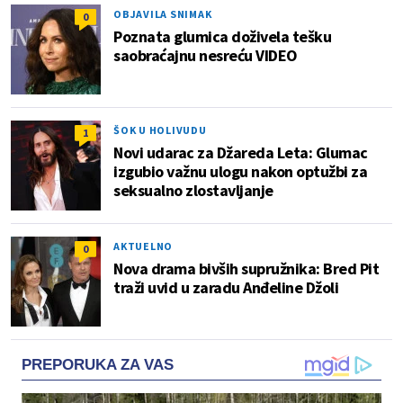
OBJAVILA SNIMAK
0
Poznata glumica doživela tešku
saobraćajnu nesreću VIDEO
ŠOK U HOLIVUDU
1
Novi udarac za Džareda Leta: Glumac
izgubio važnu ulogu nakon optužbi za
seksualno zlostavljanje
AKTUELNO
0
Nova drama bivših supružnika: Bred Pit
traži uvid u zaradu Anđeline Džoli
PREPORUKA ZA VAS