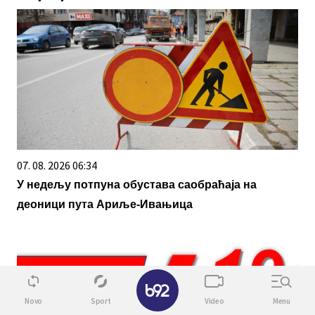
07. 08. 2026 06:34
У недељу потпуна обустава саобраћаја на
деоници пута Ариље-Ивањица
✕
Novo
Sport
Video
Menu