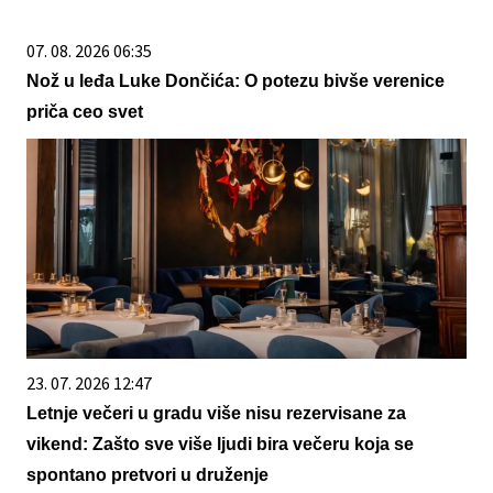
07. 08. 2026 06:35
Nož u leđa Luke Dončića: O potezu bivše verenice
priča ceo svet
23. 07. 2026 12:47
Letnje večeri u gradu više nisu rezervisane za
vikend: Zašto sve više ljudi bira večeru koja se
spontano pretvori u druženje