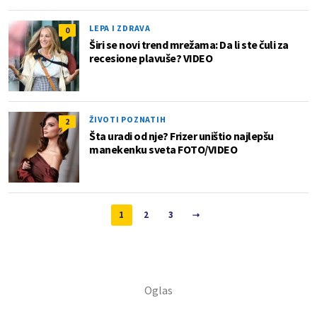
LEPA I ZDRAVA
0
Širi se novi trend mrežama: Da li ste čuli za
recesione plavuše? VIDEO
ŽIVOTI POZNATIH
2
Šta uradi od nje? Frizer uništio najlepšu
manekenku sveta FOTO/VIDEO
1
2
3