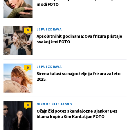
modi FOTO
LEPA I ZDRAVA
0
Apsolutni hit godinama: Ova frizura pristaje
svakoj ženi FOTO
LEPA I ZDRAVA
0
Sirena talasi su najpoželjnija frizura za leto
2025.
NIKOME NIJE JASNO
0
Očajnički potez skandalozne Bjanke? Bez
blama kopira Kim Kardašijan FOTO