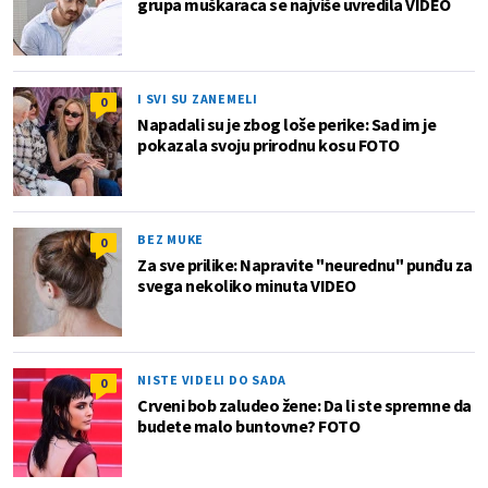
grupa muškaraca se najviše uvredila VIDEO
I SVI SU ZANEMELI
0
Napadali su je zbog loše perike: Sad im je
pokazala svoju prirodnu kosu FOTO
BEZ MUKE
0
Za sve prilike: Napravite "neurednu" punđu za
svega nekoliko minuta VIDEO
NISTE VIDELI DO SADA
0
Crveni bob zaludeo žene: Da li ste spremne da
budete malo buntovne? FOTO