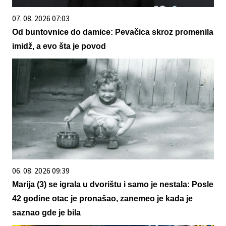
07. 08. 2026 07:03
Od buntovnice do damice: Pevačica skroz promenila
imidž, a evo šta je povod
06. 08. 2026 09:39
Marija (3) se igrala u dvorištu i samo je nestala: Posle
42 godine otac je pronašao, zanemeo je kada je
saznao gde je bila