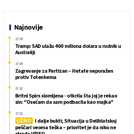
Najnovije
17:39
Tramp: SAD ulažu 400 miliona dolara u rudnik u
Australiji
17:34
Zagrevanje za Partizan – Hetafe neporažen
protiv Totenhema
17:33
Britni Spirs slomljena - otkrila šta joj je rekao
sin: "Osećam da sam podbacila kao majka"
17:22
UŽIVO
I dalje bukti; Situacija u Deliblatskoj
peščari veoma teška – prioritet je da niko ne
strada VIDEO