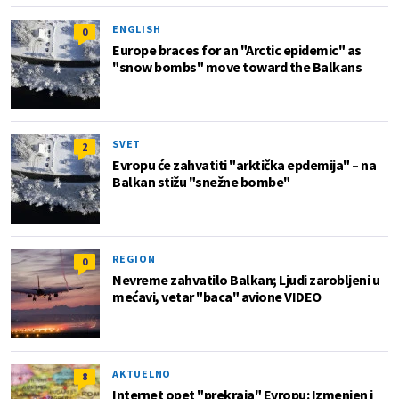
ENGLISH
0
Europe braces for an "Arctic epidemic" as
"snow bombs" move toward the Balkans
SVET
2
Evropu će zahvatiti "arktička epdemija" – na
Balkan stižu "snežne bombe"
REGION
0
Nevreme zahvatilo Balkan; Ljudi zarobljeni u
mećavi, vetar "baca" avione VIDEO
AKTUELNO
8
Internet opet "prekraja" Evropu: Izmenjen i