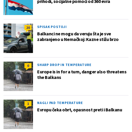
prihodi, socijalne pomoći od 360 evra
SPISAK POSTOJI
20
Balkanci ne mogu da veruju šta je sve
zabranjeno u Nemačkoj: Kazne stižu brzo
SHARP DROP IN TEMPERATURE
0
Europe is in for a turn, danger also threatens
the Balkans
NAGLI PAD TEMPERATURE
1
Evropu čeka obrt, opasnost preti i Balkanu