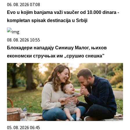
06. 08. 2026 07:08
Evo u kojim banjama važi vaučer od 10.000 dinara -
kompletan spisak destinacija u Srbiji
08. 08. 2026 10:55
Блокадери нападају Синишу Малог, њихов
економски стручњак им „срушио снешка”
05. 08. 2026 06:45