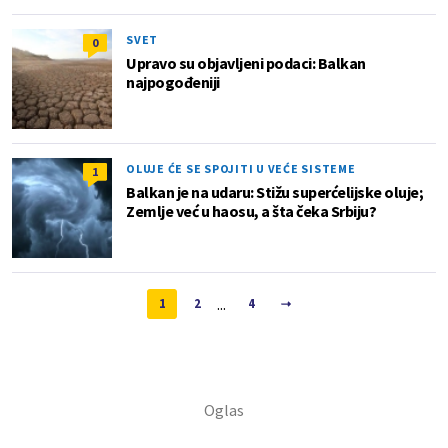
SVET
0
Upravo su objavljeni podaci: Balkan
najpogođeniji
OLUJE ĆE SE SPOJITI U VEĆE SISTEME
1
Balkan je na udaru: Stižu superćelijske oluje;
Zemlje već u haosu, a šta čeka Srbiju?
...
1
2
4