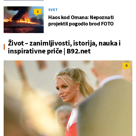
SVET
1
Haos kod Omana: Nepoznati
projektil pogodio brod FOTO
Život – zanimljivosti, istorija, nauka i
inspirativne priče | B92.net
0