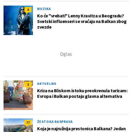
MUZIKA
0
Ko će "vrebati" Lenny Kravitza u Beogradu?
Svetski influenseri se vraćaju na Balkan zbog
zvezde
AKTUELNO
3
Kriza na Bliskom istoku preokrenula turizam:
Evropa i Balkan postaju glavna alternativa
ŽESTOKA RASPRAVA
77
Koja je najružnija prestonica Balkana? Jedan