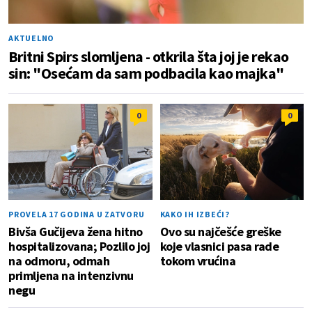
AKTUELNO
Britni Spirs slomljena - otkrila šta joj je rekao
sin: "Osećam da sam podbacila kao majka"
0
0
PROVELA 17 GODINA U ZATVORU
KAKO IH IZBEĆI?
Bivša Gučijeva žena hitno
Ovo su najčešće greške
hospitalizovana; Pozlilo joj
koje vlasnici pasa rade
na odmoru, odmah
tokom vrućina
primljena na intenzivnu
negu