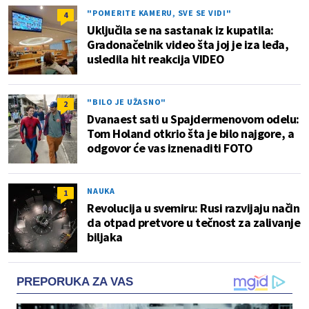
"POMERITE KAMERU, SVE SE VIDI"
4
Uključila se na sastanak iz kupatila:
Gradonačelnik video šta joj je iza leđa,
usledila hit reakcija VIDEO
"BILO JE UŽASNO"
2
Dvanaest sati u Spajdermenovom odelu:
Tom Holand otkrio šta je bilo najgore, a
odgovor će vas iznenaditi FOTO
NAUKA
1
Revolucija u svemiru: Rusi razvijaju način
da otpad pretvore u tečnost za zalivanje
biljaka
PREPORUKA ZA VAS