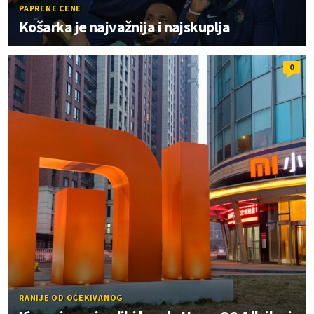
PAPRENE CENE
Košarka je najvažnija i najskuplja
0
RANIJE OD OČEKIVANOG