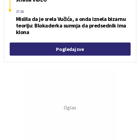
17:26
Mislila da je srela Vučića, a onda iznela bizarnu
teoriju: Blokaderka sumnja da predsednik ima
klona
Pogledaj sve