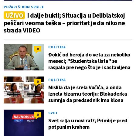
POŽARI ŠIROM SRBIJE
UŽIVO
I dalje bukti; Situacija u Deliblatskoj
peščari veoma teška – prioritet je da niko ne
strada VIDEO
POLITIKA
0
Đokić od heroja do veta za nekoliko
meseci; "Studentska lista" se
raspala pre nego što je i sastavljena
POLITIKA
0
Mislila da je srela Vučića, a onda
iznela bizarnu teoriju: Blokaderka
sumnja da predsednik ima klona
SVET
0
Svet srlja u novi rat?; Primirje pred
potpunim krahom