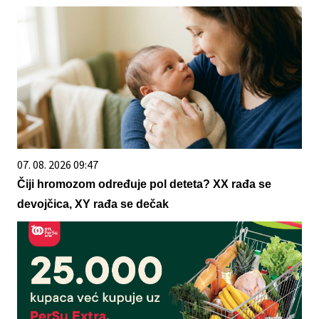
07. 08. 2026 09:47
Čiji hromozom određuje pol deteta? XX rađa se
devojčica, XY rađa se dečak