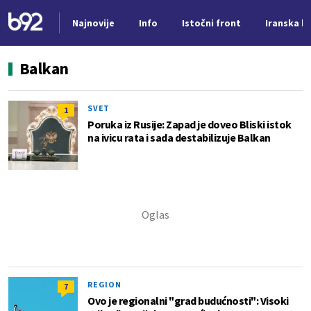
Najnovije
Info
Istočni front
Iranska kr
Nova vest
Balkan
SVET
1
Poruka iz Rusije: Zapad je doveo Bliski istok
na ivicu rata i sada destabilizuje Balkan
REGION
7
Ovo je regionalni "grad budućnosti": Visoki