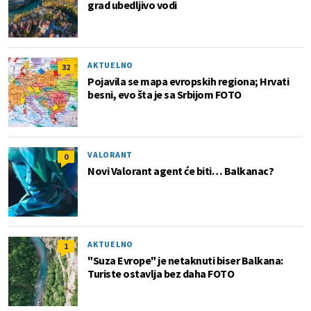
grad ubedljivo vodi
AKTUELNO
32
Pojavila se mapa evropskih regiona; Hrvati
besni, evo šta je sa Srbijom FOTO
VALORANT
0
Novi Valorant agent će biti… Balkanac?
AKTUELNO
1
"Suza Evrope" je netaknuti biser Balkana:
Turiste ostavlja bez daha FOTO