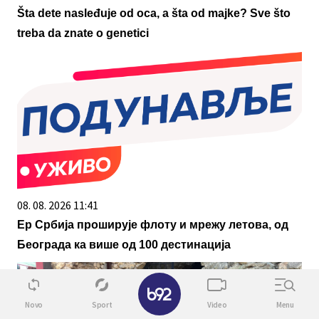
Šta dete nasleđuje od oca, a šta od majke? Sve što
treba da znate o genetici
08. 08. 2026 11:41
Ер Србија проширује флоту и мрежу летова, од
Београда ка више од 100 дестинација
✕
Novo
Sport
Video
Menu