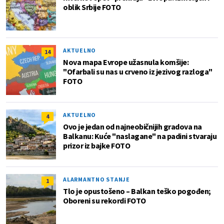
oblik Srbije FOTO
AKTUELNO
14
Nova mapa Evrope užasnula komšije:
"Ofarbali su nas u crveno iz jezivog razloga"
FOTO
AKTUELNO
4
Ovo je jedan od najneobičnijih gradova na
Balkanu: Kuće "naslagane" na padini stvaraju
prizor iz bajke FOTO
ALARMANTNO STANJE
1
Tlo je opustošeno – Balkan teško pogođen;
Oboreni su rekordi FOTO