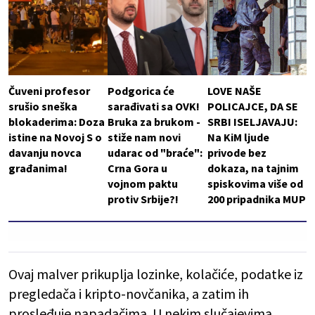
Čuveni profesor
Podgorica će
LOVE NAŠE
srušio sneška
sarađivati sa OVK!
POLICAJCE, DA SE
blokaderima: Doza
Bruka za brukom -
SRBI ISELJAVAJU:
istine na Novoj S o
stiže nam novi
Na KiM ljude
davanju novca
udarac od "braće":
privode bez
građanima!
Crna Gora u
dokaza, na tajnim
vojnom paktu
spiskovima više od
protiv Srbije?!
200 pripadnika MUP
Ovaj malver prikuplja lozinke, kolačiće, podatke iz
pregledača i kripto-novčanika, a zatim ih
prosleđuje napadačima. U nekim slučajevima