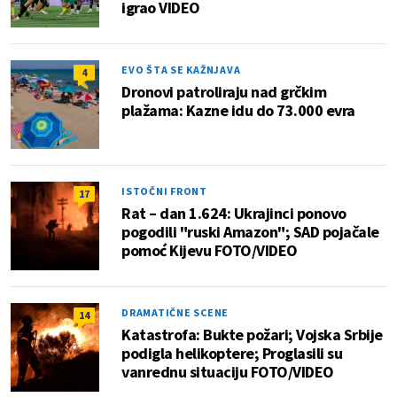
igrao VIDEO
EVO ŠTA SE KAŽNJAVA
4
Dronovi patroliraju nad grčkim
plažama: Kazne idu do 73.000 evra
ISTOČNI FRONT
17
Rat – dan 1.624: Ukrajinci ponovo
pogodili "ruski Amazon"; SAD pojačale
pomoć Kijevu FOTO/VIDEO
DRAMATIČNE SCENE
14
Katastrofa: Bukte požari; Vojska Srbije
podigla helikoptere; Proglasili su
vanrednu situaciju FOTO/VIDEO