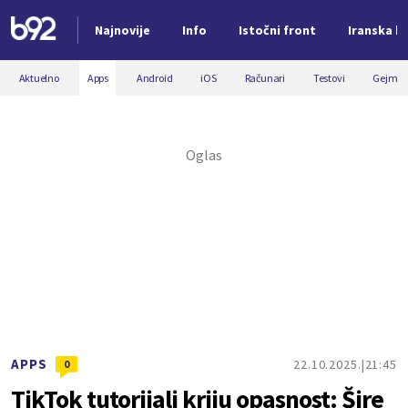
Najnovije
Info
Istočni front
Iranska kr
Nova vest
Aktuelno
Apps
Android
iOS
Računari
Testovi
Gejmin
APPS
22.10.2025.
21:45
0
TikTok tutorijali kriju opasnost: Šire