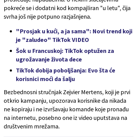
pokreće se i dodatni kod kompajliran "u letu", čija
svrha još nije potpuno razjašnjena.
"Prosjak u kući, a ja sama": Novi trend koji
je "zaludeo" TikTok VIDEO
Šok u Francuskoj: TikTok optužen za
ugrožavanje života dece
TikTok dobija poboljšanja: Evo šta će
korisnici moći da šalju
Bezbednosni stručnjak Zejvier Mertens, koji je prvi
otkrio kampanju, upozorava korisnike da nikada
ne kopiraju i ne izvršavaju komande koje pronađu
na internetu, posebno one iz video uputstava na
društvenim mrežama.