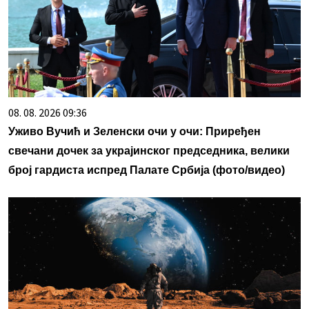
08. 08. 2026 09:36
Уживо Вучић и Зеленски очи у очи: Приређен
свечани дочек за украјинског председника, велики
број гардиста испред Палате Србија (фото/видео)