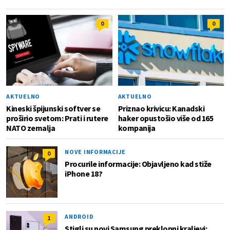
0
0
AKTUELNO
AKTUELNO
Kineski špijunski softver se
Priznao krivicu: Kanadski
proširio svetom: Prati i rutere
haker opustošio više od 165
NATO zemalja
kompanija
NOVE INFORMACIJE
0
Procurile informacije: Objavljeno kad stiže
iPhone 18?
ANDROID
1
Stigli su novi Samsung preklopni kraljevi: