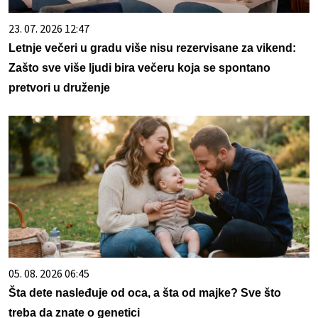
23. 07. 2026 12:47
Letnje večeri u gradu više nisu rezervisane za vikend:
Zašto sve više ljudi bira večeru koja se spontano
pretvori u druženje
05. 08. 2026 06:45
Šta dete nasleđuje od oca, a šta od majke? Sve što
treba da znate o genetici