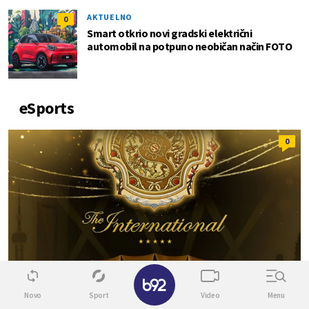
AKTUELNO
0
Smart otkrio novi gradski električni
automobil na potpuno neobičan način FOTO
eSports
0
Novo
Sport
Video
Menu