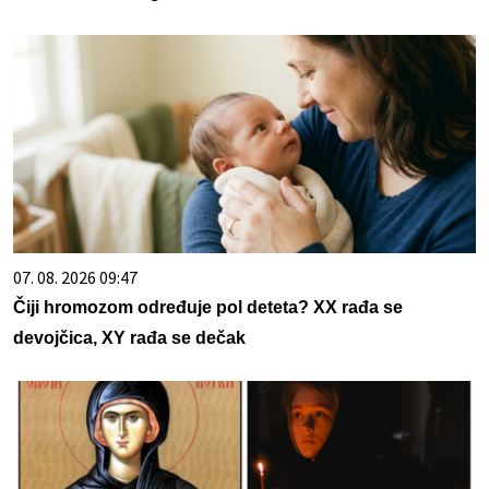
07. 08. 2026 09:47
Čiji hromozom određuje pol deteta? XX rađa se
devojčica, XY rađa se dečak