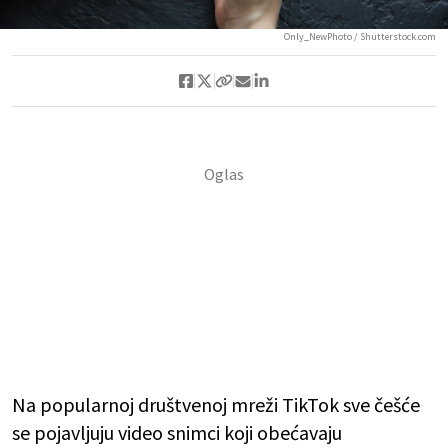
Only_NewPhoto / Shutterstock.com
Na popularnoj društvenoj mreži TikTok sve češće
se pojavljuju video snimci koji obećavaju