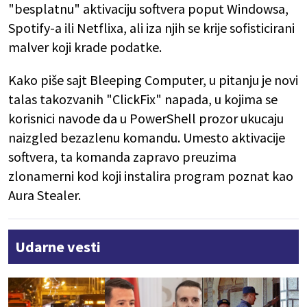
"besplatnu" aktivaciju softvera poput Windowsa,
Spotify-a ili Netflixa, ali iza njih se krije sofisticirani
malver koji krade podatke.
Kako piše sajt Bleeping Computer, u pitanju je novi
talas takozvanih "ClickFix" napada, u kojima se
korisnici navode da u PowerShell prozor ukucaju
naizgled bezazlenu komandu. Umesto aktivacije
softvera, ta komanda zapravo preuzima
zlonamerni kod koji instalira program poznat kao
Aura Stealer.
Udarne vesti