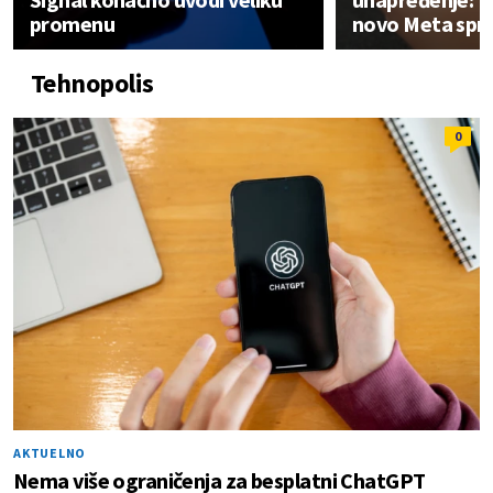
promenu
novo Meta spr
Tehnopolis
0
AKTUELNO
Nema više ograničenja za besplatni ChatGPT