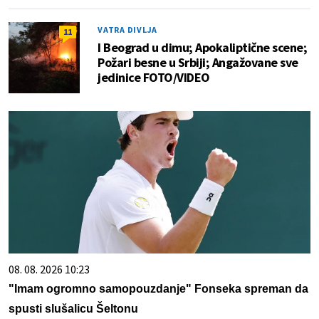
VATRA DIVLJA
11
I Beograd u dimu; Apokaliptične scene;
Požari besne u Srbiji; Angažovane sve
jedinice FOTO/VIDEO
08. 08. 2026 10:23
"Imam ogromno samopouzdanje" Fonseka spreman da
spusti slušalicu Šeltonu