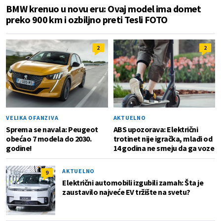
BMW krenuo u novu eru: Ovaj model ima domet
preko 900 km i ozbiljno preti Tesli FOTO
2
2
VELIKA OFANZIVA
AKTUELNO
Sprema se navala: Peugeot
ABS upozorava: Električni
obećao 7 modela do 2030.
trotinet nije igračka, mlađi od
godine!
14 godina ne smeju da ga voze
AKTUELNO
9
Električni automobili izgubili zamah: Šta je
zaustavilo najveće EV tržište na svetu?