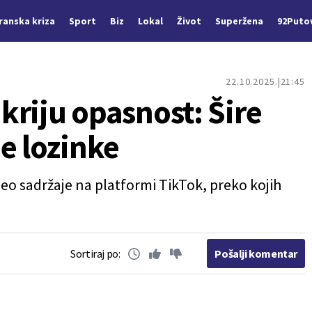
Iranska kriza
Sport
Biz
Lokal
Život
Superžena
92Puto
22.10.2025.
21:45
 kriju opasnost: Šire
e lozinke
deo sadržaje na platformi TikTok, preko kojih
Sortiraj po:
Pošalji komentar