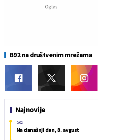
B92 na društvenim mrežama
Najnovije
0:02
Na današnji dan, 8. avgust