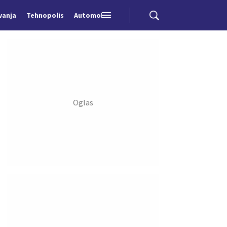
vanja
Tehnopolis
Automobili