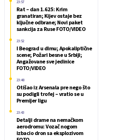
23:57
Rat – dan 1.625: Krim
granatiran; Kijev ostaje bez
ključne odbrane; Novi paket
sankcija za Ruse FOTO/VIDEO
23:52
I Beograd u dimu; Apokaliptične
scene; Požari besne u Srbiji;
Angažovane sve jedinice
FOTO/VIDEO
23:48
Otišao iz Arsenala pre nego što
su podigli trofej – vratio se u
Premijer ligu
23:43
Detalji drame na nemačkom
aerodromu: Vozač nogom
izbacio dron sa eksplozivom
FOTO