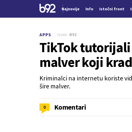
Najnovije
Info
Istočni front
Nova vest
Izvor:
B92
APPS
TikTok tutorijali
malver koji krad
Kriminalci na internetu koriste vi
šire malver.
Komentari
0