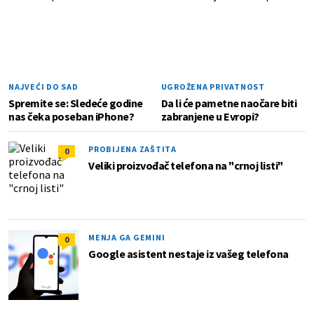
NAJVEĆI DO SAD
UGROŽENA PRIVATNOST
Spremite se: Sledeće godine
Da li će pametne naočare biti
nas čeka poseban iPhone?
zabranjene u Evropi?
PROBIJENA ZAŠTITA
0
Veliki proizvođač telefona na "crnoj listi"
MENJA GA GEMINI
0
Google asistent nestaje iz vašeg telefona