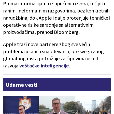
Prema informacijama iz upućenih izvora, reč je o
ranim i neformalnim razgovorima, bez konkretnih
narudžbina, dok Apple i dalje procenjuje tehničke i
operativne rizike saradnje sa alternativnim
proizvođačima, prenosi Bloomberg.
Apple traži nove partnere zbog sve većih
problema u lancu snabdevanja, pre svega zbog
globalnog rasta potražnje za čipovima usled
razvoja
veštačke inteligencije
.
Udarne vesti