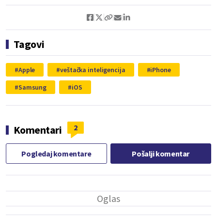
Tagovi
Apple
veštačka inteligencija
iPhone
Samsung
iOS
2
Komentari
Pogledaj komentare
Pošalji komentar