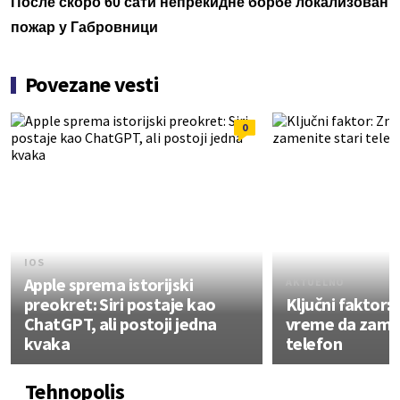
После скоро 60 сати непрекидне борбе локализован
пожар у Габровници
Povezane vesti
0
IOS
Apple sprema istorijski
AKTUELNO
preokret: Siri postaje kao
Ključni faktor: 
ChatGPT, ali postoji jedna
vreme da zamen
kvaka
telefon
Tehnopolis