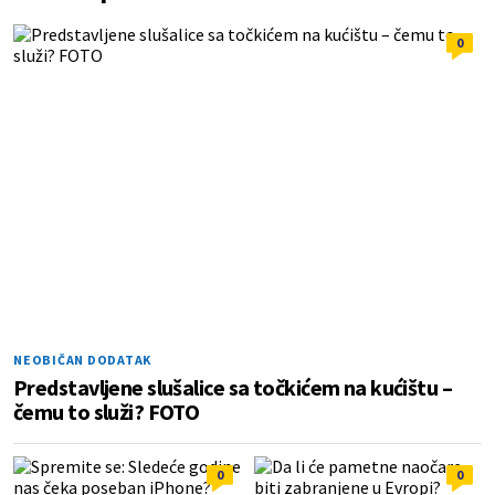
0
NEOBIČAN DODATAK
Predstavljene slušalice sa točkićem na kućištu –
čemu to služi? FOTO
0
0