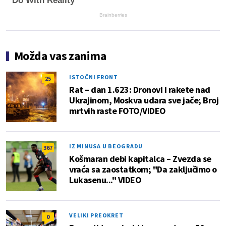
Do With Reality
Brainberries
Možda vas zanima
ISTOČNI FRONT
25
Rat – dan 1.623: Dronovi i rakete nad
Ukrajinom, Moskva udara sve jače; Broj
mrtvih raste FOTO/VIDEO
IZ MINUSA U BEOGRADU
367
Košmaran debi kapitalca – Zvezda se
vraća sa zaostatkom; "Da zaključimo o
Lukasenu..." VIDEO
VELIKI PREOKRET
0