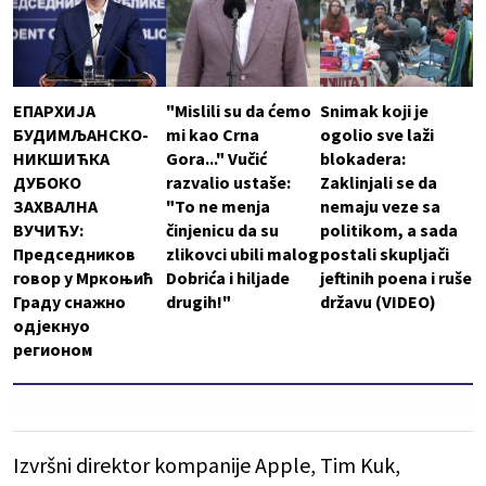
ЕПАРХИЈА
"Mislili su da ćemo
Snimak koji je
БУДИМЉАНСКО-
mi kao Crna
ogolio sve laži
НИКШИЋКА
Gora..." Vučić
blokadera:
ДУБОКО
razvalio ustaše:
Zaklinjali se da
ЗАХВАЛНА
"To ne menja
nemaju veze sa
ВУЧИЋУ:
činjenicu da su
politikom, a sada
Председников
zlikovci ubili malog
postali skupljači
говор у Мркоњић
Dobrića i hiljade
jeftinih poena i ruše
Граду снажно
drugih!"
državu (VIDEO)
одјекнуо
регионом
Izvršni direktor kompanije Apple, Tim Kuk,