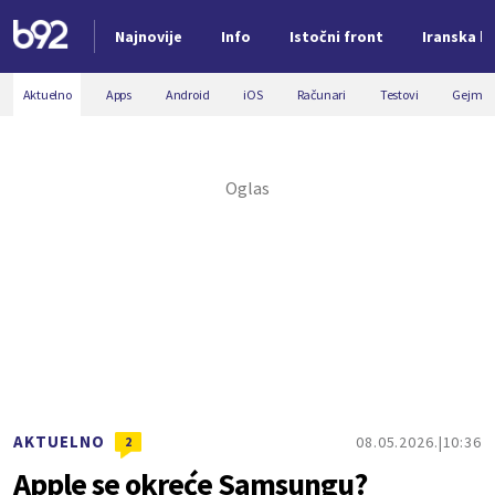
Najnovije
Info
Istočni front
Iranska kr
Nova vest
Aktuelno
Apps
Android
iOS
Računari
Testovi
Gejmin
AKTUELNO
08.05.2026.
10:36
2
Apple se okreće Samsungu?