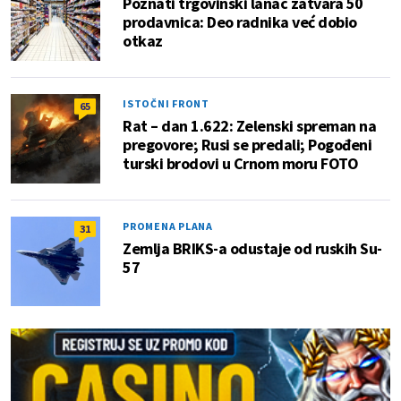
Poznati trgovinski lanac zatvara 50
prodavnica: Deo radnika već dobio
otkaz
ISTOČNI FRONT
65
Rat – dan 1.622: Zelenski spreman na
pregovore; Rusi se predali; Pogođeni
turski brodovi u Crnom moru FOTO
PROMENA PLANA
31
Zemlja BRIKS-a odustaje od ruskih Su-
57