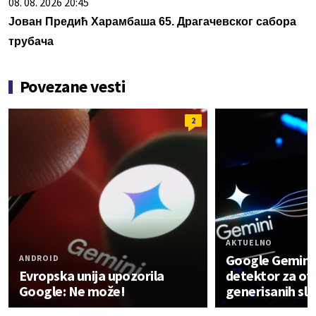
08. 08. 2026 20:45
Јован Предић Харамбаша 65. Драгачевског сабора
трубача
Povezane vesti
2
AKTUELNO
Google Gemini 
ANDROID
Evropska unija upozorila
detektor za otk
Google: Ne može!
generisanih sli