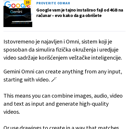
10
PROVERITE ODMAH
Google vam je tajno instalirao fajl od 4GB na
računar – evo kako da ga obrišete
Istovremeno je najavljen i Omni, sistem koji je
sposoban da simulira fizička okruženja i uredjuje
video sadržaje korišćenjem veštačke inteligencije.
Gemini Omni can create anything from any input,
starting with video. 🪄
This means you can combine images, audio, video
and text as input and generate high-quality
videos.
Or use drawings to create in a way that matches