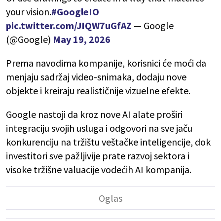
your vision.
#GoogleIO
pic.twitter.com/JIQW7uGfAZ
— Google
(@Google)
May 19, 2026
Prema navodima kompanije, korisnici će moći da
menjaju sadržaj video-snimaka, dodaju nove
objekte i kreiraju realističnije vizuelne efekte.
Google nastoji da kroz nove AI alate proširi
integraciju svojih usluga i odgovori na sve jaču
konkurenciju na tržištu veštačke inteligencije, dok
investitori sve pažljivije prate razvoj sektora i
visoke tržišne valuacije vodećih AI kompanija.