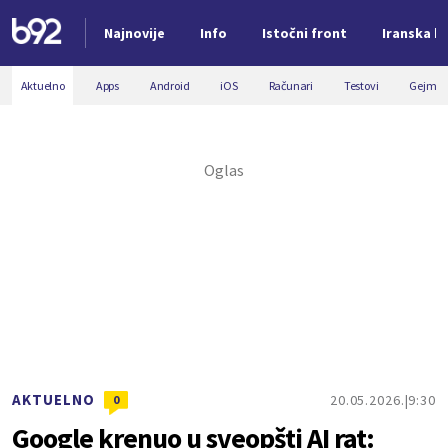
Najnovije
Info
Istočni front
Iranska kr
Nova vest
Aktuelno
Apps
Android
iOS
Računari
Testovi
Gejmin
AKTUELNO
20.05.2026.
9:30
0
Google krenuo u sveopšti AI rat: