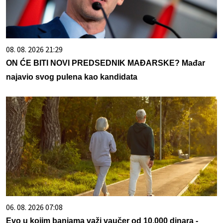
08. 08. 2026 21:29
ON ĆE BITI NOVI PREDSEDNIK MAĐARSKE? Mađar
najavio svog pulena kao kandidata
06. 08. 2026 07:08
Evo u kojim banjama važi vaučer od 10.000 dinara -