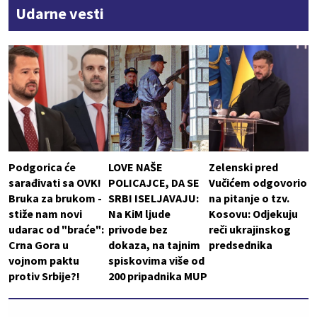
Udarne vesti
Podgorica će
LOVE NAŠE
Zelenski pred
sarađivati sa OVK!
POLICAJCE, DA SE
Vučićem odgovorio
Bruka za brukom -
SRBI ISELJAVAJU:
na pitanje o tzv.
stiže nam novi
Na KiM ljude
Kosovu: Odjekuju
udarac od "braće":
privode bez
reči ukrajinskog
Crna Gora u
dokaza, na tajnim
predsednika
vojnom paktu
spiskovima više od
protiv Srbije?!
200 pripadnika MUP