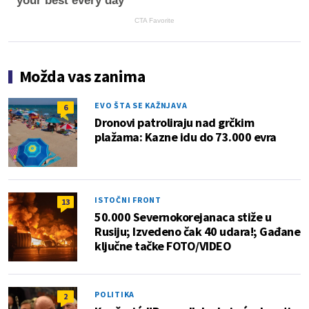
your best every day
CTA Favorite
Možda vas zanima
EVO ŠTA SE KAŽNJAVA
6
Dronovi patroliraju nad grčkim
plažama: Kazne idu do 73.000 evra
ISTOČNI FRONT
13
50.000 Severnokorejanaca stiže u
Rusiju; Izvedeno čak 40 udara!; Gađane
ključne tačke FOTO/VIDEO
POLITIKA
2