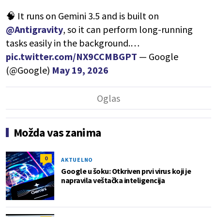
🧠 It runs on Gemini 3.5 and is built on
@Antigravity
, so it can perform long-running
tasks easily in the background.…
pic.twitter.com/NX9CCMBGPT
— Google
(@Google)
May 19, 2026
Možda vas zanima
0
AKTUELNO
Google u šoku: Otkriven prvi virus koji je
napravila veštačka inteligencija