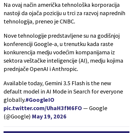
Na ovaj način američka tehnološka korporacija
nastoji da ojača poziciju u trci za razvoj naprednih
tehnologija, preneo je CNBC.
Nove tehnologije predstavljene su na godišnjoj
konferenciji Google-a, u trenutku kada raste
konkurencija medju vodećim kompanijama iz
sektora veštačke inteligencije (AI), medju kojima
prednjače OpenAI i Anthropic.
Available today, Gemini 3.5 Flash is the new
default model in AI Mode in Search for everyone
globally.
#GoogleIO
pic.twitter.com/UhaH3fM6FO
— Google
(@Google)
May 19, 2026