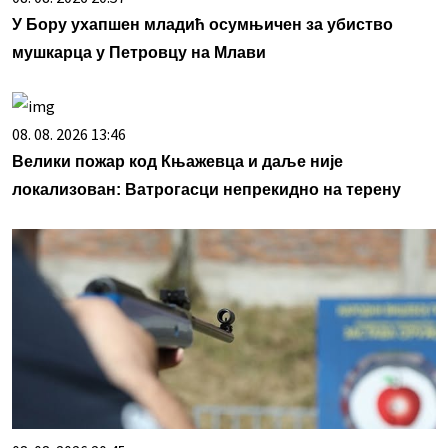
У Бору ухапшен младић осумњичен за убиство
мушкарца у Петровцу на Млави
08. 08. 2026 13:46
Велики пожар код Књажевца и даље није
локализован: Ватрогасци непрекидно на терену