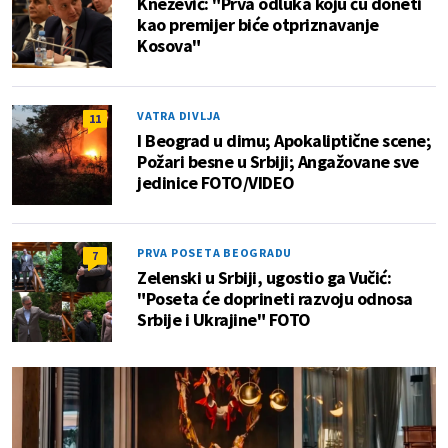
Knežević: "Prva odluka koju ću doneti
kao premijer biće otpriznavanje
Kosova"
VATRA DIVLJA
11
I Beograd u dimu; Apokaliptične scene;
Požari besne u Srbiji; Angažovane sve
jedinice FOTO/VIDEO
PRVA POSETA BEOGRADU
7
Zelenski u Srbiji, ugostio ga Vučić:
"Poseta će doprineti razvoju odnosa
Srbije i Ukrajine" FOTO