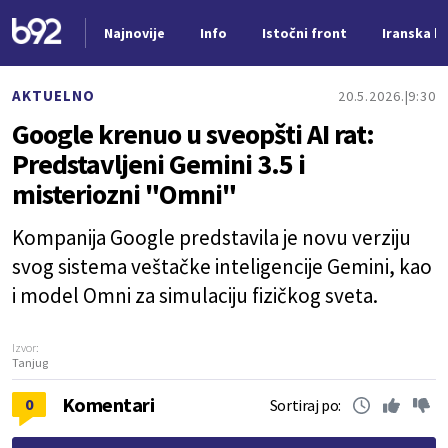
Najnovije
Info
Istočni front
Iranska kr
Nova vest
AKTUELNO
20.5.2026.
9:30
Google krenuo u sveopšti AI rat:
Predstavljeni Gemini 3.5 i
misteriozni "Omni"
Kompanija Google predstavila je novu verziju
svog sistema veštačke inteligencije Gemini, kao
i model Omni za simulaciju fizičkog sveta.
Izvor:
Tanjug
Komentari
0
Sortiraj po: