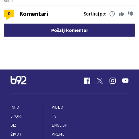
Blic.rs
Komentari
0
Sortiraj po:
Pošalji komentar
INFO
VIDEO
SPORT
TV
BIZ
ENGLISH
ŽIVOT
VREME