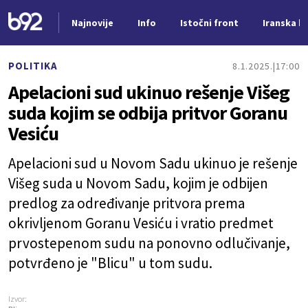
Najnovije
Info
Istočni front
Iranska kr
Nova vest
POLITIKA
8.1.2025.
17:00
Apelacioni sud ukinuo rešenje Višeg
suda kojim se odbija pritvor Goranu
Vesiću
Apelacioni sud u Novom Sadu ukinuo je rešenje
Višeg suda u Novom Sadu, kojim je odbijen
predlog za određivanje pritvora prema
okrivljenom Goranu Vesiću i vratio predmet
prvostepenom sudu na ponovno odlučivanje,
potvrđeno je "Blicu" u tom sudu.
Izvor: