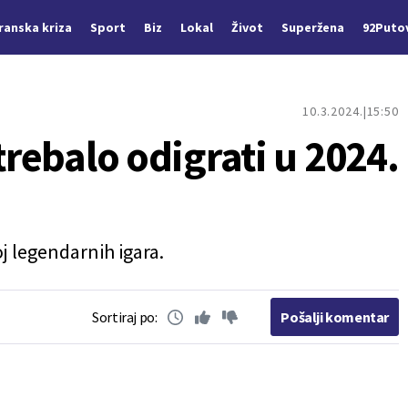
Iranska kriza
Sport
Biz
Lokal
Život
Superžena
92Puto
10.3.2024.
15:50
trebalo odigrati u 2024.
 legendarnih igara.
Sortiraj po:
Pošalji komentar