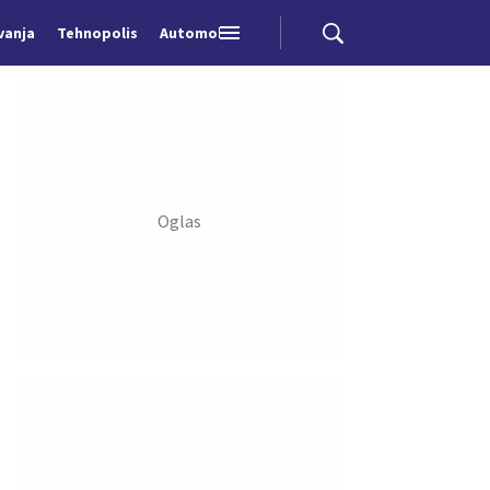
vanja
Tehnopolis
Automobili