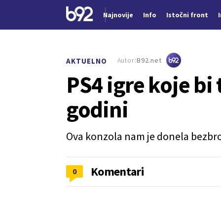
Najnovije
Info
Istočni front
Nova vest
Autor:
B92.net
AKTUELNO
PS4 igre koje bi 
godini
Ova konzola nam je donela bezbroj
Komentari
0