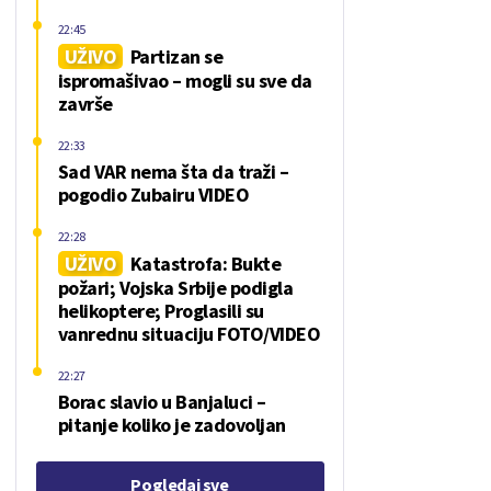
22:45
UŽIVO
Partizan se
ispromašivao – mogli su sve da
završe
22:33
Sad VAR nema šta da traži –
pogodio Zubairu VIDEO
22:28
UŽIVO
Katastrofa: Bukte
požari; Vojska Srbije podigla
helikoptere; Proglasili su
vanrednu situaciju FOTO/VIDEO
22:27
Borac slavio u Banjaluci –
pitanje koliko je zadovoljan
Pogledaj sve