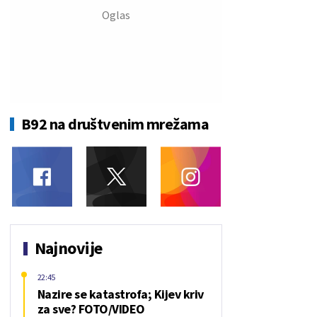
B92 na društvenim mrežama
Najnovije
22:45
Nazire se katastrofa; Kijev kriv
za sve? FOTO/VIDEO