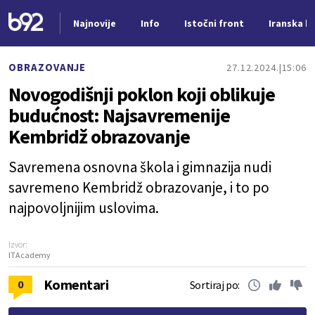
Najnovije
Info
Istočni front
Iranska kr
Nova vest
OBRAZOVANJE
27.12.2024.
15:06
Novogodišnji poklon koji oblikuje
budućnost: Najsavremenije
Kembridž obrazovanje
Savremena osnovna škola i gimnazija nudi
savremeno Kembridž obrazovanje, i to po
najpovoljnijim uslovima.
Izvor:
ITAcademy
Komentari
0
Sortiraj po: