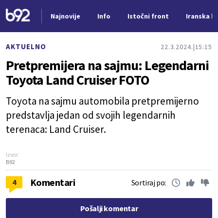
Najnovije
Info
Istočni front
Iranska kr
Nova vest
AKTUELNO
22.3.2024.
15:15
Pretpremijera na sajmu: Legendarni
Toyota Land Cruiser FOTO
Toyota na sajmu automobila pretpremijerno
predstavlja jedan od svojih legendarnih
terenaca: Land Cruiser.
Izvor:
B92
Komentari
4
Sortiraj po:
Pošalji komentar